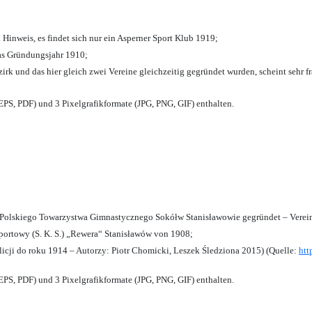
 Hinweis, es findet sich nur ein Asperner Sport Klub 1919
;
das Gründungsjahr 1910
;
zirk und das hier gleich zwei Vereine gleichzeitig gegründet wurden, scheint sehr fr
PS, PDF) und 3 Pixelgrafikformate (JPG, PNG, GIF) enthalten.
olskiego Towarzystwa Gimnastycznego Sokółw Stanisławowie gegründet – Verein
ortowy (S. K. S.) „Rewera“ Stanisławów von 1908;
licji do roku 1914 – Autorzy: Piotr Chomicki, Leszek Śledziona 2015) (Quelle:
htt
PS, PDF) und 3 Pixelgrafikformate (JPG, PNG, GIF) enthalten.