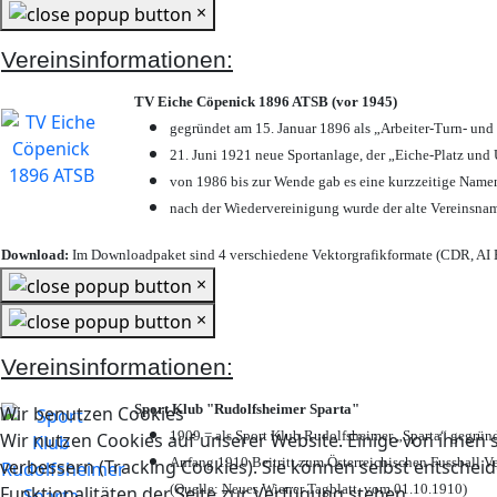
×
Vereinsinformationen:
TV Eiche Cöpenick 1896 ATSB (vor 1945)
gegründet am 15. Januar 1896 als „Arbeiter-Turn- un
21. Juni 1921 neue Sportanlage, der „Eiche-Platz u
von 1986 bis zur Wende gab es eine kurzzeitige Nam
nach der Wiedervereinigung wurde der alte Vereinsna
Download:
Im Downloadpaket sind 4 verschiedene Vektorgrafikformate (CDR, AI E
×
×
Vereinsinformationen:
Sport Klub "Rudolfsheimer Sparta"
Wir benutzen Cookies
1909 = als Sport Klub Rudolfsheimer „Sparta“ gegründ
Wir nutzen Cookies auf unserer Website. Einige von ihnen s
Anfang 1910 Beitritt zum Österreichischen Fussball Ve
verbessern (Tracking Cookies). Sie können selbst entscheid
(Quelle: Neues Wiener Tagblatt, vom 01.10.1910)
Funktionalitäten der Seite zur Verfügung stehen.