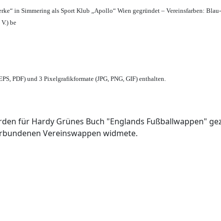
erke“ in Simmering als Sport Klub „Apollo“ Wien gegründet – Vereinsfarben: Blau
 V.) be
PS, PDF) und 3 Pixelgrafikformate (JPG, PNG, GIF) enthalten.
den für Hardy Grünes Buch "Englands Fußballwappen" geze
verbundenen Vereinswappen widmete.