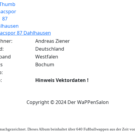
acspor 87 Dahlhausen
chner:
Andreas Ziener
d:
Deutschland
band
Westfalen
is
Bochum
:
:
Hinweis Vektordaten !
Copyright © 2024 Der WaPPenSalon
achgezeichnet. Dieses Album beinhaltet über 640 Fußballwappen aus der Zeit vo