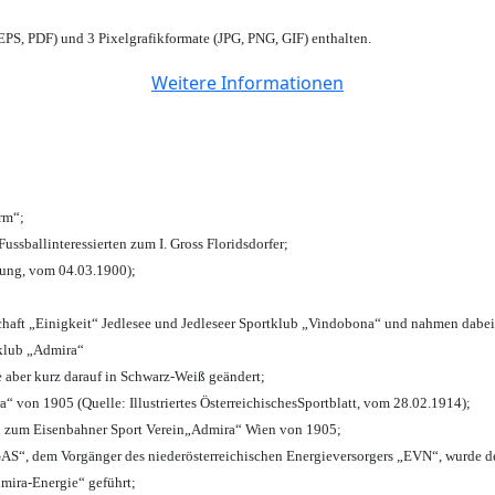
PS, PDF) und 3 Pixelgrafikformate (JPG, PNG, GIF) enthalten.
Weitere Informationen
urm“;
Fussballinteressierten zum I. Gross Floridsdorfer
;
tung, vom 04.03.1900);
chaft „Einigkeit“ Jedlesee und Jedleseer Sportklub „Vindobona“ und nahmen dabei
lklub „Admira“
e aber kurz darauf in Schwarz-Weiß geändert;
von 1905 (Quelle: Illustriertes ÖsterreichischesSportblatt, vom 28.02.1914);
n zum Eisenbahner Sport Verein„Admira“ Wien von 1905;
“, dem Vorgänger des niederösterreichischen Energieversorgers „EVN“, wurde de
mira-Energie“ geführt;