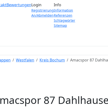
takt
Bewertungen
Login
Info
Registrierung
Information
An/Abmelden
Referenzen
Schlagwörter
Sitemap
Wappen
Westfalen
Kreis Bochum
Amacspor 87 Dahlh
macspor 87 Dahlhaus