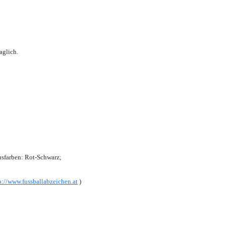
aglich.
sfarben: Rot-Schwarz;
p://www.fussballabzeichen.at
)