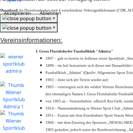
Download:
Im Downloadpaket sind 4 verschiedene Vektorgrafikformate (CDR, AI E
Akzeptieren
Ablehnen
×
×
Vereinsinformationen:
I. Gross Floridsdorfer Fussballklub "Admira"
1897 – gab es bereits in Jedlesee einen Sportklub „St
1899 – im Juli fusionierte sich dieser mit Donaufelder 
Fussballklub „Admira“ (Quelle: Allgemeine Sport Zei
1903 – löste sich der Verein wieder auf;
1905 – vereinigten sich die wilden Vereine Burschens
den ehemaligen Namen I. Gross Floridsdorfer Fussbal
von 1905 an – Vereinsfarben: offiziell Rot-Gelb, wurd
1914 – Namensänderung in Wiener Sport Club „Admira“ 
1951 – Fusion mit dem Eisenbahner Sport Verein Wie
1960 – mit dem Einstieg des Sponsors „NEWAG-NIOGAS
1905 geändert, jedoch unter der Kurzbezeichnung „Ad