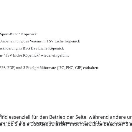
d Sport-Bund“ Köpenick
nd Umbenennung des Vereins in TSV Eiche Köpenick
ensänderung in BSG Bau Eiche Köpenick
me "TSV Eiche Köpenick" wieder eingeführt
PS, PDF) und 3 Pixelgrafikformate (JPG, PNG, GIF) enthalten.
et;
ind essenziell für den Betrieb der Seite, während andere u
rband (Ö. F. V.) – nach personellen Problemen wurde Ende 1910 der Spielbetrieb e
en, ob Sie die Cookies zulassen möchten. Bitte beachten Si