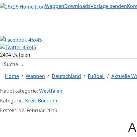
Home
Wappen
Downloads
Vorlage senden
Kon
2404 Dateien
Suchen
Home
Wappen
Deutschland
Fußball
Aktuelle 
Hauptkategorie:
Westfalen
Kategorie:
Kreis Bochum
Erstellt: 12. Februar 2010
A