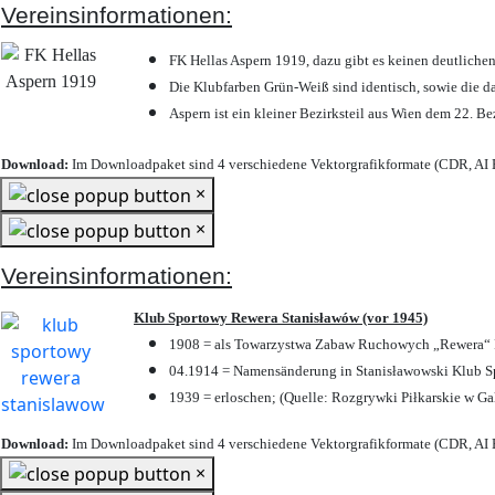
Vereinsinformationen:
FK Hellas Aspern 1919, dazu gibt es keinen deutlichen
Die Klubfarben Grün-Weiß sind identisch, sowie die 
Aspern ist ein kleiner Bezirksteil aus Wien dem 22. Be
Download:
Im Downloadpaket sind 4 verschiedene Vektorgrafikformate (CDR, AI E
×
×
Vereinsinformationen:
Klub Sportowy Rewera Stanisławów (vor 1945)
1908 = als Towarzystwa Zabaw Ruchowych „Rewera“ P
04.1914 = Namensänderung in Stanisławowski Klub Sp
1939 = erloschen; (Quelle: Rozgrywki Piłkarskie w Ga
Download:
Im Downloadpaket sind 4 verschiedene Vektorgrafikformate (CDR, AI E
×