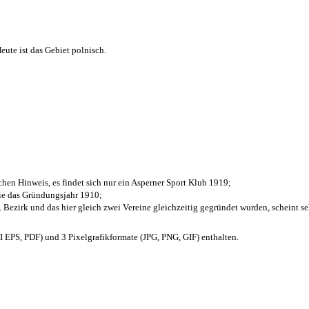
ute ist das Gebiet polnisch.
chen Hinweis, es findet sich nur ein Asperner Sport Klub 1919
;
die das Gründungsjahr 1910
;
. Bezirk und das hier gleich zwei Vereine gleichzeitig gegründet wurden, scheint seh
EPS, PDF) und 3 Pixelgrafikformate (JPG, PNG, GIF) enthalten.