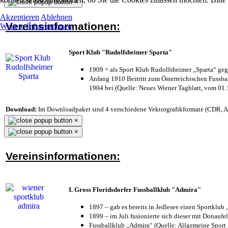
×
Akzeptieren
Ablehnen
Vereinsinformationen:
Weitere Informationen
Sport Klub "Rudolfsheimer Sparta"
1909 = als Sport Klub Rudolfsheimer „Sparta“ geg
Anfang 1910 Beitritt zum Österreichischen Fussbal
1904 bei (Quelle: Neues Wiener Tagblatt, vom 01
Download:
Im Downloadpaket sind 4 verschiedene Vektorgrafikformate (CDR, AI 
×
×
Vereinsinformationen:
I. Gross Floridsdorfer Fussballklub "Admira"
1897 – gab es bereits in Jedlesee einen Sportklub
1899 – im Juli fusionierte sich dieser mit Donaufel
Fussballklub „Admira“ (Quelle: Allgemeine Sport