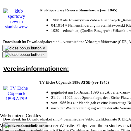
Klub Sportowy Rewera Stanisławów (vor 1945)
1908 = als Towarzystwa Zabaw Ruchowych „Rewer
04.1914 = Namensänderung in Stanisławowski Klu
1939 = erloschen; (Quelle: Rozgrywki Piłkarskie 
Download:
Im Downloadpaket sind 4 verschiedene Vektorgrafikformate (CDR, AI 
×
×
Vereinsinformationen:
TV Eiche Cöpenick 1896 ATSB (vor 1945)
gegründet am 15. Januar 1896 als „Arbeiter-Turn
21. Juni 1921 neue Sportanlage, der „Eiche-Plat
von 1986 bis zur Wende gab es eine kurzzeitige
nach der Wiedervereinigung wurde der alte Verei
Wir benutzen Cookies
Download:
Im Downloadpaket sind 4 verschiedene Vektorgrafikformate (CDR, AI 
Wir nutzen Cookies auf unserer Website. Einige von ihnen sind essenzi
×
können selbst entscheiden, ob Sie die Cookies zulassen möchten. Bitte