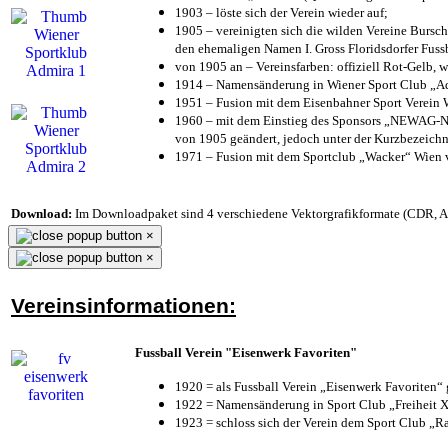
1903 – löste sich der Verein wieder auf;
1905 – vereinigten sich die wilden Vereine Bursc
den ehemaligen Namen I. Gross Floridsdorfer Fus
von 1905 an – Vereinsfarben: offiziell Rot-Gelb, 
1914 – Namensänderung in Wiener Sport Club „Admi
1951 – Fusion mit dem Eisenbahner Sport Verein
1960 – mit dem Einstieg des Sponsors „NEWAG-NI
von 1905 geändert, jedoch unter der Kurzbezeich
1971 – Fusion mit dem Sportclub „Wacker“ Wien
Download:
Im Downloadpaket sind 4 verschiedene Vektorgrafikformate (CDR, AI 
×
×
Vereinsinformationen:
Fussball Verein "Eisenwerk Favoriten"
1920 = als Fussball Verein „Eisenwerk Favoriten“
1922 = Namensänderung in Sport Club „Freiheit X
1923 = schloss sich der Verein dem Sport Club „Ra