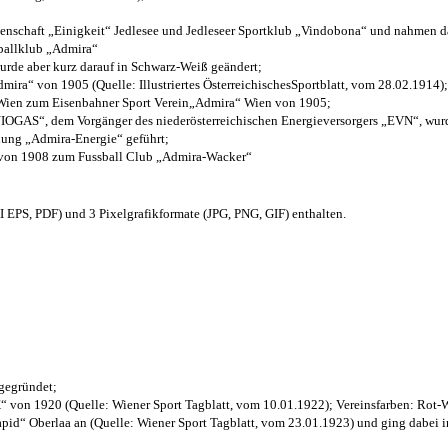
henschaft „Einigkeit“ Jedlesee und Jedleseer Sportklub „Vindobona“ und nahmen d
sballklub „Admira“
wurde aber kurz darauf in Schwarz-Weiß geändert;
ra“ von 1905 (Quelle: Illustriertes ÖsterreichischesSportblatt, vom 28.02.1914);
 Wien zum Eisenbahner Sport Verein„Admira“ Wien von 1905;
OGAS“, dem Vorgänger des niederösterreichischen Energieversorgers „EVN“, wurde
nung „Admira-Energie“ geführt;
 von 1908 zum Fussball Club „Admira-Wacker“
EPS, PDF) und 3 Pixelgrafikformate (JPG, PNG, GIF) enthalten.
 gegründet;
“ von 1920 (Quelle: Wiener Sport Tagblatt, vom 10.01.1922); Vereinsfarben: Rot-
pid“ Oberlaa an (Quelle: Wiener Sport Tagblatt, vom 23.01.1923) und ging dabei i