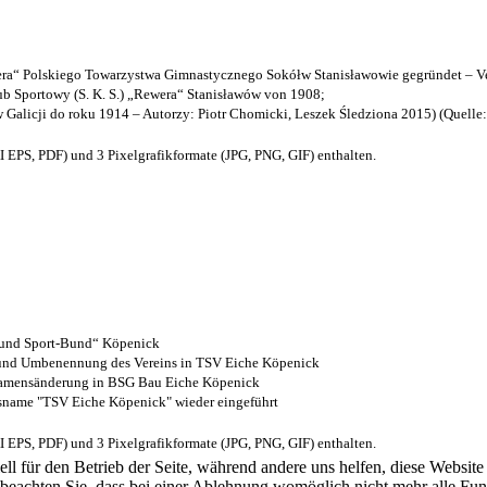
a“ Polskiego Towarzystwa Gimnastycznego Sokółw Stanisławowie gegründet – Ve
b Sportowy (S. K. S.) „Rewera“ Stanisławów von 1908;
w Galicji do roku 1914 – Autorzy: Piotr Chomicki, Leszek Śledziona 2015) (Quelle
EPS, PDF) und 3 Pixelgrafikformate (JPG, PNG, GIF) enthalten.
- und Sport-Bund“ Köpenick
z und Umbenennung des Vereins in TSV Eiche Köpenick
 Namensänderung in BSG Bau Eiche Köpenick
nsname "TSV Eiche Köpenick" wieder eingeführt
EPS, PDF) und 3 Pixelgrafikformate (JPG, PNG, GIF) enthalten.
ell für den Betrieb der Seite, während andere uns helfen, diese Websit
 beachten Sie, dass bei einer Ablehnung womöglich nicht mehr alle Funk