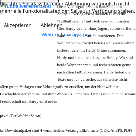
beachten Sie, dass bei einer Ablehnung womöglich nicht
Diese Vektorgrafik ist im Band 2 der im
mehr alle Funktionalitäten der Seite zur Verfügung stehen.
Zeitspiel-Verlag erscheinenden Buchreihe
"Fußballvereine" mit Beiträgen von Carsten
Akzeptieren
Ablehnen
Gier, Hardy Grüne, Hansjürgen Jablonski, Bernd
Weitere Informationen
Sautter und Olaf Wuttke erschienen. Der
WaPPenSalon arbeitet bereits seit vielen Jahren
insbesondere mit Hardy Grüne zusammen.
Hardy und ich teilen dasselbe Hobby. Wir sind
beide Wappennarren und recherchieren gerne
nach alten Fußballvereinen. Hardy liefert die
Texte und ich versuche, aus teilweise nicht
allzu guten Vorlagen eine Vektorgrafik zu erstellen, um der Nachwelt die
Geschichten der Vereine und ihrer Wappen zu erhalten. Daraus ist auch eine schöne
Freundschaft mit Hardy entstanden.
pixel (Der WaPPenSalon)
Im Downloadpaket sind 4 verschiedene Vektorgrafikformate (CDR, AI EPS, PDF)