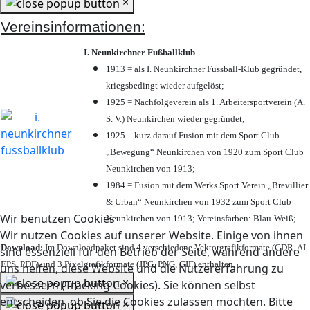
×
Vereinsinformationen:
I. Neunkirchner Fußballklub
1913 = als I. Neunkirchner Fussball-Klub gegründet,
kriegsbedingt wieder aufgelöst;
1925 = Nachfolgeverein als 1. Arbeitersportverein (A.
S. V.) Neunkirchen wieder gegründet;
1925 = kurz darauf Fusion mit dem Sport Club
„Bewegung“ Neunkirchen von 1920 zum Sport Club
Neunkirchen von 1913;
1984 = Fusion mit dem Werks Sport Verein „Brevillier
& Urban“ Neunkirchen von 1932 zum Sport Club
Wir benutzen Cookies
Neunkirchen von 1913; Vereinsfarben: Blau-Weiß;
Wir nutzen Cookies auf unserer Website. Einige von ihnen
Download:
Im Downloadpaket sind 4 verschiedene Vektorgrafikformate (CDR, AI
sind essenziell für den Betrieb der Seite, während andere
EPS, PDF) und 3 Pixelgrafikformate (JPG, PNG, GIF) enthalten.
uns helfen, diese Website und die Nutzererfahrung zu
×
verbessern (Tracking Cookies). Sie können selbst
entscheiden, ob Sie die Cookies zulassen möchten. Bitte
×