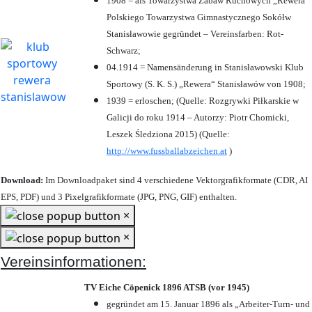
1908 = als Towarzystwa Zabaw Ruchowych „Rewera“
Polskiego Towarzystwa Gimnastycznego Sokółw
Stanisławowie gegründet – Vereinsfarben: Rot-
Schwarz;
04.1914 = Namensänderung in Stanisławowski Klub
Sportowy (S. K. S.) „Rewera“ Stanisławów von 1908;
1939 = erloschen; (Quelle: Rozgrywki Piłkarskie w
Galicji do roku 1914 – Autorzy: Piotr Chomicki,
Leszek Śledziona 2015) (Quelle:
http://www.fussballabzeichen.at
)
Download:
Im Downloadpaket sind 4 verschiedene Vektorgrafikformate (CDR, AI
EPS, PDF) und 3 Pixelgrafikformate (JPG, PNG, GIF) enthalten.
×
×
Vereinsinformationen:
TV Eiche Cöpenick 1896 ATSB (vor 1945)
gegründet am 15. Januar 1896 als „Arbeiter-Turn- und