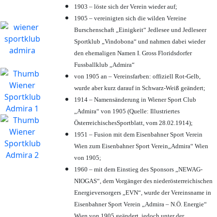
1903 – löste sich der Verein wieder auf;
1905 – vereinigten sich die wilden Vereine
Burschenschaft „Einigkeit“ Jedlesee und Jedleseer
Sportklub „Vindobona“ und nahmen dabei wieder
den ehemaligen Namen I. Gross Floridsdorfer
Fussballklub „Admira“
von 1905 an – Vereinsfarben: offiziell Rot-Gelb,
wurde aber kurz darauf in Schwarz-Weiß geändert;
1914 – Namensänderung in Wiener Sport Club
„Admira“ von 1905 (Quelle: Illustriertes
ÖsterreichischesSportblatt, vom 28.02.1914);
1951 – Fusion mit dem Eisenbahner Sport Verein
Wien zum Eisenbahner Sport Verein„Admira“ Wien
von 1905;
1960 – mit dem Einstieg des Sponsors „NEWAG-
NIOGAS“, dem Vorgänger des niederösterreichischen
Energieversorgers „EVN“, wurde der Vereinsname in
Eisenbahner Sport Verein „Admira – N.Ö. Energie“
Wien von 1905 geändert, jedoch unter der