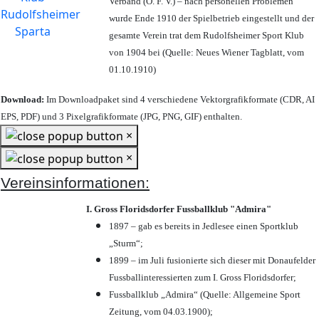
Verband (Ö. F. V.) – nach personellen Problemen
wurde Ende 1910 der Spielbetrieb eingestellt und der
gesamte Verein trat dem Rudolfsheimer Sport Klub
von 1904 bei (Quelle: Neues Wiener Tagblatt, vom
01.10.1910)
Download:
Im Downloadpaket sind 4 verschiedene Vektorgrafikformate (CDR, AI
EPS, PDF) und 3 Pixelgrafikformate (JPG, PNG, GIF) enthalten.
×
×
Vereinsinformationen:
I. Gross Floridsdorfer Fussballklub "Admira"
1897 – gab es bereits in Jedlesee einen Sportklub
„Sturm“;
1899 – im Juli fusionierte sich dieser mit Donaufelder
Fussballinteressierten zum I. Gross Floridsdorfer
;
Fussballklub „Admira“ (Quelle: Allgemeine Sport
Zeitung, vom 04.03.1900);