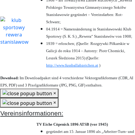
1908 = als Towarzystwa Zabaw Ruchowych „Rewera“
Polskiego Towarzystwa Gimnastycznego Sokółw
Stanisławowie gegründet – Vereinsfarben: Rot-
Schwarz;
04.1914 = Namensänderung in Stanisławowski Klub
Sportowy (S. K. S.) „Rewera“ Stanisławów von 1908;
1939 = erloschen; (Quelle: Rozgrywki Piłkarskie w
Galicji do roku 1914 – Autorzy: Piotr Chomicki,
Leszek Śledziona 2015) (Quelle:
http://www.fussballabzeichen.at
)
Download:
Im Downloadpaket sind 4 verschiedene Vektorgrafikformate (CDR, AI
EPS, PDF) und 3 Pixelgrafikformate (JPG, PNG, GIF) enthalten.
×
×
Vereinsinformationen:
TV Eiche Cöpenick 1896 ATSB (vor 1945)
gegründet am 15. Januar 1896 als „Arbeiter-Turn- und