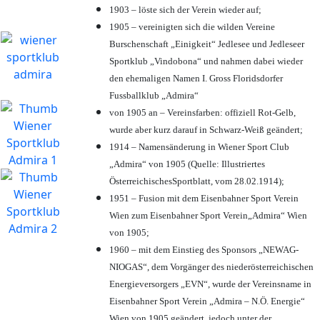
1903 – löste sich der Verein wieder auf;
1905 – vereinigten sich die wilden Vereine
Burschenschaft „Einigkeit“ Jedlesee und Jedleseer
Sportklub „Vindobona“ und nahmen dabei wieder
den ehemaligen Namen I. Gross Floridsdorfer
Fussballklub „Admira“
von 1905 an – Vereinsfarben: offiziell Rot-Gelb,
wurde aber kurz darauf in Schwarz-Weiß geändert;
1914 – Namensänderung in Wiener Sport Club
„Admira“ von 1905 (Quelle: Illustriertes
ÖsterreichischesSportblatt, vom 28.02.1914);
1951 – Fusion mit dem Eisenbahner Sport Verein
Wien zum Eisenbahner Sport Verein„Admira“ Wien
von 1905;
1960 – mit dem Einstieg des Sponsors „NEWAG-
NIOGAS“, dem Vorgänger des niederösterreichischen
Energieversorgers „EVN“, wurde der Vereinsname in
Eisenbahner Sport Verein „Admira – N.Ö. Energie“
Wien von 1905 geändert, jedoch unter der