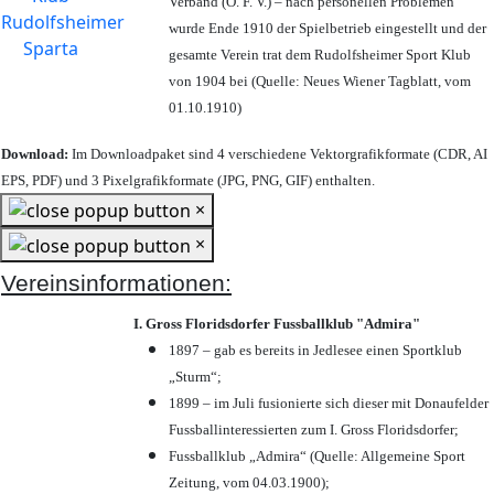
Verband (Ö. F. V.) – nach personellen Problemen
wurde Ende 1910 der Spielbetrieb eingestellt und der
gesamte Verein trat dem Rudolfsheimer Sport Klub
von 1904 bei (Quelle: Neues Wiener Tagblatt, vom
01.10.1910)
Download:
Im Downloadpaket sind 4 verschiedene Vektorgrafikformate (CDR, AI
EPS, PDF) und 3 Pixelgrafikformate (JPG, PNG, GIF) enthalten.
×
×
Vereinsinformationen:
I. Gross Floridsdorfer Fussballklub "Admira"
1897 – gab es bereits in Jedlesee einen Sportklub
„Sturm“;
1899 – im Juli fusionierte sich dieser mit Donaufelder
Fussballinteressierten zum I. Gross Floridsdorfer
;
Fussballklub „Admira“ (Quelle: Allgemeine Sport
Zeitung, vom 04.03.1900);