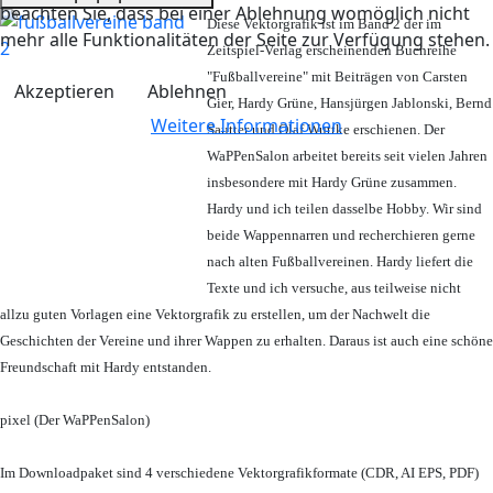
beachten Sie, dass bei einer Ablehnung womöglich nicht
Diese Vektorgrafik ist im Band 2 der im
mehr alle Funktionalitäten der Seite zur Verfügung stehen.
Zeitspiel-Verlag erscheinenden Buchreihe
"Fußballvereine" mit Beiträgen von Carsten
Akzeptieren
Ablehnen
Gier, Hardy Grüne, Hansjürgen Jablonski, Bernd
Weitere Informationen
Sautter und Olaf Wuttke erschienen. Der
WaPPenSalon arbeitet bereits seit vielen Jahren
insbesondere mit Hardy Grüne zusammen.
Hardy und ich teilen dasselbe Hobby. Wir sind
beide Wappennarren und recherchieren gerne
nach alten Fußballvereinen. Hardy liefert die
Texte und ich versuche, aus teilweise nicht
allzu guten Vorlagen eine Vektorgrafik zu erstellen, um der Nachwelt die
Geschichten der Vereine und ihrer Wappen zu erhalten. Daraus ist auch eine schöne
Freundschaft mit Hardy entstanden.
pixel (Der WaPPenSalon)
Im Downloadpaket sind 4 verschiedene Vektorgrafikformate (CDR, AI EPS, PDF)