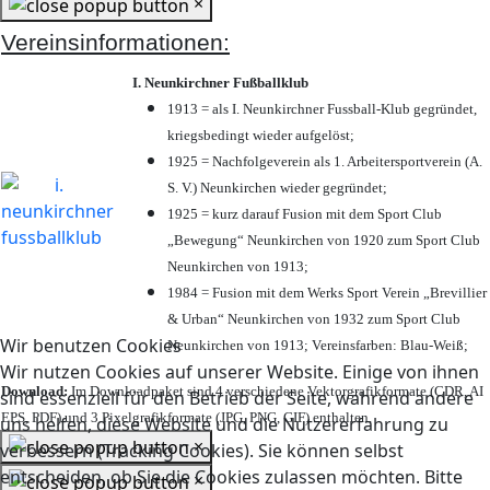
×
Vereinsinformationen:
I. Neunkirchner Fußballklub
1913 = als I. Neunkirchner Fussball-Klub gegründet,
kriegsbedingt wieder aufgelöst;
1925 = Nachfolgeverein als 1. Arbeitersportverein (A.
S. V.) Neunkirchen wieder gegründet;
1925 = kurz darauf Fusion mit dem Sport Club
„Bewegung“ Neunkirchen von 1920 zum Sport Club
Neunkirchen von 1913;
1984 = Fusion mit dem Werks Sport Verein „Brevillier
& Urban“ Neunkirchen von 1932 zum Sport Club
Wir benutzen Cookies
Neunkirchen von 1913; Vereinsfarben: Blau-Weiß;
Wir nutzen Cookies auf unserer Website. Einige von ihnen
Download:
Im Downloadpaket sind 4 verschiedene Vektorgrafikformate (CDR, AI
sind essenziell für den Betrieb der Seite, während andere
EPS, PDF) und 3 Pixelgrafikformate (JPG, PNG, GIF) enthalten.
uns helfen, diese Website und die Nutzererfahrung zu
×
verbessern (Tracking Cookies). Sie können selbst
entscheiden, ob Sie die Cookies zulassen möchten. Bitte
×