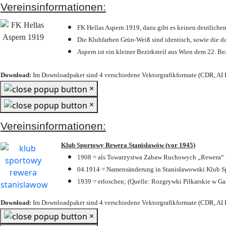
Vereinsinformationen:
FK Hellas Aspern 1919, dazu gibt es keinen deutlichen
Die Klubfarben Grün-Weiß sind identisch, sowie die 
Aspern ist ein kleiner Bezirksteil aus Wien dem 22. Be
Download:
Im Downloadpaket sind 4 verschiedene Vektorgrafikformate (CDR, AI E
×
×
Vereinsinformationen:
Klub Sportowy Rewera Stanisławów (vor 1945)
1908 = als Towarzystwa Zabaw Ruchowych „Rewera“ P
04.1914 = Namensänderung in Stanisławowski Klub Sp
1939 = erloschen; (Quelle: Rozgrywki Piłkarskie w Ga
Download:
Im Downloadpaket sind 4 verschiedene Vektorgrafikformate (CDR, AI E
×