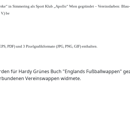
erke“ in Simmering als Sport Klub „Apollo“ Wien gegründet – Vereinsfarben: Blau
 V.) be
PS, PDF) und 3 Pixelgrafikformate (JPG, PNG, GIF) enthalten.
den für Hardy Grünes Buch "Englands Fußballwappen" geze
verbundenen Vereinswappen widmete.