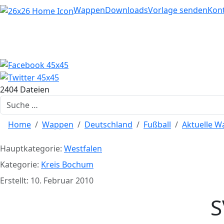
Home
Wappen
Downloads
Vorlage senden
Kon
2404 Dateien
Suchen
Home
Wappen
Deutschland
Fußball
Aktuelle 
Hauptkategorie:
Westfalen
Kategorie:
Kreis Bochum
Erstellt: 10. Februar 2010
S