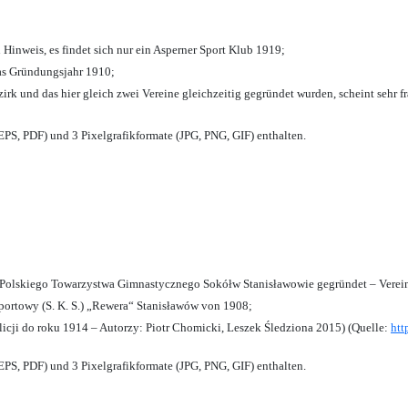
 Hinweis, es findet sich nur ein Asperner Sport Klub 1919
;
das Gründungsjahr 1910
;
zirk und das hier gleich zwei Vereine gleichzeitig gegründet wurden, scheint sehr fr
PS, PDF) und 3 Pixelgrafikformate (JPG, PNG, GIF) enthalten.
olskiego Towarzystwa Gimnastycznego Sokółw Stanisławowie gegründet – Verein
ortowy (S. K. S.) „Rewera“ Stanisławów von 1908;
licji do roku 1914 – Autorzy: Piotr Chomicki, Leszek Śledziona 2015) (Quelle:
htt
PS, PDF) und 3 Pixelgrafikformate (JPG, PNG, GIF) enthalten.