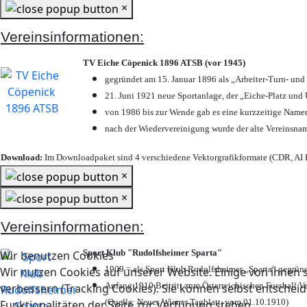
×
Vereinsinformationen:
TV Eiche Cöpenick 1896 ATSB (vor 1945)
gegründet am 15. Januar 1896 als „Arbeiter-Turn- un
21. Juni 1921 neue Sportanlage, der „Eiche-Platz u
von 1986 bis zur Wende gab es eine kurzzeitige Nam
nach der Wiedervereinigung wurde der alte Vereinsna
Download:
Im Downloadpaket sind 4 verschiedene Vektorgrafikformate (CDR, AI E
×
×
Vereinsinformationen:
Sport Klub "Rudolfsheimer Sparta"
Wir benutzen Cookies
1909 = als Sport Klub Rudolfsheimer „Sparta“ gegründ
Wir nutzen Cookies auf unserer Website. Einige von ihnen s
Anfang 1910 Beitritt zum Österreichischen Fussball Ve
verbessern (Tracking Cookies). Sie können selbst entscheid
(Quelle: Neues Wiener Tagblatt, vom 01.10.1910)
Funktionalitäten der Seite zur Verfügung stehen.