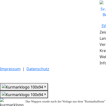
SV
Zei
Lan
Ve
Kre
We
Inf
Impressum
|
Datenschutz
×
×
Das Wappen wurde nach der Vorlage aus dem "Kurmarkalbum" n