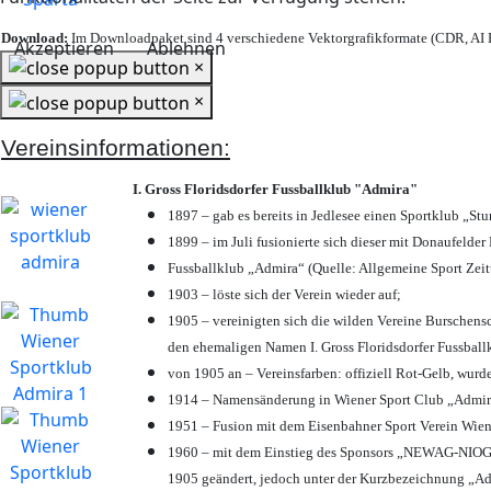
Download:
Im Downloadpaket sind 4 verschiedene Vektorgrafikformate (CDR, AI E
Akzeptieren
Ablehnen
×
×
Vereinsinformationen:
I. Gross Floridsdorfer Fussballklub "Admira"
1897 – gab es bereits in Jedlesee einen Sportklub „St
1899 – im Juli fusionierte sich dieser mit Donaufelder 
Fussballklub „Admira“ (Quelle: Allgemeine Sport Zei
1903 – löste sich der Verein wieder auf;
1905 – vereinigten sich die wilden Vereine Burschens
den ehemaligen Namen I. Gross Floridsdorfer Fussbal
von 1905 an – Vereinsfarben: offiziell Rot-Gelb, wurd
1914 – Namensänderung in Wiener Sport Club „Admira“ 
1951 – Fusion mit dem Eisenbahner Sport Verein Wie
1960 – mit dem Einstieg des Sponsors „NEWAG-NIOGAS
1905 geändert, jedoch unter der Kurzbezeichnung „Ad