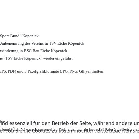
d Sport-Bund“ Köpenick
nd Umbenennung des Vereins in TSV Eiche Köpenick
ensänderung in BSG Bau Eiche Köpenick
me "TSV Eiche Köpenick" wieder eingeführt
PS, PDF) und 3 Pixelgrafikformate (JPG, PNG, GIF) enthalten.
et;
ind essenziell für den Betrieb der Seite, während andere u
rband (Ö. F. V.) – nach personellen Problemen wurde Ende 1910 der Spielbetrieb e
en, ob Sie die Cookies zulassen möchten. Bitte beachten Si