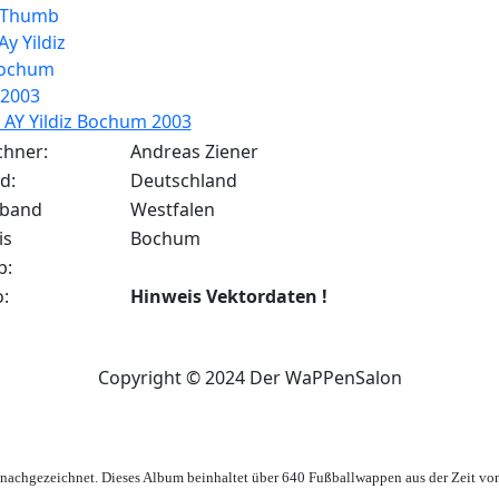
 AY Yildiz Bochum 2003
chner:
Andreas Ziener
d:
Deutschland
rband
Westfalen
is
Bochum
b:
o:
Hinweis Vektordaten !
Copyright © 2024 Der WaPPenSalon
achgezeichnet. Dieses Album beinhaltet über 640 Fußballwappen aus der Zeit vo