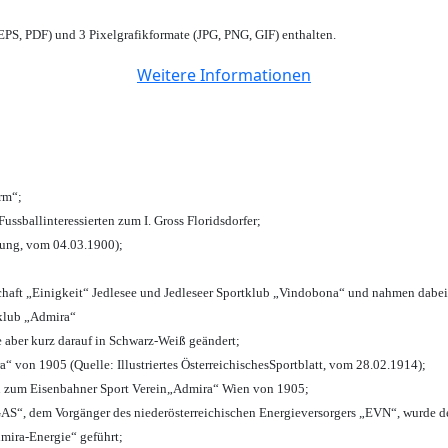
PS, PDF) und 3 Pixelgrafikformate (JPG, PNG, GIF) enthalten.
Weitere Informationen
urm“;
Fussballinteressierten zum I. Gross Floridsdorfer
;
tung, vom 04.03.1900);
chaft „Einigkeit“ Jedlesee und Jedleseer Sportklub „Vindobona“ und nahmen dabei
lklub „Admira“
e aber kurz darauf in Schwarz-Weiß geändert;
von 1905 (Quelle: Illustriertes ÖsterreichischesSportblatt, vom 28.02.1914);
n zum Eisenbahner Sport Verein„Admira“ Wien von 1905;
“, dem Vorgänger des niederösterreichischen Energieversorgers „EVN“, wurde de
mira-Energie“ geführt;