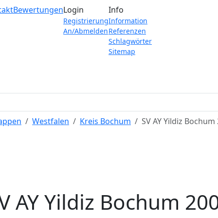
takt
Bewertungen
Login
Info
Registrierung
Information
An/Abmelden
Referenzen
Schlagwörter
Sitemap
Wappen
Westfalen
Kreis Bochum
SV AY Yildiz Bochum
V AY Yildiz Bochum 20