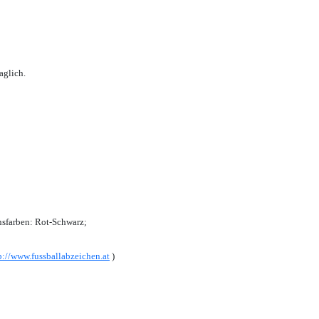
aglich.
sfarben: Rot-Schwarz;
p://www.fussballabzeichen.at
)