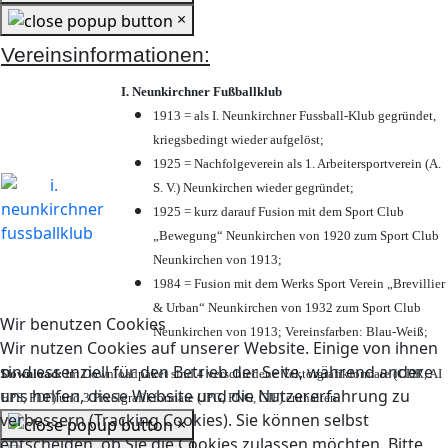
×
Vereinsinformationen:
I. Neunkirchner Fußballklub
1913 = als I. Neunkirchner Fussball-Klub gegründet,
kriegsbedingt wieder aufgelöst;
1925 = Nachfolgeverein als 1. Arbeitersportverein (A.
S. V.) Neunkirchen wieder gegründet;
1925 = kurz darauf Fusion mit dem Sport Club
„Bewegung“ Neunkirchen von 1920 zum Sport Club
Neunkirchen von 1913;
1984 = Fusion mit dem Werks Sport Verein „Brevillier
& Urban“ Neunkirchen von 1932 zum Sport Club
Wir benutzen Cookies
Neunkirchen von 1913; Vereinsfarben: Blau-Weiß;
Wir nutzen Cookies auf unserer Website. Einige von ihnen
sind essenziell für den Betrieb der Seite, während andere
Download:
Im Downloadpaket sind 4 verschiedene Vektorgrafikformate (CDR, AI
uns helfen, diese Website und die Nutzererfahrung zu
EPS, PDF) und 3 Pixelgrafikformate (JPG, PNG, GIF) enthalten.
verbessern (Tracking Cookies). Sie können selbst
×
entscheiden, ob Sie die Cookies zulassen möchten. Bitte