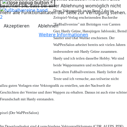
×
beachten Sie, dass bei einer Ablehnung womöglich nicht
Diese Vektorgrafik ist im Band 2 der im
mehr alle Funktionalitäten der Seite zur Verfügung stehen.
Zeitspiel-Verlag erscheinenden Buchreihe
"Fußballvereine" mit Beiträgen von Carsten
Akzeptieren
Ablehnen
Gier, Hardy Grüne, Hansjürgen Jablonski, Bernd
Weitere Informationen
Sautter und Olaf Wuttke erschienen. Der
WaPPenSalon arbeitet bereits seit vielen Jahren
insbesondere mit Hardy Grüne zusammen.
Hardy und ich teilen dasselbe Hobby. Wir sind
beide Wappennarren und recherchieren gerne
nach alten Fußballvereinen. Hardy liefert die
Texte und ich versuche, aus teilweise nicht
allzu guten Vorlagen eine Vektorgrafik zu erstellen, um der Nachwelt die
Geschichten der Vereine und ihrer Wappen zu erhalten. Daraus ist auch eine schöne
Freundschaft mit Hardy entstanden.
pixel (Der WaPPenSalon)
Im Downloadpaket sind 4 verschiedene Vektorgrafikformate (CDR, AI EPS, PDF)