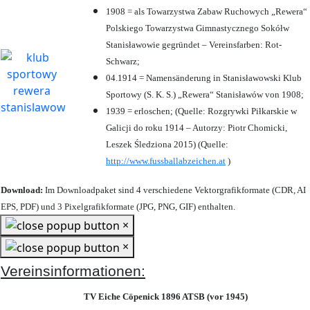
1908 = als Towarzystwa Zabaw Ruchowych „Rewera“
Polskiego Towarzystwa Gimnastycznego Sokółw
Stanisławowie gegründet – Vereinsfarben: Rot-
Schwarz;
04.1914 = Namensänderung in Stanisławowski Klub
Sportowy (S. K. S.) „Rewera“ Stanisławów von 1908;
1939 = erloschen; (Quelle: Rozgrywki Piłkarskie w
Galicji do roku 1914 – Autorzy: Piotr Chomicki,
Leszek Śledziona 2015) (Quelle:
http://www.fussballabzeichen.at
)
Download:
Im Downloadpaket sind 4 verschiedene Vektorgrafikformate (CDR, AI
EPS, PDF) und 3 Pixelgrafikformate (JPG, PNG, GIF) enthalten.
×
×
Vereinsinformationen:
TV Eiche Cöpenick 1896 ATSB (vor 1945)