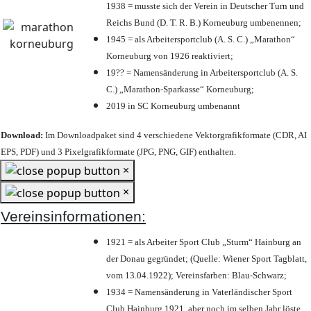
1938 = musste sich der Verein in Deutscher Turn und
Reichs Bund (D. T. R. B.) Korneuburg umbenennen;
1945 = als Arbeitersportclub (A. S. C.) „Marathon“
Korneuburg von 1926 reaktiviert;
19?? = Namensänderung in Arbeitersportclub (A. S.
C.) „Marathon-Sparkasse“ Korneuburg;
2019 in SC Korneuburg umbenannt
Download:
Im Downloadpaket sind 4 verschiedene Vektorgrafikformate (CDR, AI
EPS, PDF) und 3 Pixelgrafikformate (JPG, PNG, GIF) enthalten.
×
×
Vereinsinformationen:
1921 = als Arbeiter Sport Club „Sturm“ Hainburg an
der Donau gegründet; (Quelle: Wiener Sport Tagblatt,
vom 13.04.1922); Vereinsfarben: Blau-Schwarz;
1934 = Namensänderung in Vaterländischer Sport
Club Hainburg 1921, aber noch im selben Jahr löste