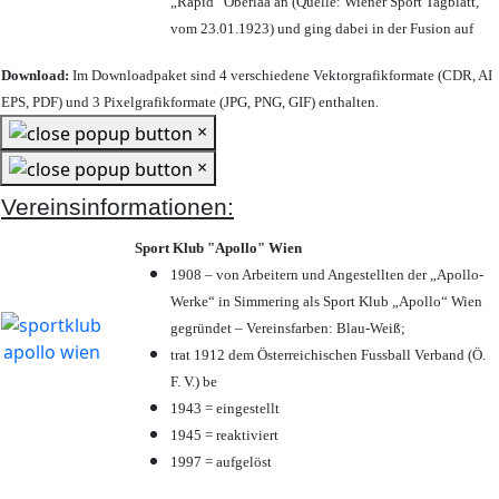
„Rapid“ Oberlaa an (Quelle: Wiener Sport Tagblatt,
vom 23.01.1923) und ging dabei in der Fusion auf
Download:
Im Downloadpaket sind 4 verschiedene Vektorgrafikformate (CDR, AI
EPS, PDF) und 3 Pixelgrafikformate (JPG, PNG, GIF) enthalten.
×
×
Vereinsinformationen:
Sport Klub "Apollo" Wien
1908 – von Arbeitern und Angestellten der „Apollo-
Werke“ in Simmering als Sport Klub „Apollo“ Wien
gegründet – Vereinsfarben: Blau-Weiß;
trat 1912 dem Österreichischen Fussball Verband (Ö.
F. V.) be
1943 = eingestellt
1945 = reaktiviert
1997 = aufgelöst