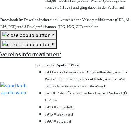
„Rapid“ Oberlaa an (Quelle: Wiener Sport Tagblatt,
vom 23.01.1923) und ging dabei in der Fusion auf
Download:
Im Downloadpaket sind 4 verschiedene Vektorgrafikformate (CDR, AI
EPS, PDF) und 3 Pixelgrafikformate (JPG, PNG, GIF) enthalten.
×
×
Vereinsinformationen:
Sport Klub "Apollo" Wien
1908 – von Arbeitern und Angestellten der „Apollo-
Werke“ in Simmering als Sport Klub „Apollo“ Wien
gegründet – Vereinsfarben: Blau-Weiß;
trat 1912 dem Österreichischen Fussball Verband (Ö.
F. V.) be
1943 = eingestellt
1945 = reaktiviert
1997 = aufgelöst