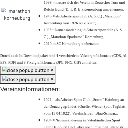
1938 = musste sich der Verein in Deutscher Turn und
Reichs Bund (D. T. R. B.) Korneuburg umbenennen;
1945 = als Arbeitersportclub (A. S. C.) „Marathon“
Korneuburg von 1926 reaktiviert;
19?? = Namensänderung in Arbeitersportclub (A. S.
C.) „Marathon-Sparkasse“ Korneuburg;
2019 in SC Korneuburg umbenannt
Download:
Im Downloadpaket sind 4 verschiedene Vektorgrafikformate (CDR, AI
EPS, PDF) und 3 Pixelgrafikformate (JPG, PNG, GIF) enthalten.
×
×
Vereinsinformationen:
1921 = als Arbeiter Sport Club „Sturm“ Hainburg an
der Donau gegründet; (Quelle: Wiener Sport Tagblatt,
vom 13.04.1922); Vereinsfarben: Blau-Schwarz;
1934 = Namensänderung in Vaterländischer Sport
Club Hainburg 1921, aber noch im selben Jahr löste