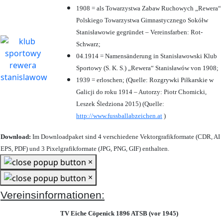
1908 = als Towarzystwa Zabaw Ruchowych „Rewera“
Polskiego Towarzystwa Gimnastycznego Sokółw
Stanisławowie gegründet – Vereinsfarben: Rot-
Schwarz;
04.1914 = Namensänderung in Stanisławowski Klub
Sportowy (S. K. S.) „Rewera“ Stanisławów von 1908;
1939 = erloschen; (Quelle: Rozgrywki Piłkarskie w
Galicji do roku 1914 – Autorzy: Piotr Chomicki,
Leszek Śledziona 2015) (Quelle:
http://www.fussballabzeichen.at
)
Download:
Im Downloadpaket sind 4 verschiedene Vektorgrafikformate (CDR, AI
EPS, PDF) und 3 Pixelgrafikformate (JPG, PNG, GIF) enthalten.
×
×
Vereinsinformationen:
TV Eiche Cöpenick 1896 ATSB (vor 1945)