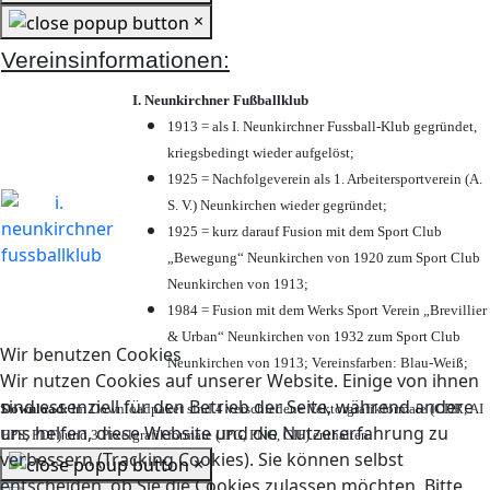
×
Vereinsinformationen:
I. Neunkirchner Fußballklub
1913 = als I. Neunkirchner Fussball-Klub gegründet,
kriegsbedingt wieder aufgelöst;
1925 = Nachfolgeverein als 1. Arbeitersportverein (A.
S. V.) Neunkirchen wieder gegründet;
1925 = kurz darauf Fusion mit dem Sport Club
„Bewegung“ Neunkirchen von 1920 zum Sport Club
Neunkirchen von 1913;
1984 = Fusion mit dem Werks Sport Verein „Brevillier
& Urban“ Neunkirchen von 1932 zum Sport Club
Wir benutzen Cookies
Neunkirchen von 1913; Vereinsfarben: Blau-Weiß;
Wir nutzen Cookies auf unserer Website. Einige von ihnen
sind essenziell für den Betrieb der Seite, während andere
Download:
Im Downloadpaket sind 4 verschiedene Vektorgrafikformate (CDR, AI
uns helfen, diese Website und die Nutzererfahrung zu
EPS, PDF) und 3 Pixelgrafikformate (JPG, PNG, GIF) enthalten.
verbessern (Tracking Cookies). Sie können selbst
×
entscheiden, ob Sie die Cookies zulassen möchten. Bitte