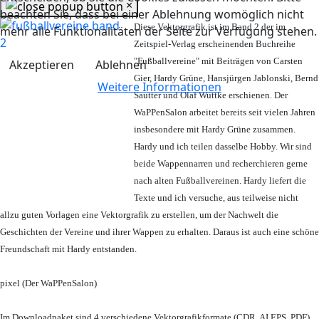
×
beachten Sie, dass bei einer Ablehnung womöglich nicht
Diese Vektorgrafik ist im Band 2 der im
mehr alle Funktionalitäten der Seite zur Verfügung stehen.
Zeitspiel-Verlag erscheinenden Buchreihe
"Fußballvereine" mit Beiträgen von Carsten
Akzeptieren
Ablehnen
Gier, Hardy Grüne, Hansjürgen Jablonski, Bernd
Weitere Informationen
Sautter und Olaf Wuttke erschienen. Der
WaPPenSalon arbeitet bereits seit vielen Jahren
insbesondere mit Hardy Grüne zusammen.
Hardy und ich teilen dasselbe Hobby. Wir sind
beide Wappennarren und recherchieren gerne
nach alten Fußballvereinen. Hardy liefert die
Texte und ich versuche, aus teilweise nicht
allzu guten Vorlagen eine Vektorgrafik zu erstellen, um der Nachwelt die
Geschichten der Vereine und ihrer Wappen zu erhalten. Daraus ist auch eine schöne
Freundschaft mit Hardy entstanden.
pixel (Der WaPPenSalon)
Im Downloadpaket sind 4 verschiedene Vektorgrafikformate (CDR, AI EPS, PDF)