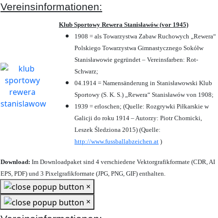
Vereinsinformationen:
Klub Sportowy Rewera Stanisławów (vor 1945)
1908 = als Towarzystwa Zabaw Ruchowych „Rewera“
Polskiego Towarzystwa Gimnastycznego Sokółw
Stanisławowie gegründet – Vereinsfarben: Rot-
Schwarz;
04.1914 = Namensänderung in Stanisławowski Klub
Sportowy (S. K. S.) „Rewera“ Stanisławów von 1908;
1939 = erloschen; (Quelle: Rozgrywki Piłkarskie w
Galicji do roku 1914 – Autorzy: Piotr Chomicki,
Leszek Śledziona 2015) (Quelle:
http://www.fussballabzeichen.at
)
Download:
Im Downloadpaket sind 4 verschiedene Vektorgrafikformate (CDR, AI
EPS, PDF) und 3 Pixelgrafikformate (JPG, PNG, GIF) enthalten.
×
×