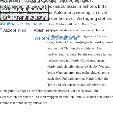
verbessern (Tracking Cookies). Sie können selbst
EPS, PDF) und 3 Pixelgrafikformate (JPG, PNG, GIF) enthalten.
entscheiden, ob Sie die Cookies zulassen möchten. Bitte
×
beachten Sie, dass bei einer Ablehnung womöglich nicht
×
mehr alle Funktionalitäten der Seite zur Verfügung stehen.
Diese Vektorgrafik ist im Band 2 der im
Akzeptieren
Ablehnen
Zeitspiel-Verlag erscheinenden Buchreihe
"Fußballvereine" mit Beiträgen von Carsten
Weitere Informationen
Gier, Hardy Grüne, Hansjürgen Jablonski, Bernd
Sautter und Olaf Wuttke erschienen. Der
WaPPenSalon arbeitet bereits seit vielen Jahren
insbesondere mit Hardy Grüne zusammen.
Hardy und ich teilen dasselbe Hobby. Wir sind
beide Wappennarren und recherchieren gerne
nach alten Fußballvereinen. Hardy liefert die
Texte und ich versuche, aus teilweise nicht
allzu guten Vorlagen eine Vektorgrafik zu erstellen, um der Nachwelt die
Geschichten der Vereine und ihrer Wappen zu erhalten. Daraus ist auch eine schöne
Freundschaft mit Hardy entstanden.