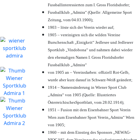
Fussballinteressierten zum I. Gross Floridsdorfer
;
Fussballklub „Admira“ (Quelle: Allgemeine Sport
Zeitung, vom 04.03.1900);
1903 – löste sich der Verein wieder auf;
1905 – vereinigten sich die wilden Vereine
Burschenschaft „Einigkeit“ Jedlesee und Jedleseer
Sportklub „Vindobona“ und nahmen dabei wieder
den ehemaligen Namen I. Gross Floridsdorfer
Fussballklub „Admira“
von 1905 an – Vereinsfarben: offiziell Rot-Gelb,
wurde aber kurz darauf in Schwarz-Weiß geändert;
1914 – Namensänderung in Wiener Sport Club
„Admira“ von 1905 (Quelle: Illustriertes
ÖsterreichischesSportblatt, vom 28.02.1914);
1951 – Fusion mit dem Eisenbahner Sport Verein
Wien zum Eisenbahner Sport Verein„Admira“ Wien
von 1905;
1960 – mit dem Einstieg des Sponsors „NEWAG-
NIOGAS“, dem Vorgänger des niederösterreichischen