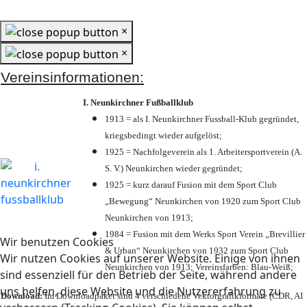
×
×
Vereinsinformationen:
I. Neunkirchner Fußballklub
1913 = als I. Neunkirchner Fussball-Klub gegründet,
kriegsbedingt wieder aufgelöst;
1925 = Nachfolgeverein als 1. Arbeitersportverein (A.
S. V.) Neunkirchen wieder gegründet;
1925 = kurz darauf Fusion mit dem Sport Club
„Bewegung“ Neunkirchen von 1920 zum Sport Club
Neunkirchen von 1913;
1984 = Fusion mit dem Werks Sport Verein „Brevillier
Wir benutzen Cookies
& Urban“ Neunkirchen von 1932 zum Sport Club
Wir nutzen Cookies auf unserer Website. Einige von ihnen
Neunkirchen von 1913; Vereinsfarben: Blau-Weiß;
sind essenziell für den Betrieb der Seite, während andere
uns helfen, diese Website und die Nutzererfahrung zu
Download:
Im Downloadpaket sind 4 verschiedene Vektorgrafikformate (CDR, AI