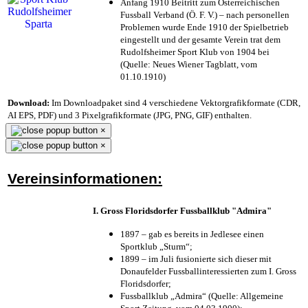
Anfang 1910 Beitritt zum Österreichischen
Fussball Verband (Ö. F. V.) – nach personellen
Problemen wurde Ende 1910 der Spielbetrieb
eingestellt und der gesamte Verein trat dem
Rudolfsheimer Sport Klub von 1904 bei
(Quelle: Neues Wiener Tagblatt, vom
01.10.1910)
Download:
Im Downloadpaket sind 4 verschiedene Vektorgrafikformate (CDR,
AI EPS, PDF) und 3 Pixelgrafikformate (JPG, PNG, GIF) enthalten.
×
×
Vereinsinformationen:
I. Gross Floridsdorfer Fussballklub "Admira"
1897 – gab es bereits in Jedlesee einen
Sportklub „Sturm“;
1899 – im Juli fusionierte sich dieser mit
Donaufelder Fussballinteressierten zum I. Gross
Floridsdorfer
;
Fussballklub „Admira“ (Quelle: Allgemeine