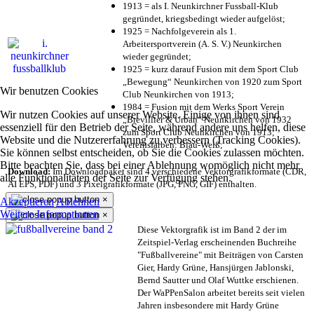
1913 = als I. Neunkirchner Fussball-Klub
gegründet, kriegsbedingt wieder aufgelöst;
1925 = Nachfolgeverein als 1.
Arbeitersportverein (A. S. V.) Neunkirchen
wieder gegründet;
1925 = kurz darauf Fusion mit dem Sport Club
„Bewegung“ Neunkirchen von 1920 zum Sport
Wir benutzen Cookies
Club Neunkirchen von 1913;
1984 = Fusion mit dem Werks Sport Verein
Wir nutzen Cookies auf unserer Website. Einige von ihnen sind
„Brevillier & Urban“ Neunkirchen von 1932
essenziell für den Betrieb der Seite, während andere uns helfen, diese
zum Sport Club Neunkirchen von 1913;
Website und die Nutzererfahrung zu verbessern (Tracking Cookies).
Vereinsfarben: Blau-Weiß;
Sie können selbst entscheiden, ob Sie die Cookies zulassen möchten.
Bitte beachten Sie, dass bei einer Ablehnung womöglich nicht mehr
Download:
Im Downloadpaket sind 4 verschiedene Vektorgrafikformate (CDR,
alle Funktionalitäten der Seite zur Verfügung stehen.
AI EPS, PDF) und 3 Pixelgrafikformate (JPG, PNG, GIF) enthalten.
×
Akzeptieren
Ablehnen
Weitere Informationen
×
Diese Vektorgrafik ist im Band 2 der im
Zeitspiel-Verlag erscheinenden Buchreihe
"Fußballvereine" mit Beiträgen von Carsten
Gier, Hardy Grüne, Hansjürgen Jablonski,
Bernd Sautter und Olaf Wuttke erschienen.
Der WaPPenSalon arbeitet bereits seit vielen
Jahren insbesondere mit Hardy Grüne