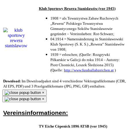
Klub Sportowy Rewera Stanisławów (vor 1945)
1908 = als Towarzystwa Zabaw Ruchowych
„Rewera“ Polskiego Towarzystwa
Gimnastycznego Sokółw Stanisławowie
gegründet – Vereinsfarben: Rot-Schwarz;
04.1914 = Namensänderung in Stanisławowski
Klub Sportowy (S. K. S.) „Rewera“ Stanisławów
von 1908;
1939 = erloschen; (Quelle: Rozgrywki
Piłkarskie w Galicji do roku 1914 – Autorzy:
Piotr Chomicki, Leszek Śledziona 2015)
(Quelle:
http://www.fussballabzeichen.at
)
Download:
Im Downloadpaket sind 4 verschiedene Vektorgrafikformate (CDR,
AI EPS, PDF) und 3 Pixelgrafikformate (JPG, PNG, GIF) enthalten.
×
×
Vereinsinformationen:
TV Eiche Cöpenick 1896 ATSB (vor 1945)