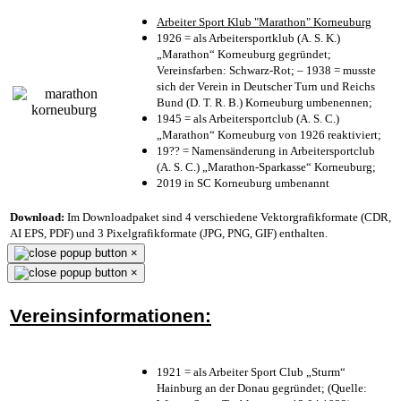
Arbeiter Sport Klub "Marathon" Korneuburg
1926 = als Arbeitersportklub (A. S. K.)
„Marathon“ Korneuburg gegründet;
Vereinsfarben: Schwarz-Rot; – 1938 = musste
sich der Verein in Deutscher Turn und Reichs
Bund (D. T. R. B.) Korneuburg umbenennen;
1945 = als Arbeitersportclub (A. S. C.)
„Marathon“ Korneuburg von 1926 reaktiviert;
19?? = Namensänderung in Arbeitersportclub
(A. S. C.) „Marathon-Sparkasse“ Korneuburg;
2019 in SC Korneuburg umbenannt
Download:
Im Downloadpaket sind 4 verschiedene Vektorgrafikformate (CDR,
AI EPS, PDF) und 3 Pixelgrafikformate (JPG, PNG, GIF) enthalten.
×
×
Vereinsinformationen:
1921 = als Arbeiter Sport Club „Sturm“
Hainburg an der Donau gegründet; (Quelle: