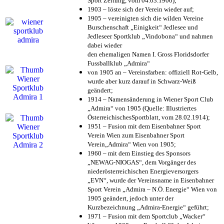
Sport Zeitung, vom 04.03.1900);
1903 – löste sich der Verein wieder auf;
1905 – vereinigten sich die wilden Vereine
Burschenschaft „Einigkeit“ Jedlesee und
Jedleseer Sportklub „Vindobona“ und nahmen
dabei wieder
den ehemaligen Namen I. Gross Floridsdorfer
Fussballklub „Admira“
von 1905 an – Vereinsfarben: offiziell Rot-Gelb,
wurde aber kurz darauf in Schwarz-Weiß
geändert;
1914 – Namensänderung in Wiener Sport Club
„Admira“ von 1905 (Quelle: Illustriertes
ÖsterreichischesSportblatt, vom 28.02.1914);
1951 – Fusion mit dem Eisenbahner Sport
Verein Wien zum Eisenbahner Sport
Verein„Admira“ Wien von 1905;
1960 – mit dem Einstieg des Sponsors
„NEWAG-NIOGAS“, dem Vorgänger des
niederösterreichischen Energieversorgers
„EVN“, wurde der Vereinsname in Eisenbahner
Sport Verein „Admira – N.Ö. Energie“ Wien von
1905 geändert, jedoch unter der
Kurzbezeichnung „Admira-Energie“ geführt;
1971 – Fusion mit dem Sportclub „Wacker“