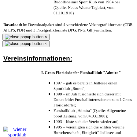
Rudolfsheimer Sport Klub von 1904 bei
(Quelle: Neues Wiener Tagblatt, vom
01.10.1910)
Download:
Im Downloadpaket sind 4 verschiedene Vektorgrafikformate (CDR,
AI EPS, PDF) und 3 Pixelgrafikformate (JPG, PNG, GIF) enthalten.
×
×
Vereinsinformationen:
I. Gross Floridsdorfer Fussballklub "Admira"
1897 – gab es bereits in Jedlesee einen
Sportklub „Sturm“;
1899 – im Juli fusionierte sich dieser mit
Donaufelder Fussballinteressierten zum I. Gross
Floridsdorfer
;
Fussballklub „Admira“ (Quelle: Allgemeine
Sport Zeitung, vom 04.03.1900);
1903 – löste sich der Verein wieder auf;
1905 – vereinigten sich die wilden Vereine
Burschenschaft „Einigkeit“ Jedlesee und