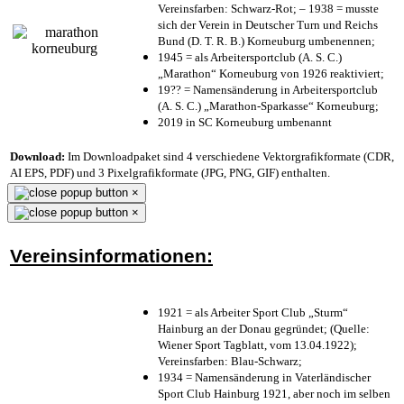
Vereinsfarben: Schwarz-Rot; – 1938 = musste
sich der Verein in Deutscher Turn und Reichs
Bund (D. T. R. B.) Korneuburg umbenennen;
1945 = als Arbeitersportclub (A. S. C.)
„Marathon“ Korneuburg von 1926 reaktiviert;
19?? = Namensänderung in Arbeitersportclub
(A. S. C.) „Marathon-Sparkasse“ Korneuburg;
2019 in SC Korneuburg umbenannt
Download:
Im Downloadpaket sind 4 verschiedene Vektorgrafikformate (CDR,
AI EPS, PDF) und 3 Pixelgrafikformate (JPG, PNG, GIF) enthalten.
×
×
Vereinsinformationen:
1921 = als Arbeiter Sport Club „Sturm“
Hainburg an der Donau gegründet; (Quelle:
Wiener Sport Tagblatt, vom 13.04.1922);
Vereinsfarben: Blau-Schwarz;
1934 = Namensänderung in Vaterländischer
Sport Club Hainburg 1921, aber noch im selben