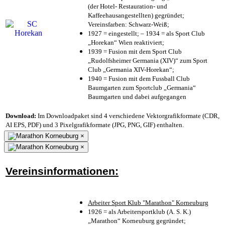
(der Hotel- Restauration- und
Kaffeehausangestellten) gegründet;
Vereinsfarben: Schwarz-Weiß;
1927 = eingestellt; – 1934 = als Sport Club
„Horekan“ Wien reaktiviert;
1939 = Fusion mit dem Sport Club
„Rudolfsheimer Germania (XIV)“ zum Sport
Club „Germania XIV-Horekan“;
1940 = Fusion mit dem Fussball Club
Baumgarten zum Sportclub „Germania“
Baumgarten und dabei aufgegangen
Download:
Im Downloadpaket sind 4 verschiedene Vektorgrafikformate (CDR,
AI EPS, PDF) und 3 Pixelgrafikformate (JPG, PNG, GIF) enthalten.
×
×
Vereinsinformationen:
Arbeiter Sport Klub "Marathon" Korneuburg
1926 = als Arbeitersportklub (A. S. K.)
„Marathon“ Korneuburg gegründet;