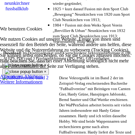
wieder gegründet;
1925 = kurz darauf Fusion mit dem Sport Club
„Bewegung“ Neunkirchen von 1920 zum Sport
Club Neunkirchen von 1913;
1984 = Fusion mit dem Werks Sport Verein
Wir benutzen Cookies
„Brevillier & Urban“ Neunkirchen von 1932
zum Sport Club Neunkirchen von 1913;
Wir nutzen Cookies auf unserer Website. Einige von ihnen sind
Vereinsfarben: Blau-Weiß;
essenziell für den Betrieb der Seite, während andere uns helfen, diese
Website und die Nutzererfahrung zu verbessern (Tracking Cookies).
Download:
Im Downloadpaket sind 4 verschiedene Vektorgrafikformate (CDR,
Sie können selbst entscheiden, ob Sie die Cookies zulassen möchten.
AI EPS, PDF) und 3 Pixelgrafikformate (JPG, PNG, GIF) enthalten.
Bitte beachten Sie, dass bei einer Ablehnung womöglich nicht mehr
×
alle Funktionalitäten der Seite zur Verfügung stehen.
×
Akzeptieren
Ablehnen
Diese Vektorgrafik ist im Band 2 der im
Weitere Informationen
Zeitspiel-Verlag erscheinenden Buchreihe
"Fußballvereine" mit Beiträgen von Carsten
Gier, Hardy Grüne, Hansjürgen Jablonski,
Bernd Sautter und Olaf Wuttke erschienen.
Der WaPPenSalon arbeitet bereits seit vielen
Jahren insbesondere mit Hardy Grüne
zusammen. Hardy und ich teilen dasselbe
Hobby. Wir sind beide Wappennarren und
recherchieren gerne nach alten
Fußballvereinen. Hardy liefert die Texte und