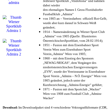
Jedleseer Sportklub „Vindobona“ und nahmen
dabei wieder
den ehemaligen Namen I. Gross Floridsdorfer
Fussballklub „Admira“
von 1905 an – Vereinsfarben: offiziell Rot-Gelb,
wurde aber kurz darauf in Schwarz-Weiß
geändert;
1914 – Namensänderung in Wiener Sport Club
„Admira“ von 1905 (Quelle: Illustriertes
ÖsterreichischesSportblatt, vom 28.02.1914);
1951 – Fusion mit dem Eisenbahner Sport
Verein Wien zum Eisenbahner Sport
Verein„Admira“ Wien von 1905;
1960 – mit dem Einstieg des Sponsors
„NEWAG-NIOGAS“, dem Vorgänger des
niederösterreichischen Energieversorgers
„EVN“, wurde der Vereinsname in Eisenbahner
Sport Verein „Admira – N.Ö. Energie“ Wien von
1905 geändert, jedoch unter der
Kurzbezeichnung „Admira-Energie“ geführt;
1971 – Fusion mit dem Sportclub „Wacker“
Wien von 1908 zum Fussball Club „Admira-
Wacker“
Download:
Im Downloadpaket sind 4 verschiedene Vektorgrafikformate (CDR,