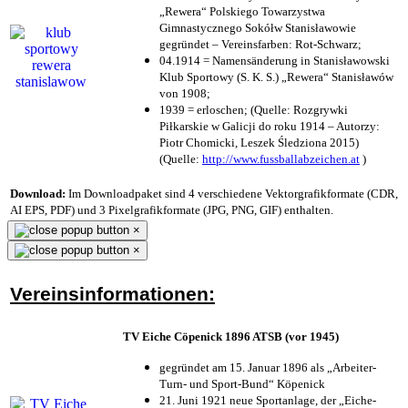
„Rewera“ Polskiego Towarzystwa
Gimnastycznego Sokółw Stanisławowie
gegründet – Vereinsfarben: Rot-Schwarz;
04.1914 = Namensänderung in Stanisławowski
Klub Sportowy (S. K. S.) „Rewera“ Stanisławów
von 1908;
1939 = erloschen; (Quelle: Rozgrywki
Piłkarskie w Galicji do roku 1914 – Autorzy:
Piotr Chomicki, Leszek Śledziona 2015)
(Quelle:
http://www.fussballabzeichen.at
)
Download:
Im Downloadpaket sind 4 verschiedene Vektorgrafikformate (CDR,
AI EPS, PDF) und 3 Pixelgrafikformate (JPG, PNG, GIF) enthalten.
×
×
Vereinsinformationen:
TV Eiche Cöpenick 1896 ATSB (vor 1945)
gegründet am 15. Januar 1896 als „Arbeiter-
Turn- und Sport-Bund“ Köpenick
21. Juni 1921 neue Sportanlage, der „Eiche-