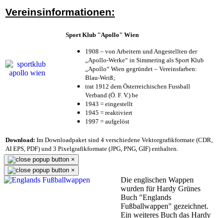
Vereinsinformationen:
Sport Klub "Apollo" Wien
1908 – von Arbeitern und Angestellten der
„Apollo-Werke“ in Simmering als Sport Klub
„Apollo“ Wien gegründet – Vereinsfarben:
Blau-Weiß;
trat 1912 dem Österreichischen Fussball
Verband (Ö. F. V.) be
1943 = eingestellt
1945 = reaktiviert
1997 = aufgelöst
Download:
Im Downloadpaket sind 4 verschiedene Vektorgrafikformate (CDR,
AI EPS, PDF) und 3 Pixelgrafikformate (JPG, PNG, GIF) enthalten.
×
×
Die englischen Wappen
wurden für Hardy Grünes
Buch "Englands
Fußballwappen" gezeichnet.
Ein weiteres Buch das Hardy