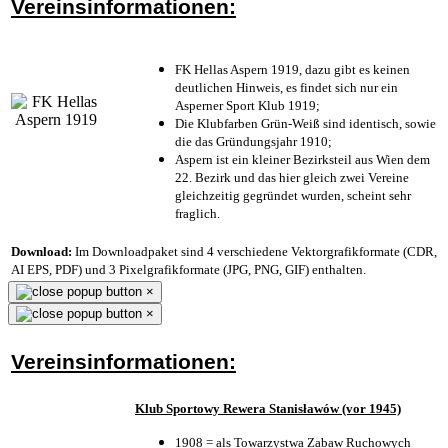
Vereinsinformationen:
FK Hellas Aspern 1919, dazu gibt es keinen
deutlichen Hinweis, es findet sich nur ein
Asperner Sport Klub 1919
;
Die Klubfarben Grün-Weiß sind identisch, sowie
die das Gründungsjahr 1910
;
Aspern ist ein kleiner Bezirksteil aus Wien dem
22. Bezirk und das hier gleich zwei Vereine
gleichzeitig gegründet wurden, scheint sehr
fraglich.
Download:
Im Downloadpaket sind 4 verschiedene Vektorgrafikformate (CDR,
AI EPS, PDF) und 3 Pixelgrafikformate (JPG, PNG, GIF) enthalten.
×
×
Vereinsinformationen:
Klub Sportowy Rewera Stanisławów (vor 1945)
1908 = als Towarzystwa Zabaw Ruchowych