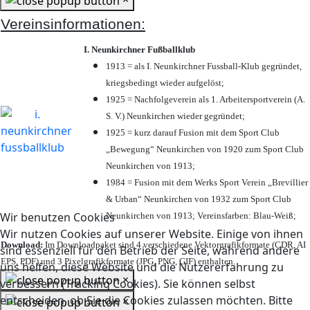
Vereinsinformationen:
I. Neunkirchner Fußballklub
1913 = als I. Neunkirchner Fussball-Klub gegründet,
kriegsbedingt wieder aufgelöst;
1925 = Nachfolgeverein als 1. Arbeitersportverein (A.
S. V.) Neunkirchen wieder gegründet;
1925 = kurz darauf Fusion mit dem Sport Club
„Bewegung“ Neunkirchen von 1920 zum Sport Club
Neunkirchen von 1913;
1984 = Fusion mit dem Werks Sport Verein „Brevillier
& Urban“ Neunkirchen von 1932 zum Sport Club
Wir benutzen Cookies
Neunkirchen von 1913; Vereinsfarben: Blau-Weiß;
Wir nutzen Cookies auf unserer Website. Einige von ihnen
Download:
Im Downloadpaket sind 4 verschiedene Vektorgrafikformate (CDR, AI
sind essenziell für den Betrieb der Seite, während andere
EPS, PDF) und 3 Pixelgrafikformate (JPG, PNG, GIF) enthalten.
uns helfen, diese Website und die Nutzererfahrung zu
×
verbessern (Tracking Cookies). Sie können selbst
entscheiden, ob Sie die Cookies zulassen möchten. Bitte
×