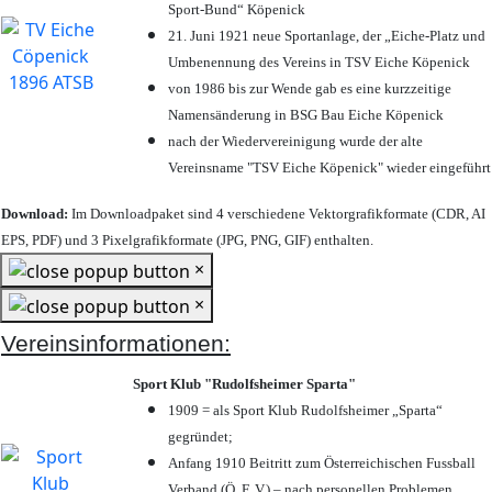
Sport-Bund“ Köpenick
21. Juni 1921 neue Sportanlage, der „Eiche-Platz und
Umbenennung des Vereins in TSV Eiche Köpenick
von 1986 bis zur Wende gab es eine kurzzeitige
Namensänderung in BSG Bau Eiche Köpenick
nach der Wiedervereinigung wurde der alte
Vereinsname "TSV Eiche Köpenick" wieder eingeführt
Download:
Im Downloadpaket sind 4 verschiedene Vektorgrafikformate (CDR, AI
EPS, PDF) und 3 Pixelgrafikformate (JPG, PNG, GIF) enthalten.
×
×
Vereinsinformationen:
Sport Klub "Rudolfsheimer Sparta"
1909 = als Sport Klub Rudolfsheimer „Sparta“
gegründet;
Anfang 1910 Beitritt zum Österreichischen Fussball
Verband (Ö. F. V.) – nach personellen Problemen