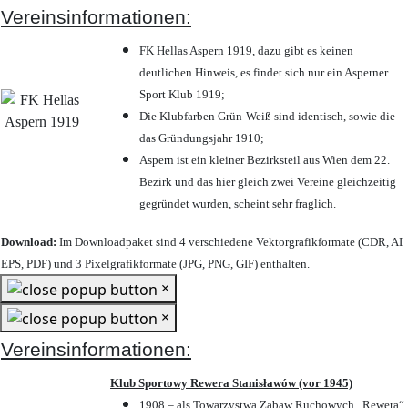
Vereinsinformationen:
FK Hellas Aspern 1919, dazu gibt es keinen
deutlichen Hinweis, es findet sich nur ein Asperner
Sport Klub 1919
;
Die Klubfarben Grün-Weiß sind identisch, sowie die
das Gründungsjahr 1910
;
Aspern ist ein kleiner Bezirksteil aus Wien dem 22.
Bezirk und das hier gleich zwei Vereine gleichzeitig
gegründet wurden, scheint sehr fraglich.
Download:
Im Downloadpaket sind 4 verschiedene Vektorgrafikformate (CDR, AI
EPS, PDF) und 3 Pixelgrafikformate (JPG, PNG, GIF) enthalten.
×
×
Vereinsinformationen:
Klub Sportowy Rewera Stanisławów (vor 1945)
1908 = als Towarzystwa Zabaw Ruchowych „Rewera“