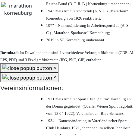
Reichs Bund (D. T. R. B.) Korneuburg umbenennen;
1945 = als Arbeitersportclub (A. S. C.) „Marathon“
Korneuburg von 1926 reaktiviert;
19?? = Namensänderung in Arbeitersportclub (A. S.
C.) „Marathon-Sparkasse“ Korneuburg;
2019 in SC Korneuburg umbenannt
Download:
Im Downloadpaket sind 4 verschiedene Vektorgrafikformate (CDR, AI
EPS, PDF) und 3 Pixelgrafikformate (JPG, PNG, GIF) enthalten.
×
×
Vereinsinformationen:
1921 = als Arbeiter Sport Club „Sturm“ Hainburg an
der Donau gegründet; (Quelle: Wiener Sport Tagblatt,
vom 13.04.1922); Vereinsfarben: Blau-Schwarz;
1934 = Namensänderung in Vaterländischer Sport
Club Hainburg 1921, aber noch im selben Jahr löste