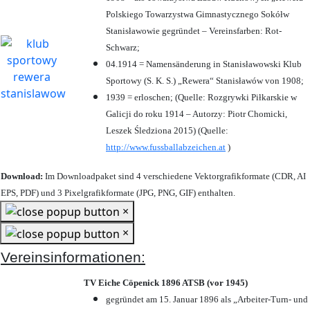
Polskiego Towarzystwa Gimnastycznego Sokółw
Stanisławowie gegründet – Vereinsfarben: Rot-
Schwarz;
04.1914 = Namensänderung in Stanisławowski Klub
Sportowy (S. K. S.) „Rewera“ Stanisławów von 1908;
1939 = erloschen; (Quelle: Rozgrywki Piłkarskie w
Galicji do roku 1914 – Autorzy: Piotr Chomicki,
Leszek Śledziona 2015) (Quelle:
http://www.fussballabzeichen.at
)
Download:
Im Downloadpaket sind 4 verschiedene Vektorgrafikformate (CDR, AI
EPS, PDF) und 3 Pixelgrafikformate (JPG, PNG, GIF) enthalten.
×
×
Vereinsinformationen:
TV Eiche Cöpenick 1896 ATSB (vor 1945)
gegründet am 15. Januar 1896 als „Arbeiter-Turn- und