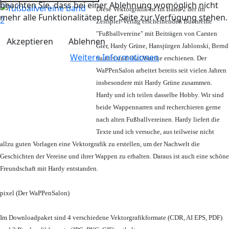
beachten Sie, dass bei einer Ablehnung womöglich nicht
Diese Vektorgrafik ist im Band 2 der im
mehr alle Funktionalitäten der Seite zur Verfügung stehen.
Zeitspiel-Verlag erscheinenden Buchreihe
"Fußballvereine" mit Beiträgen von Carsten
Akzeptieren
Ablehnen
Gier, Hardy Grüne, Hansjürgen Jablonski, Bernd
Weitere Informationen
Sautter und Olaf Wuttke erschienen. Der
WaPPenSalon arbeitet bereits seit vielen Jahren
insbesondere mit Hardy Grüne zusammen.
Hardy und ich teilen dasselbe Hobby. Wir sind
beide Wappennarren und recherchieren gerne
nach alten Fußballvereinen. Hardy liefert die
Texte und ich versuche, aus teilweise nicht
allzu guten Vorlagen eine Vektorgrafik zu erstellen, um der Nachwelt die
Geschichten der Vereine und ihrer Wappen zu erhalten. Daraus ist auch eine schöne
Freundschaft mit Hardy entstanden.
pixel (Der WaPPenSalon)
Im Downloadpaket sind 4 verschiedene Vektorgrafikformate (CDR, AI EPS, PDF)