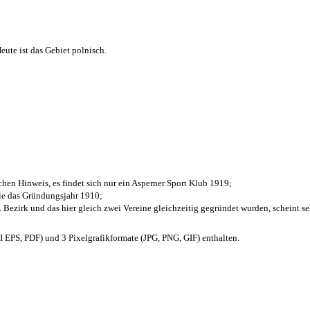
ute ist das Gebiet polnisch.
chen Hinweis, es findet sich nur ein Asperner Sport Klub 1919
;
die das Gründungsjahr 1910
;
. Bezirk und das hier gleich zwei Vereine gleichzeitig gegründet wurden, scheint seh
EPS, PDF) und 3 Pixelgrafikformate (JPG, PNG, GIF) enthalten.