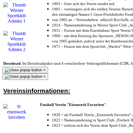
1903 – löste sich der Verein wieder auf;
1905 – vereinigten sich die wilden Vereine Bursc
den ehemaligen Namen I. Gross Floridsdorfer Fus
von 1905 an – Vereinsfarben: offiziell Rot-Gelb, 
1914 – Namensänderung in Wiener Sport Club „Admi
1951 – Fusion mit dem Eisenbahner Sport Verein
1960 – mit dem Einstieg des Sponsors „NEWAG-NI
von 1905 geändert, jedoch unter der Kurzbezeich
1971 – Fusion mit dem Sportclub „Wacker“ Wien
Download:
Im Downloadpaket sind 4 verschiedene Vektorgrafikformate (CDR, AI 
×
×
Vereinsinformationen:
Fussball Verein "Eisenwerk Favoriten"
1920 = als Fussball Verein „Eisenwerk Favoriten“
1922 = Namensänderung in Sport Club „Freiheit X
1923 = schloss sich der Verein dem Sport Club „Ra