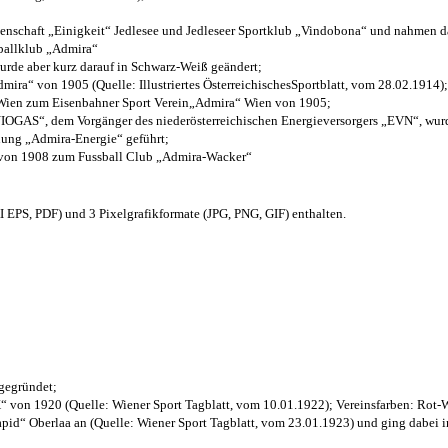
henschaft „Einigkeit“ Jedlesee und Jedleseer Sportklub „Vindobona“ und nahmen d
sballklub „Admira“
wurde aber kurz darauf in Schwarz-Weiß geändert;
ra“ von 1905 (Quelle: Illustriertes ÖsterreichischesSportblatt, vom 28.02.1914);
 Wien zum Eisenbahner Sport Verein„Admira“ Wien von 1905;
OGAS“, dem Vorgänger des niederösterreichischen Energieversorgers „EVN“, wurde
nung „Admira-Energie“ geführt;
 von 1908 zum Fussball Club „Admira-Wacker“
EPS, PDF) und 3 Pixelgrafikformate (JPG, PNG, GIF) enthalten.
 gegründet;
“ von 1920 (Quelle: Wiener Sport Tagblatt, vom 10.01.1922); Vereinsfarben: Rot-
pid“ Oberlaa an (Quelle: Wiener Sport Tagblatt, vom 23.01.1923) und ging dabei i