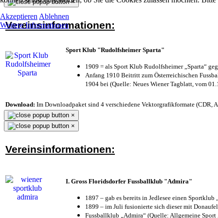
×
Akzeptieren
Ablehnen
Vereinsinformationen:
Weitere Informationen
Sport Klub "Rudolfsheimer Sparta"
1909 = als Sport Klub Rudolfsheimer „Sparta“ geg
Anfang 1910 Beitritt zum Österreichischen Fussbal
1904 bei (Quelle: Neues Wiener Tagblatt, vom 01
Download:
Im Downloadpaket sind 4 verschiedene Vektorgrafikformate (CDR, AI 
×
×
Vereinsinformationen:
I. Gross Floridsdorfer Fussballklub "Admira"
1897 – gab es bereits in Jedlesee einen Sportklub
1899 – im Juli fusionierte sich dieser mit Donaufel
Fussballklub „Admira“ (Quelle: Allgemeine Sport