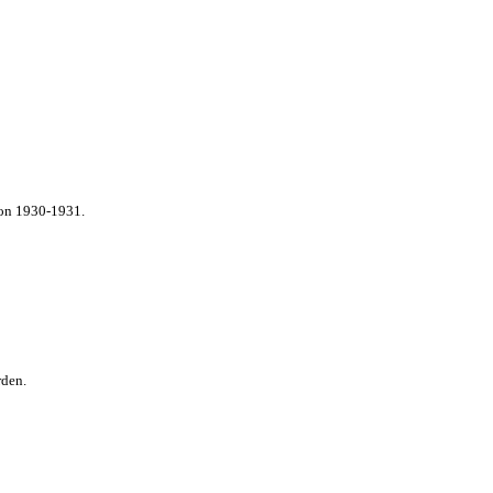
von 1930-1931.
rden.