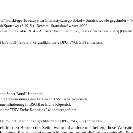
a“ Polskiego Towarzystwa Gimnastycznego Sokółw Stanisławowie gegründet – Ve
b Sportowy (S. K. S.) „Rewera“ Stanisławów von 1908;
w Galicji do roku 1914 – Autorzy: Piotr Chomicki, Leszek Śledziona 2015) (Quelle
EPS, PDF) und 3 Pixelgrafikformate (JPG, PNG, GIF) enthalten.
- und Sport-Bund“ Köpenick
z und Umbenennung des Vereins in TSV Eiche Köpenick
 Namensänderung in BSG Bau Eiche Köpenick
nsname "TSV Eiche Köpenick" wieder eingeführt
EPS, PDF) und 3 Pixelgrafikformate (JPG, PNG, GIF) enthalten.
ell für den Betrieb der Seite, während andere uns helfen, diese Websit
 beachten Sie, dass bei einer Ablehnung womöglich nicht mehr alle Funk