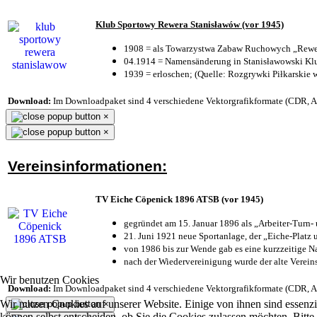
Klub Sportowy Rewera Stanisławów (vor 1945)
1908 = als Towarzystwa Zabaw Ruchowych „Rewer
04.1914 = Namensänderung in Stanisławowski Klu
1939 = erloschen; (Quelle: Rozgrywki Piłkarskie 
Download:
Im Downloadpaket sind 4 verschiedene Vektorgrafikformate (CDR, AI 
×
×
Vereinsinformationen:
TV Eiche Cöpenick 1896 ATSB (vor 1945)
gegründet am 15. Januar 1896 als „Arbeiter-Turn
21. Juni 1921 neue Sportanlage, der „Eiche-Plat
von 1986 bis zur Wende gab es eine kurzzeitige
nach der Wiedervereinigung wurde der alte Verei
Wir benutzen Cookies
Download:
Im Downloadpaket sind 4 verschiedene Vektorgrafikformate (CDR, AI 
Wir nutzen Cookies auf unserer Website. Einige von ihnen sind essenzi
×
können selbst entscheiden, ob Sie die Cookies zulassen möchten. Bitte