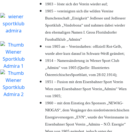
1903 – löste sich der Verein wieder auf;
1905 – vereinigten sich die wilden Vereine
Burschenschaft „Einigkeit“ Jedlesee und Jedleseer
Sportklub „Vindobona“ und nahmen dabei wieder
den ehemaligen Namen I. Gross Floridsdorfer
Fussballklub „Admira“
von 1905 an – Vereinsfarben: offiziell Rot-Gelb,
wurde aber kurz darauf in Schwarz-Weiß geändert;
1914 – Namensänderung in Wiener Sport Club
„Admira“ von 1905 (Quelle: Illustriertes
ÖsterreichischesSportblatt, vom 28.02.1914);
1951 – Fusion mit dem Eisenbahner Sport Verein
Wien zum Eisenbahner Sport Verein„Admira“ Wien
von 1905;
1960 – mit dem Einstieg des Sponsors „NEWAG-
NIOGAS“, dem Vorgänger des niederösterreichischen
Energieversorgers „EVN“, wurde der Vereinsname in
Eisenbahner Sport Verein „Admira – N.Ö. Energie“
Wien von 1905 geändert, jedoch unter der