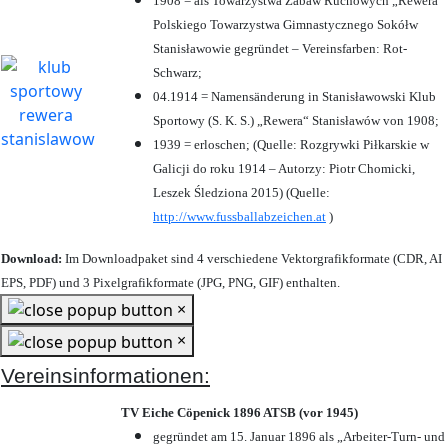
1908 = als Towarzystwa Zabaw Ruchowych „Rewera“
Polskiego Towarzystwa Gimnastycznego Sokółw
Stanisławowie gegründet – Vereinsfarben: Rot-
Schwarz;
04.1914 = Namensänderung in Stanisławowski Klub
Sportowy (S. K. S.) „Rewera“ Stanisławów von 1908;
1939 = erloschen; (Quelle: Rozgrywki Piłkarskie w
Galicji do roku 1914 – Autorzy: Piotr Chomicki,
Leszek Śledziona 2015) (Quelle:
http://www.fussballabzeichen.at
)
Download:
Im Downloadpaket sind 4 verschiedene Vektorgrafikformate (CDR, AI
EPS, PDF) und 3 Pixelgrafikformate (JPG, PNG, GIF) enthalten.
×
×
Vereinsinformationen:
TV Eiche Cöpenick 1896 ATSB (vor 1945)
gegründet am 15. Januar 1896 als „Arbeiter-Turn- und