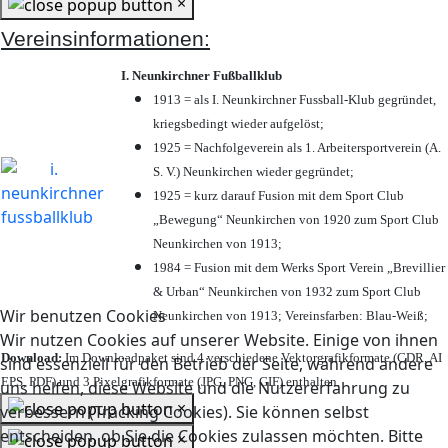
×
Vereinsinformationen:
I. Neunkirchner Fußballklub
1913 = als I. Neunkirchner Fussball-Klub gegründet,
kriegsbedingt wieder aufgelöst;
1925 = Nachfolgeverein als 1. Arbeitersportverein (A.
S. V.) Neunkirchen wieder gegründet;
1925 = kurz darauf Fusion mit dem Sport Club
„Bewegung“ Neunkirchen von 1920 zum Sport Club
Neunkirchen von 1913;
1984 = Fusion mit dem Werks Sport Verein „Brevillier
& Urban“ Neunkirchen von 1932 zum Sport Club
Wir benutzen Cookies
Neunkirchen von 1913; Vereinsfarben: Blau-Weiß;
Wir nutzen Cookies auf unserer Website. Einige von ihnen
Download:
Im Downloadpaket sind 4 verschiedene Vektorgrafikformate (CDR, AI
sind essenziell für den Betrieb der Seite, während andere
EPS, PDF) und 3 Pixelgrafikformate (JPG, PNG, GIF) enthalten.
uns helfen, diese Website und die Nutzererfahrung zu
×
verbessern (Tracking Cookies). Sie können selbst
entscheiden, ob Sie die Cookies zulassen möchten. Bitte
×