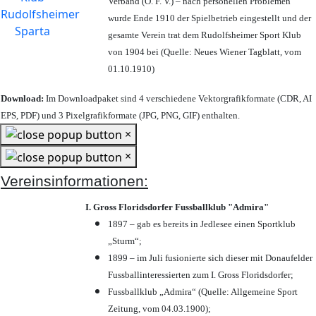
Verband (Ö. F. V.) – nach personellen Problemen
wurde Ende 1910 der Spielbetrieb eingestellt und der
gesamte Verein trat dem Rudolfsheimer Sport Klub
von 1904 bei (Quelle: Neues Wiener Tagblatt, vom
01.10.1910)
Download:
Im Downloadpaket sind 4 verschiedene Vektorgrafikformate (CDR, AI
EPS, PDF) und 3 Pixelgrafikformate (JPG, PNG, GIF) enthalten.
×
×
Vereinsinformationen:
I. Gross Floridsdorfer Fussballklub "Admira"
1897 – gab es bereits in Jedlesee einen Sportklub
„Sturm“;
1899 – im Juli fusionierte sich dieser mit Donaufelder
Fussballinteressierten zum I. Gross Floridsdorfer
;
Fussballklub „Admira“ (Quelle: Allgemeine Sport
Zeitung, vom 04.03.1900);