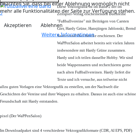
beachten Sie, dass bei einer Ablehnung womöglich nicht
Diese Vektorgrafik ist im Band 2 der im
mehr alle Funktionalitäten der Seite zur Verfügung stehen.
Zeitspiel-Verlag erscheinenden Buchreihe
"Fußballvereine" mit Beiträgen von Carsten
Akzeptieren
Ablehnen
Gier, Hardy Grüne, Hansjürgen Jablonski, Bernd
Weitere Informationen
Sautter und Olaf Wuttke erschienen. Der
WaPPenSalon arbeitet bereits seit vielen Jahren
insbesondere mit Hardy Grüne zusammen.
Hardy und ich teilen dasselbe Hobby. Wir sind
beide Wappennarren und recherchieren gerne
nach alten Fußballvereinen. Hardy liefert die
Texte und ich versuche, aus teilweise nicht
allzu guten Vorlagen eine Vektorgrafik zu erstellen, um der Nachwelt die
Geschichten der Vereine und ihrer Wappen zu erhalten. Daraus ist auch eine schöne
Freundschaft mit Hardy entstanden.
pixel (Der WaPPenSalon)
Im Downloadpaket sind 4 verschiedene Vektorgrafikformate (CDR, AI EPS, PDF)