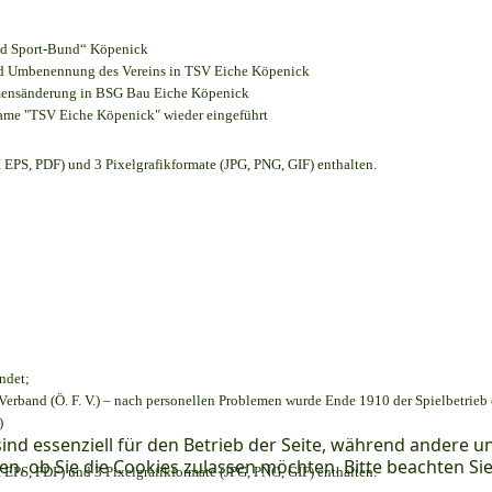
und Sport-Bund“ Köpenick
und Umbenennung des Vereins in TSV Eiche Köpenick
amensänderung in BSG Bau Eiche Köpenick
name "TSV Eiche Köpenick" wieder eingeführt
EPS, PDF) und 3 Pixelgrafikformate (JPG, PNG, GIF) enthalten.
ndet;
Verband (Ö. F. V.) – nach personellen Problemen wurde Ende 1910 der Spielbetrieb
)
ind essenziell für den Betrieb der Seite, während andere u
en, ob Sie die Cookies zulassen möchten. Bitte beachten Si
EPS, PDF) und 3 Pixelgrafikformate (JPG, PNG, GIF) enthalten.