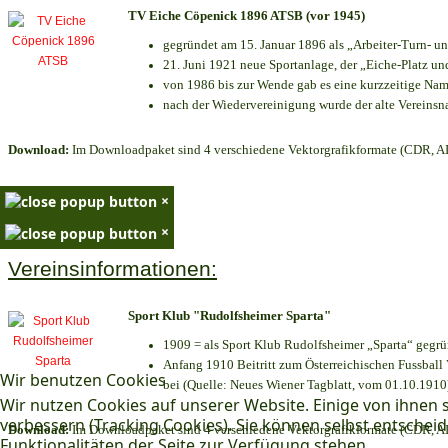
TV Eiche Cöpenick 1896 ATSB (vor 1945)
gegründet am 15. Januar 1896 als „Arbeiter-Turn- 
21. Juni 1921 neue Sportanlage, der „Eiche-Platz 
von 1986 bis zur Wende gab es eine kurzzeitige N
nach der Wiedervereinigung wurde der alte Vereins
Download:
Im Downloadpaket sind 4 verschiedene Vektorgrafikformate (CDR, AI 
×
×
Vereinsinformationen:
Sport Klub "Rudolfsheimer Sparta"
1909 = als Sport Klub Rudolfsheimer „Sparta“ gegrü
Anfang 1910 Beitritt zum Österreichischen Fussball 
Wir benutzen Cookies
bei (Quelle: Neues Wiener Tagblatt, vom 01.10.1910
Wir nutzen Cookies auf unserer Website. Einige von ihnen s
verbessern (Tracking Cookies). Sie können selbst entscheid
Download:
Im Downloadpaket sind 4 verschiedene Vektorgrafikformate (CDR, AI 
Funktionalitäten der Seite zur Verfügung stehen.