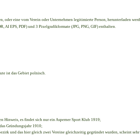
en,
oder eine vom Verein oder Unternehmen legitimierte Person,
herunterladen werd
, AI EPS, PDF) und 3 Pixelgrafikformate (JPG, PNG, GIF) enthalten.
te ist das Gebiet polnisch.
en Hinweis, es findet sich nur ein Asperner Sport Klub 1919
;
e das Gründungsjahr 1910
;
ezirk und das hier gleich zwei Vereine gleichzeitig gegründet wurden, scheint sehr 