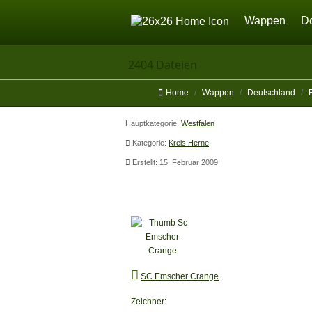
Home
Wappen
D
2404 Dateien
Home
Wappen
Deutschland
Hauptkategorie:
Westfalen
Kategorie:
Kreis Herne
Erstellt: 15. Februar 2009
SC Emscher Crange
SC Emscher Crange
Zeichner: