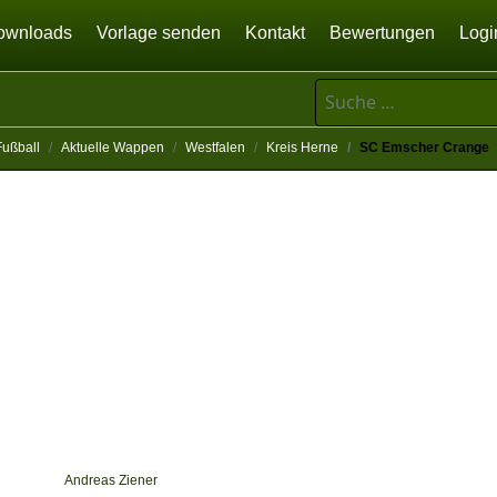
ownloads
Vorlage senden
Kontakt
Bewertungen
Logi
Suchen
Fußball
Aktuelle Wappen
Westfalen
Kreis Herne
SC Emscher Crange
Andreas Ziener