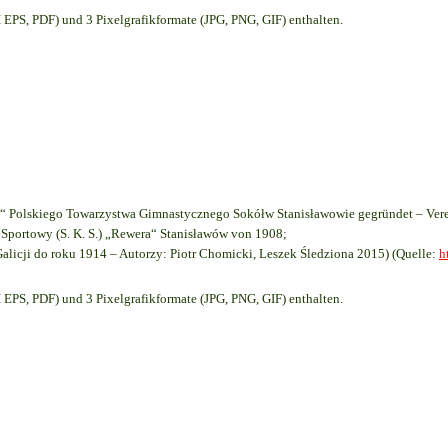
EPS, PDF) und 3 Pixelgrafikformate (JPG, PNG, GIF) enthalten.
 Polskiego Towarzystwa Gimnastycznego Sokółw Stanisławowie gegründet – Vere
Sportowy (S. K. S.) „Rewera“ Stanisławów von 1908;
Galicji do roku 1914 – Autorzy: Piotr Chomicki, Leszek Śledziona 2015) (Quelle:
h
EPS, PDF) und 3 Pixelgrafikformate (JPG, PNG, GIF) enthalten.