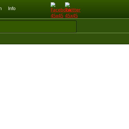
n
Info