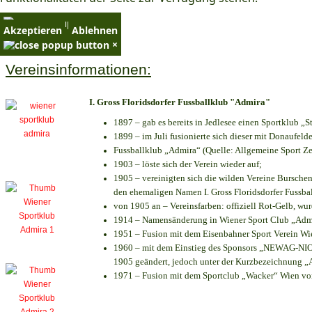
×
Akzeptieren
Ablehnen
×
Vereinsinformationen:
I. Gross Floridsdorfer Fussballklub "Admira"
1897 – gab es bereits in Jedlesee einen Sportklub „S
1899 – im Juli fusionierte sich dieser mit Donaufelde
Fussballklub „Admira“ (Quelle: Allgemeine Sport Z
1903 – löste sich der Verein wieder auf;
1905 – vereinigten sich die wilden Vereine Bursche
den ehemaligen Namen I. Gross Floridsdorfer Fussb
von 1905 an – Vereinsfarben: offiziell Rot-Gelb, wu
1914 – Namensänderung in Wiener Sport Club „Admira
1951 – Fusion mit dem Eisenbahner Sport Verein W
1960 – mit dem Einstieg des Sponsors „NEWAG-NIOGA
1905 geändert, jedoch unter der Kurzbezeichnung „
1971 – Fusion mit dem Sportclub „Wacker“ Wien v