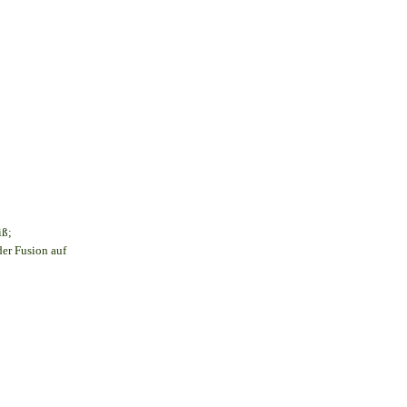
iß;
der Fusion auf