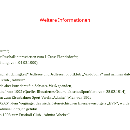
Weitere Informationen
turm“;
r Fussballinteressierten zum I. Gross Floridsdorfer
;
eitung, vom 04.03.1900);
nschaft „Einigkeit“ Jedlesee und Jedleseer Sportklub „Vindobona“ und nahmen dab
allklub „Admira“
rde aber kurz darauf in Schwarz-Weiß geändert;
“ von 1905 (Quelle: Illustriertes ÖsterreichischesSportblatt, vom 28.02.1914);
ien zum Eisenbahner Sport Verein„Admira“ Wien von 1905;
S“, dem Vorgänger des niederösterreichischen Energieversorgers „EVN“, wurde d
Admira-Energie“ geführt;
on 1908 zum Fussball Club „Admira-Wacker“