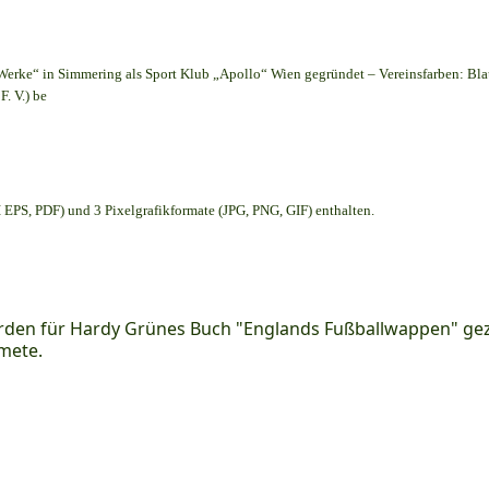
Werke“ in Simmering als Sport Klub „Apollo“ Wien gegründet – Vereinsfarben: Bl
. V.) be
EPS, PDF) und 3 Pixelgrafikformate (JPG, PNG, GIF) enthalten.
den für Hardy Grünes Buch "Englands Fußballwappen" geze
mete.