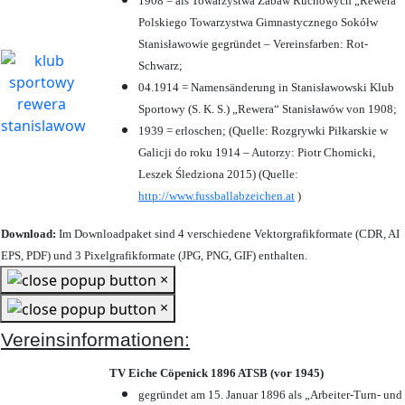
1908 = als Towarzystwa Zabaw Ruchowych „Rewera“
Polskiego Towarzystwa Gimnastycznego Sokółw
Stanisławowie gegründet – Vereinsfarben: Rot-
Schwarz;
04.1914 = Namensänderung in Stanisławowski Klub
Sportowy (S. K. S.) „Rewera“ Stanisławów von 1908;
1939 = erloschen; (Quelle: Rozgrywki Piłkarskie w
Galicji do roku 1914 – Autorzy: Piotr Chomicki,
Leszek Śledziona 2015) (Quelle:
http://www.fussballabzeichen.at
)
Download:
Im Downloadpaket sind 4 verschiedene Vektorgrafikformate (CDR, AI
EPS, PDF) und 3 Pixelgrafikformate (JPG, PNG, GIF) enthalten.
×
×
Vereinsinformationen:
TV Eiche Cöpenick 1896 ATSB (vor 1945)
gegründet am 15. Januar 1896 als „Arbeiter-Turn- und