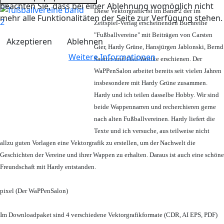
beachten Sie, dass bei einer Ablehnung womöglich nicht
Diese Vektorgrafik ist im Band 2 der im
mehr alle Funktionalitäten der Seite zur Verfügung stehen.
Zeitspiel-Verlag erscheinenden Buchreihe
"Fußballvereine" mit Beiträgen von Carsten
Akzeptieren
Ablehnen
Gier, Hardy Grüne, Hansjürgen Jablonski, Bernd
Weitere Informationen
Sautter und Olaf Wuttke erschienen. Der
WaPPenSalon arbeitet bereits seit vielen Jahren
insbesondere mit Hardy Grüne zusammen.
Hardy und ich teilen dasselbe Hobby. Wir sind
beide Wappennarren und recherchieren gerne
nach alten Fußballvereinen. Hardy liefert die
Texte und ich versuche, aus teilweise nicht
allzu guten Vorlagen eine Vektorgrafik zu erstellen, um der Nachwelt die
Geschichten der Vereine und ihrer Wappen zu erhalten. Daraus ist auch eine schöne
Freundschaft mit Hardy entstanden.
pixel (Der WaPPenSalon)
Im Downloadpaket sind 4 verschiedene Vektorgrafikformate (CDR, AI EPS, PDF)