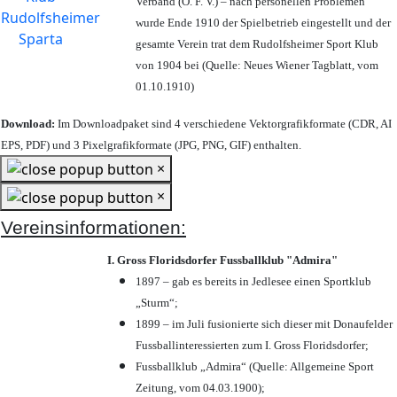
Verband (Ö. F. V.) – nach personellen Problemen
wurde Ende 1910 der Spielbetrieb eingestellt und der
gesamte Verein trat dem Rudolfsheimer Sport Klub
von 1904 bei (Quelle: Neues Wiener Tagblatt, vom
01.10.1910)
Download:
Im Downloadpaket sind 4 verschiedene Vektorgrafikformate (CDR, AI
EPS, PDF) und 3 Pixelgrafikformate (JPG, PNG, GIF) enthalten.
×
×
Vereinsinformationen:
I. Gross Floridsdorfer Fussballklub "Admira"
1897 – gab es bereits in Jedlesee einen Sportklub
„Sturm“;
1899 – im Juli fusionierte sich dieser mit Donaufelder
Fussballinteressierten zum I. Gross Floridsdorfer
;
Fussballklub „Admira“ (Quelle: Allgemeine Sport
Zeitung, vom 04.03.1900);