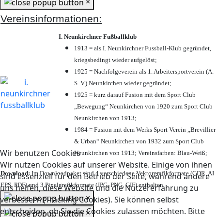
×
Vereinsinformationen:
I. Neunkirchner Fußballklub
1913 = als I. Neunkirchner Fussball-Klub gegründet,
kriegsbedingt wieder aufgelöst;
1925 = Nachfolgeverein als 1. Arbeitersportverein (A.
S. V.) Neunkirchen wieder gegründet;
1925 = kurz darauf Fusion mit dem Sport Club
„Bewegung“ Neunkirchen von 1920 zum Sport Club
Neunkirchen von 1913;
1984 = Fusion mit dem Werks Sport Verein „Brevillier
& Urban“ Neunkirchen von 1932 zum Sport Club
Wir benutzen Cookies
Neunkirchen von 1913; Vereinsfarben: Blau-Weiß;
Wir nutzen Cookies auf unserer Website. Einige von ihnen
Download:
Im Downloadpaket sind 4 verschiedene Vektorgrafikformate (CDR, AI
sind essenziell für den Betrieb der Seite, während andere
EPS, PDF) und 3 Pixelgrafikformate (JPG, PNG, GIF) enthalten.
uns helfen, diese Website und die Nutzererfahrung zu
×
verbessern (Tracking Cookies). Sie können selbst
entscheiden, ob Sie die Cookies zulassen möchten. Bitte
×