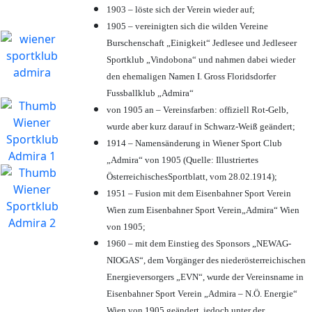
1903 – löste sich der Verein wieder auf;
1905 – vereinigten sich die wilden Vereine
Burschenschaft „Einigkeit“ Jedlesee und Jedleseer
Sportklub „Vindobona“ und nahmen dabei wieder
den ehemaligen Namen I. Gross Floridsdorfer
Fussballklub „Admira“
von 1905 an – Vereinsfarben: offiziell Rot-Gelb,
wurde aber kurz darauf in Schwarz-Weiß geändert;
1914 – Namensänderung in Wiener Sport Club
„Admira“ von 1905 (Quelle: Illustriertes
ÖsterreichischesSportblatt, vom 28.02.1914);
1951 – Fusion mit dem Eisenbahner Sport Verein
Wien zum Eisenbahner Sport Verein„Admira“ Wien
von 1905;
1960 – mit dem Einstieg des Sponsors „NEWAG-
NIOGAS“, dem Vorgänger des niederösterreichischen
Energieversorgers „EVN“, wurde der Vereinsname in
Eisenbahner Sport Verein „Admira – N.Ö. Energie“
Wien von 1905 geändert, jedoch unter der