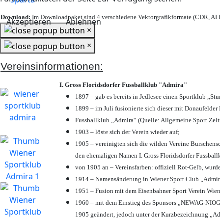
Download:
Im Downloadpaket sind 4 verschiedene Vektorgrafikformate (CDR, AI E
Akzeptieren
Ablehnen
×
×
Vereinsinformationen:
I. Gross Floridsdorfer Fussballklub "Admira"
1897 – gab es bereits in Jedlesee einen Sportklub „St
1899 – im Juli fusionierte sich dieser mit Donaufelder 
Fussballklub „Admira“ (Quelle: Allgemeine Sport Zei
1903 – löste sich der Verein wieder auf;
1905 – vereinigten sich die wilden Vereine Burschens
den ehemaligen Namen I. Gross Floridsdorfer Fussbal
von 1905 an – Vereinsfarben: offiziell Rot-Gelb, wurd
1914 – Namensänderung in Wiener Sport Club „Admira“ 
1951 – Fusion mit dem Eisenbahner Sport Verein Wie
1960 – mit dem Einstieg des Sponsors „NEWAG-NIOGAS
1905 geändert, jedoch unter der Kurzbezeichnung „Ad