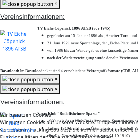
×
Vereinsinformationen:
TV Eiche Cöpenick 1896 ATSB (vor 1945)
gegründet am 15. Januar 1896 als „Arbeiter-Turn- un
21. Juni 1921 neue Sportanlage, der „Eiche-Platz u
von 1986 bis zur Wende gab es eine kurzzeitige Nam
nach der Wiedervereinigung wurde der alte Vereinsna
Download:
Im Downloadpaket sind 4 verschiedene Vektorgrafikformate (CDR, AI E
×
×
Vereinsinformationen:
Sport Klub "Rudolfsheimer Sparta"
Wir benutzen Cookies
1909 = als Sport Klub Rudolfsheimer „Sparta“ gegründ
Wir nutzen Cookies auf unserer Website. Einige von ihnen s
Anfang 1910 Beitritt zum Österreichischen Fussball Ve
verbessern (Tracking Cookies). Sie können selbst entscheid
(Quelle: Neues Wiener Tagblatt, vom 01.10.1910)
Funktionalitäten der Seite zur Verfügung stehen.