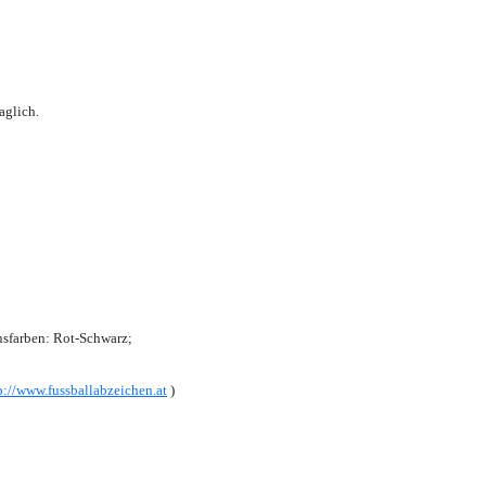
aglich.
sfarben: Rot-Schwarz;
p://www.fussballabzeichen.at
)