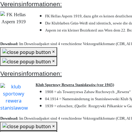
Vereinsinformationen:
FK Hellas Aspern 1919, dazu gibt es keinen deutlichen
Die Klubfarben Grün-Weiß sind identisch, sowie die 
Aspern ist ein kleiner Bezirksteil aus Wien dem 22. Be
Download:
Im Downloadpaket sind 4 verschiedene Vektorgrafikformate (CDR, AI E
×
×
Vereinsinformationen:
Klub Sportowy Rewera Stanisławów (vor 1945)
1908 = als Towarzystwa Zabaw Ruchowych „Rewera“ P
04.1914 = Namensänderung in Stanisławowski Klub Sp
1939 = erloschen; (Quelle: Rozgrywki Piłkarskie w Ga
Download:
Im Downloadpaket sind 4 verschiedene Vektorgrafikformate (CDR, AI E
×