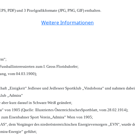
PS, PDF) und 3 Pixelgrafikformate (JPG, PNG, GIF) enthalten.
Weitere Informationen
urm“;
Fussballinteressierten zum I. Gross Floridsdorfer
;
tung, vom 04.03.1900);
chaft „Einigkeit“ Jedlesee und Jedleseer Sportklub „Vindobona“ und nahmen dabei
lklub „Admira“
e aber kurz darauf in Schwarz-Weiß geändert;
von 1905 (Quelle: Illustriertes ÖsterreichischesSportblatt, vom 28.02.1914);
n zum Eisenbahner Sport Verein„Admira“ Wien von 1905;
“, dem Vorgänger des niederösterreichischen Energieversorgers „EVN“, wurde de
mira-Energie“ geführt;