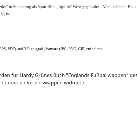
erke“ in Simmering als Sport Klub „Apollo“ Wien gegründet – Vereinsfarben: Blau
 V.) be
PS, PDF) und 3 Pixelgrafikformate (JPG, PNG, GIF) enthalten.
den für Hardy Grünes Buch "Englands Fußballwappen" geze
verbundenen Vereinswappen widmete.