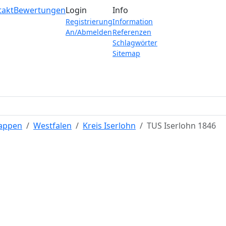
takt
Bewertungen
Login
Info
Registrierung
Information
An/Abmelden
Referenzen
Schlagwörter
Sitemap
Wappen
Westfalen
Kreis Iserlohn
TUS Iserlohn 1846
TUS Iserlohn 1846