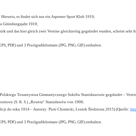
 Hinweis, es findet sich nur ein Asperner Sport Klub 1919
;
das Gründungsjahr 1910
;
zirk und das hier gleich zwei Vereine gleichzeitig gegründet wurden, scheint sehr fr
PS, PDF) und 3 Pixelgrafikformate (JPG, PNG, GIF) enthalten.
olskiego Towarzystwa Gimnastycznego Sokółw Stanisławowie gegründet – Verein
ortowy (S. K. S.) „Rewera“ Stanisławów von 1908;
licji do roku 1914 – Autorzy: Piotr Chomicki, Leszek Śledziona 2015) (Quelle:
htt
PS, PDF) und 3 Pixelgrafikformate (JPG, PNG, GIF) enthalten.