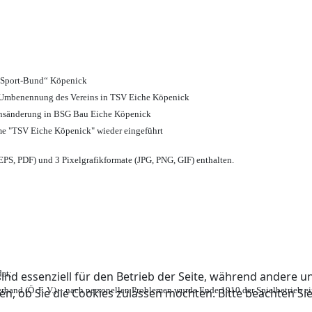
d Sport-Bund“ Köpenick
nd Umbenennung des Vereins in TSV Eiche Köpenick
ensänderung in BSG Bau Eiche Köpenick
me "TSV Eiche Köpenick" wieder eingeführt
PS, PDF) und 3 Pixelgrafikformate (JPG, PNG, GIF) enthalten.
et;
ind essenziell für den Betrieb der Seite, während andere u
rband (Ö. F. V.) – nach personellen Problemen wurde Ende 1910 der Spielbetrieb e
en, ob Sie die Cookies zulassen möchten. Bitte beachten Si