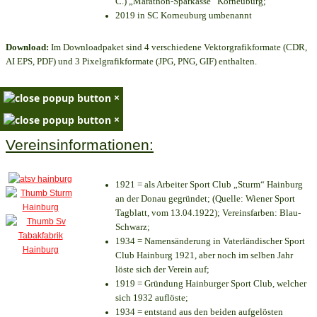
C.) „Marathon-Sparkasse“ Korneuburg;
2019 in SC Korneuburg umbenannt
Download:
Im Downloadpaket sind 4 verschiedene Vektorgrafikformate (CDR,
AI EPS, PDF) und 3 Pixelgrafikformate (JPG, PNG, GIF) enthalten.
×
×
Vereinsinformationen:
1921 = als Arbeiter Sport Club „Sturm“ Hainburg
an der Donau gegründet; (Quelle: Wiener Sport
Tagblatt, vom 13.04.1922); Vereinsfarben: Blau-
Schwarz;
1934 = Namensänderung in Vaterländischer Sport
Club Hainburg 1921, aber noch im selben Jahr
löste sich der Verein auf;
1919 = Gründung Hainburger Sport Club, welcher
sich 1932 auflöste;
1934 = entstand aus den beiden aufgelösten