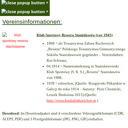
×
×
Vereinsinformationen:
Klub Sportowy Rewera Stanisławów (vor 1945)
1908 = als Towarzystwa Zabaw Ruchowych
„Rewera“ Polskiego Towarzystwa Gimnastycznego
Sokółw Stanisławowie gegründet – Vereinsfarben:
Rot-Schwarz;
04.1914 = Namensänderung in Stanisławowski
Klub Sportowy (S. K. S.) „Rewera“ Stanisławów
von 1908;
1939 = erloschen; (Quelle: Rozgrywki Piłkarskie w
Galicji do roku 1914 – Autorzy: Piotr Chomicki,
Leszek Śledziona 2015) (Quelle:
http://www.fussballabzeichen.at
)
Download:
Im Downloadpaket sind 4 verschiedene Vektorgrafikformate (CDR,
AI EPS, PDF) und 3 Pixelgrafikformate (JPG, PNG, GIF) enthalten.