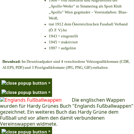
1908 – von Arbeitern und Angestellten der
„Apollo-Werke“ in Simmering als Sport Klub
„Apollo“ Wien gegründet – Vereinsfarben: Blau-
Weiß;
trat 1912 dem Österreichischen Fussball Verband
(Ö. F. V.) be
1943 = eingestellt
1945 = reaktiviert
1997 = aufgelöst
Download:
Im Downloadpaket sind 4 verschiedene Vektorgrafikformate (CDR,
AI EPS, PDF) und 3 Pixelgrafikformate (JPG, PNG, GIF) enthalten.
×
×
Die englischen Wappen
wurden für Hardy Grünes Buch "Englands Fußballwappen"
gezeichnet. Ein weiteres Buch das Hardy Grüne dem
Fußball und vor allem den damit verbundenen
Vereinswappen widmete.
×