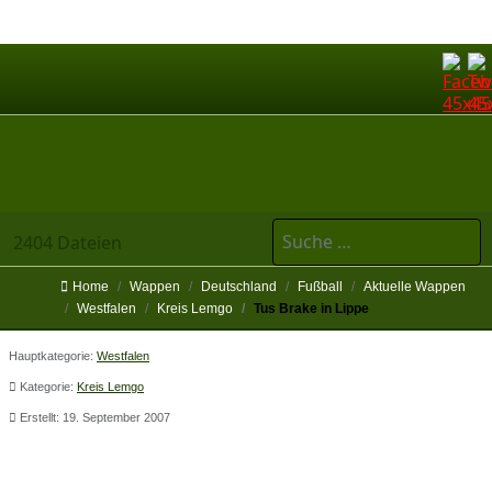
Suchen
2404 Dateien
Home
Wappen
Deutschland
Fußball
Aktuelle Wappen
Westfalen
Kreis Lemgo
Tus Brake in Lippe
Hauptkategorie:
Westfalen
Kategorie:
Kreis Lemgo
Erstellt: 19. September 2007
Tus Brake in Lippe