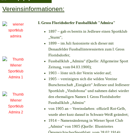
Vereinsinformationen:
I. Gross Floridsdorfer Fussballklub "Admira"
1897 – gab es bereits in Jedlesee einen Sportklub
„Sturm“;
1899 – im Juli fusionierte sich dieser mit
Donaufelder Fussballinteressierten zum I. Gross
Floridsdorfer
;
Fussballklub „Admira“ (Quelle: Allgemeine Sport
Zeitung, vom 04.03.1900);
1903 – löste sich der Verein wieder auf;
1905 – vereinigten sich die wilden Vereine
Burschenschaft „Einigkeit“ Jedlesee und Jedleseer
Sportklub „Vindobona“ und nahmen dabei wieder
den ehemaligen Namen I. Gross Floridsdorfer
Fussballklub „Admira“
von 1905 an – Vereinsfarben: offiziell Rot-Gelb,
wurde aber kurz darauf in Schwarz-Weiß geändert;
1914 – Namensänderung in Wiener Sport Club
„Admira“ von 1905 (Quelle: Illustriertes
ÖsterreichischesSportblatt, vom 28.02.1914);