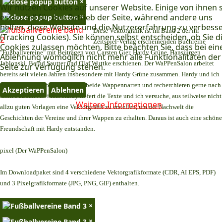
×
Wir nutzen Cookies auf unserer Website. Einige von ihnen 
×
essenziell für den Betrieb der Seite, während andere uns
helfen, diese Website und die Nutzererfahrung zu verbess
Diese Vektorgrafik ist im Band 2 der im
(Tracking Cookies). Sie können selbst entscheiden, ob Sie d
Zeitspiel-Verlag erscheinenden Buchreihe
Cookies zulassen möchten. Bitte beachten Sie, dass bei ein
"Fußballvereine" mit Beiträgen von Carsten Gier, Hardy Grüne, Hansjürgen
Ablehnung womöglich nicht mehr alle Funktionalitäten der
Jablonski, Bernd Sautter und Olaf Wuttke erschienen. Der WaPPenSalon arbeitet
Seite zur Verfügung stehen.
bereits seit vielen Jahren insbesondere mit Hardy Grüne zusammen. Hardy und ich
teilen dasselbe Hobby. Wir sind beide Wappennarren und recherchieren gerne nach
Akzeptieren
Ablehnen
alten Fußballvereinen. Hardy liefert die Texte und ich versuche, aus teilweise nicht
Weitere Informationen
allzu guten Vorlagen eine Vektorgrafik zu erstellen, um der Nachwelt die
Geschichten der Vereine und ihrer Wappen zu erhalten. Daraus ist auch eine schöne
Freundschaft mit Hardy entstanden.
pixel (Der WaPPenSalon)
Im Downloadpaket sind 4 verschiedene Vektorgrafikformate (CDR, AI EPS, PDF)
und 3 Pixelgrafikformate (JPG, PNG, GIF) enthalten.
×
×