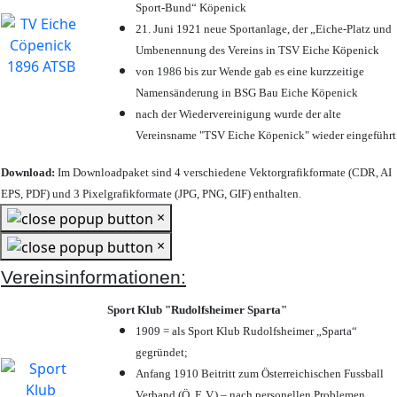
Sport-Bund“ Köpenick
21. Juni 1921 neue Sportanlage, der „Eiche-Platz und
Umbenennung des Vereins in TSV Eiche Köpenick
von 1986 bis zur Wende gab es eine kurzzeitige
Namensänderung in BSG Bau Eiche Köpenick
nach der Wiedervereinigung wurde der alte
Vereinsname "TSV Eiche Köpenick" wieder eingeführt
Download:
Im Downloadpaket sind 4 verschiedene Vektorgrafikformate (CDR, AI
EPS, PDF) und 3 Pixelgrafikformate (JPG, PNG, GIF) enthalten.
×
×
Vereinsinformationen:
Sport Klub "Rudolfsheimer Sparta"
1909 = als Sport Klub Rudolfsheimer „Sparta“
gegründet;
Anfang 1910 Beitritt zum Österreichischen Fussball
Verband (Ö. F. V.) – nach personellen Problemen