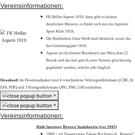
Vereinsinformationen:
FK Hellas Aspern 1919, dazu gibt es keinen
deutlichen Hinweis, es findet sich nur ein Asperner
Sport Klub 1919
;
Die Klubfarben Grün-Weiß sind identisch, sowie die
das Gründungsjahr 1910
;
Aspern ist ein kleiner Bezirksteil aus Wien dem 22.
Bezirk und das hier gleich zwei Vereine gleichzeitig
gegründet wurden, scheint sehr fraglich.
Download:
Im Downloadpaket sind 4 verschiedene Vektorgrafikformate (CDR, AI
EPS, PDF) und 3 Pixelgrafikformate (JPG, PNG, GIF) enthalten.
×
×
Vereinsinformationen:
Klub Sportowy Rewera Stanisławów (vor 1945)
1908 = als Towarzystwa Zabaw Ruchowych „Rewera“