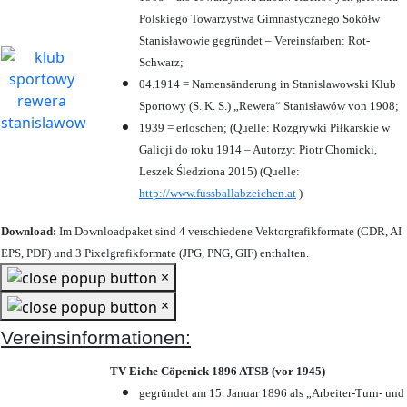
Polskiego Towarzystwa Gimnastycznego Sokółw
Stanisławowie gegründet – Vereinsfarben: Rot-
Schwarz;
04.1914 = Namensänderung in Stanisławowski Klub
Sportowy (S. K. S.) „Rewera“ Stanisławów von 1908;
1939 = erloschen; (Quelle: Rozgrywki Piłkarskie w
Galicji do roku 1914 – Autorzy: Piotr Chomicki,
Leszek Śledziona 2015) (Quelle:
http://www.fussballabzeichen.at
)
Download:
Im Downloadpaket sind 4 verschiedene Vektorgrafikformate (CDR, AI
EPS, PDF) und 3 Pixelgrafikformate (JPG, PNG, GIF) enthalten.
×
×
Vereinsinformationen:
TV Eiche Cöpenick 1896 ATSB (vor 1945)
gegründet am 15. Januar 1896 als „Arbeiter-Turn- und