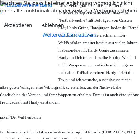
beachten Sie, dass bei einer Ablehnung womöglich nicht
Diese Vektorgrafik ist im Band 2 der im
mehr alle Funktionalitäten der Seite zur Verfügung stehen.
Zeitspiel-Verlag erscheinenden Buchreihe
"Fußballvereine" mit Beiträgen von Carsten
Akzeptieren
Ablehnen
Gier, Hardy Grüne, Hansjürgen Jablonski, Bernd
Weitere Informationen
Sautter und Olaf Wuttke erschienen. Der
WaPPenSalon arbeitet bereits seit vielen Jahren
insbesondere mit Hardy Grüne zusammen.
Hardy und ich teilen dasselbe Hobby. Wir sind
beide Wappennarren und recherchieren gerne
nach alten Fußballvereinen. Hardy liefert die
Texte und ich versuche, aus teilweise nicht
allzu guten Vorlagen eine Vektorgrafik zu erstellen, um der Nachwelt die
Geschichten der Vereine und ihrer Wappen zu erhalten. Daraus ist auch eine schöne
Freundschaft mit Hardy entstanden.
pixel (Der WaPPenSalon)
Im Downloadpaket sind 4 verschiedene Vektorgrafikformate (CDR, AI EPS, PDF)