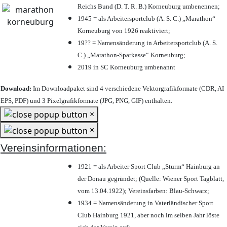
Reichs Bund (D. T. R. B.) Korneuburg umbenennen;
1945 = als Arbeitersportclub (A. S. C.) „Marathon“
Korneuburg von 1926 reaktiviert;
19?? = Namensänderung in Arbeitersportclub (A. S.
C.) „Marathon-Sparkasse“ Korneuburg;
2019 in SC Korneuburg umbenannt
Download:
Im Downloadpaket sind 4 verschiedene Vektorgrafikformate (CDR, AI
EPS, PDF) und 3 Pixelgrafikformate (JPG, PNG, GIF) enthalten.
×
×
Vereinsinformationen:
1921 = als Arbeiter Sport Club „Sturm“ Hainburg an
der Donau gegründet; (Quelle: Wiener Sport Tagblatt,
vom 13.04.1922); Vereinsfarben: Blau-Schwarz;
1934 = Namensänderung in Vaterländischer Sport
Club Hainburg 1921, aber noch im selben Jahr löste