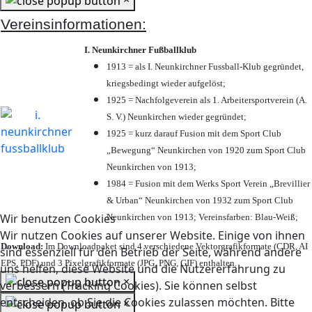
Vereinsinformationen:
I. Neunkirchner Fußballklub
1913 = als I. Neunkirchner Fussball-Klub gegründet,
kriegsbedingt wieder aufgelöst;
1925 = Nachfolgeverein als 1. Arbeitersportverein (A.
S. V.) Neunkirchen wieder gegründet;
1925 = kurz darauf Fusion mit dem Sport Club
„Bewegung“ Neunkirchen von 1920 zum Sport Club
Neunkirchen von 1913;
1984 = Fusion mit dem Werks Sport Verein „Brevillier
& Urban“ Neunkirchen von 1932 zum Sport Club
Wir benutzen Cookies
Neunkirchen von 1913; Vereinsfarben: Blau-Weiß;
Wir nutzen Cookies auf unserer Website. Einige von ihnen
Download:
Im Downloadpaket sind 4 verschiedene Vektorgrafikformate (CDR, AI
sind essenziell für den Betrieb der Seite, während andere
EPS, PDF) und 3 Pixelgrafikformate (JPG, PNG, GIF) enthalten.
uns helfen, diese Website und die Nutzererfahrung zu
×
verbessern (Tracking Cookies). Sie können selbst
entscheiden, ob Sie die Cookies zulassen möchten. Bitte
×