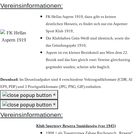
Vereinsinformationen:
FK Hellas Aspern 1919, dazu gibt es keinen
deutlichen Hinweis, es findet sich nur ein Asperner
Sport Klub 1919
;
Die Klubfarben Grün-Weiß sind identisch, sowie die
das Gründungsjahr 1910
;
Aspern ist ein kleiner Bezirksteil aus Wien dem 22.
Bezirk und das hier gleich zwei Vereine gleichzeitig
gegründet wurden, scheint sehr fraglich.
Download:
Im Downloadpaket sind 4 verschiedene Vektorgrafikformate (CDR, AI
EPS, PDF) und 3 Pixelgrafikformate (JPG, PNG, GIF) enthalten.
×
×
Vereinsinformationen:
Klub Sportowy Rewera Stanisławów (vor 1945)
1908 = als Towarzystwa Zabaw Ruchowych „Rewera“