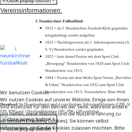
Vereinsinformationen:
I. Neunkirchner Fußballklub
1913 = als I. Neunkirchner Fussball-Klub gegründet,
kriegsbedingt wieder aufgelöst;
1925 = Nachfolgeverein als 1. Arbeitersportverein (A.
S. V.) Neunkirchen wieder gegründet;
1925 = kurz darauf Fusion mit dem Sport Club
„Bewegung“ Neunkirchen von 1920 zum Sport Club
Neunkirchen von 1913;
1984 = Fusion mit dem Werks Sport Verein „Brevillier
& Urban“ Neunkirchen von 1932 zum Sport Club
Wir benutzen Cookies
Neunkirchen von 1913; Vereinsfarben: Blau-Weiß;
Wir nutzen Cookies auf unserer Website. Einige von ihnen
Download:
Im Downloadpaket sind 4 verschiedene Vektorgrafikformate (CDR, AI
sind essenziell für den Betrieb der Seite, während andere
EPS, PDF) und 3 Pixelgrafikformate (JPG, PNG, GIF) enthalten.
uns helfen, diese Website und die Nutzererfahrung zu
×
verbessern (Tracking Cookies). Sie können selbst
entscheiden, ob Sie die Cookies zulassen möchten. Bitte
×