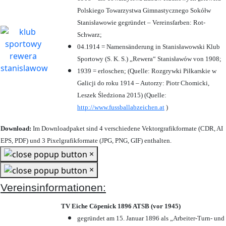
Polskiego Towarzystwa Gimnastycznego Sokółw
Stanisławowie gegründet – Vereinsfarben: Rot-
Schwarz;
04.1914 = Namensänderung in Stanisławowski Klub
Sportowy (S. K. S.) „Rewera“ Stanisławów von 1908;
1939 = erloschen; (Quelle: Rozgrywki Piłkarskie w
Galicji do roku 1914 – Autorzy: Piotr Chomicki,
Leszek Śledziona 2015) (Quelle:
http://www.fussballabzeichen.at
)
Download:
Im Downloadpaket sind 4 verschiedene Vektorgrafikformate (CDR, AI
EPS, PDF) und 3 Pixelgrafikformate (JPG, PNG, GIF) enthalten.
×
×
Vereinsinformationen:
TV Eiche Cöpenick 1896 ATSB (vor 1945)
gegründet am 15. Januar 1896 als „Arbeiter-Turn- und