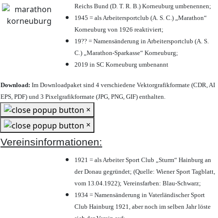
Reichs Bund (D. T. R. B.) Korneuburg umbenennen;
1945 = als Arbeitersportclub (A. S. C.) „Marathon“
Korneuburg von 1926 reaktiviert;
19?? = Namensänderung in Arbeitersportclub (A. S.
C.) „Marathon-Sparkasse“ Korneuburg;
2019 in SC Korneuburg umbenannt
Download:
Im Downloadpaket sind 4 verschiedene Vektorgrafikformate (CDR, AI
EPS, PDF) und 3 Pixelgrafikformate (JPG, PNG, GIF) enthalten.
×
×
Vereinsinformationen:
1921 = als Arbeiter Sport Club „Sturm“ Hainburg an
der Donau gegründet; (Quelle: Wiener Sport Tagblatt,
vom 13.04.1922); Vereinsfarben: Blau-Schwarz;
1934 = Namensänderung in Vaterländischer Sport
Club Hainburg 1921, aber noch im selben Jahr löste