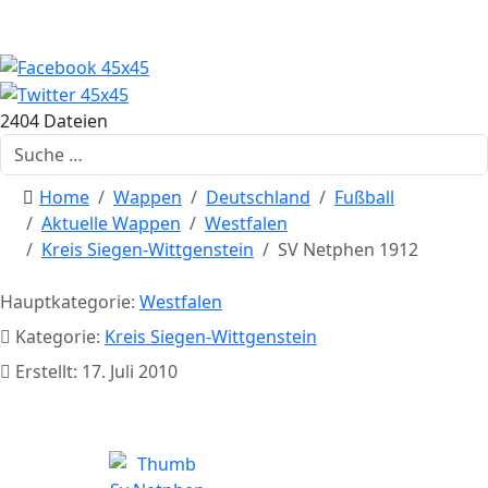
2404 Dateien
Suchen
Home
Wappen
Deutschland
Fußball
Aktuelle Wappen
Westfalen
Kreis Siegen-Wittgenstein
SV Netphen 1912
Hauptkategorie:
Westfalen
Kategorie:
Kreis Siegen-Wittgenstein
Erstellt: 17. Juli 2010
SV Netphen 1912