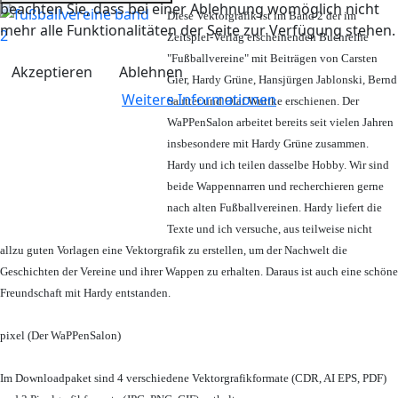
beachten Sie, dass bei einer Ablehnung womöglich nicht
Diese Vektorgrafik ist im Band 2 der im
mehr alle Funktionalitäten der Seite zur Verfügung stehen.
Zeitspiel-Verlag erscheinenden Buchreihe
"Fußballvereine" mit Beiträgen von Carsten
Akzeptieren
Ablehnen
Gier, Hardy Grüne, Hansjürgen Jablonski, Bernd
Weitere Informationen
Sautter und Olaf Wuttke erschienen. Der
WaPPenSalon arbeitet bereits seit vielen Jahren
insbesondere mit Hardy Grüne zusammen.
Hardy und ich teilen dasselbe Hobby. Wir sind
beide Wappennarren und recherchieren gerne
nach alten Fußballvereinen. Hardy liefert die
Texte und ich versuche, aus teilweise nicht
allzu guten Vorlagen eine Vektorgrafik zu erstellen, um der Nachwelt die
Geschichten der Vereine und ihrer Wappen zu erhalten. Daraus ist auch eine schöne
Freundschaft mit Hardy entstanden.
pixel (Der WaPPenSalon)
Im Downloadpaket sind 4 verschiedene Vektorgrafikformate (CDR, AI EPS, PDF)