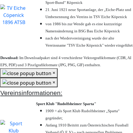
Sport-Bund“ Köpenick
21. Juni 1921 neue Sportanlage, der „Eiche-Platz und
Umbenennung des Vereins in TSV Eiche Köpenick
von 1986 bis zur Wende gab es eine kurzzeitige
Namensänderung in BSG Bau Eiche Köpenick
nach der Wiedervereinigung wurde der alte
Vereinsname "TSV Eiche Köpenick" wieder eingeführt
Download:
Im Downloadpaket sind 4 verschiedene Vektorgrafikformate (CDR, AI
EPS, PDF) und 3 Pixelgrafikformate (JPG, PNG, GIF) enthalten.
×
×
Vereinsinformationen:
Sport Klub "Rudolfsheimer Sparta"
1909 = als Sport Klub Rudolfsheimer „Sparta“
gegründet;
Anfang 1910 Beitritt zum Österreichischen Fussball
Verband (Ö. F. V.) – nach personellen Problemen