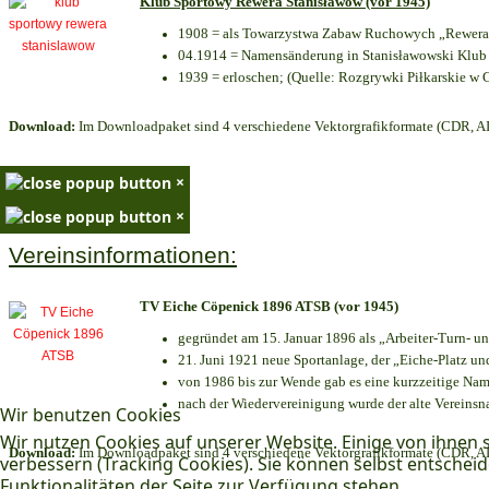
Klub Sportowy Rewera Stanisławów (vor 1945)
1908 = als Towarzystwa Zabaw Ruchowych „Rewera“
04.1914 = Namensänderung in Stanisławowski Klub 
1939 = erloschen; (Quelle: Rozgrywki Piłkarskie w 
Download:
Im Downloadpaket sind 4 verschiedene Vektorgrafikformate (CDR, AI 
×
×
Vereinsinformationen:
TV Eiche Cöpenick 1896 ATSB (vor 1945)
gegründet am 15. Januar 1896 als „Arbeiter-Turn- 
21. Juni 1921 neue Sportanlage, der „Eiche-Platz 
von 1986 bis zur Wende gab es eine kurzzeitige N
nach der Wiedervereinigung wurde der alte Vereins
Wir benutzen Cookies
Wir nutzen Cookies auf unserer Website. Einige von ihnen s
Download:
Im Downloadpaket sind 4 verschiedene Vektorgrafikformate (CDR, AI 
verbessern (Tracking Cookies). Sie können selbst entscheid
Funktionalitäten der Seite zur Verfügung stehen.