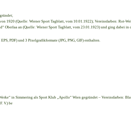
egründet;
on 1920 (Quelle: Wiener Sport Tagblatt, vom 10.01.1922); Vereinsfarben: Rot-We
d“ Oberlaa an (Quelle: Wiener Sport Tagblatt, vom 23.01.1923) und ging dabei in 
EPS, PDF) und 3 Pixelgrafikformate (JPG, PNG, GIF) enthalten.
Werke“ in Simmering als Sport Klub „Apollo“ Wien gegründet – Vereinsfarben: Bl
. V.) be