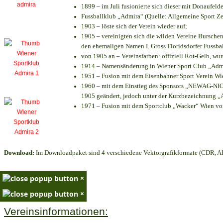
1899 – im Juli fusionierte sich dieser mit Donaufelde
Fussballklub „Admira“ (Quelle: Allgemeine Sport Z
1903 – löste sich der Verein wieder auf;
1905 – vereinigten sich die wilden Vereine Bursche
den ehemaligen Namen I. Gross Floridsdorfer Fussb
von 1905 an – Vereinsfarben: offiziell Rot-Gelb, wu
1914 – Namensänderung in Wiener Sport Club „Admira
1951 – Fusion mit dem Eisenbahner Sport Verein W
1960 – mit dem Einstieg des Sponsors „NEWAG-NIOGA
1905 geändert, jedoch unter der Kurzbezeichnung „
1971 – Fusion mit dem Sportclub „Wacker“ Wien v
Download:
Im Downloadpaket sind 4 verschiedene Vektorgrafikformate (CDR, AI 
×
×
Vereinsinformationen: