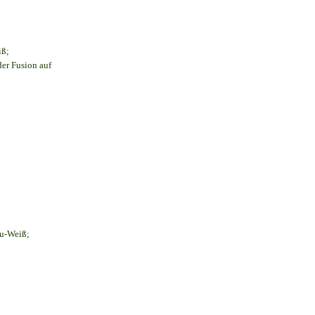
iß;
der Fusion auf
au-Weiß;