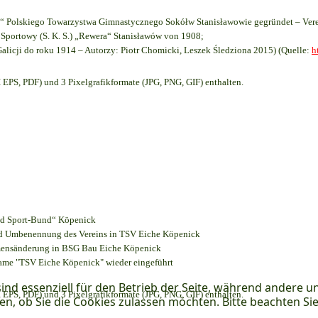
 Polskiego Towarzystwa Gimnastycznego Sokółw Stanisławowie gegründet – Vere
Sportowy (S. K. S.) „Rewera“ Stanisławów von 1908;
Galicji do roku 1914 – Autorzy: Piotr Chomicki, Leszek Śledziona 2015) (Quelle:
h
EPS, PDF) und 3 Pixelgrafikformate (JPG, PNG, GIF) enthalten.
und Sport-Bund“ Köpenick
und Umbenennung des Vereins in TSV Eiche Köpenick
amensänderung in BSG Bau Eiche Köpenick
name "TSV Eiche Köpenick" wieder eingeführt
ind essenziell für den Betrieb der Seite, während andere u
EPS, PDF) und 3 Pixelgrafikformate (JPG, PNG, GIF) enthalten.
en, ob Sie die Cookies zulassen möchten. Bitte beachten Si