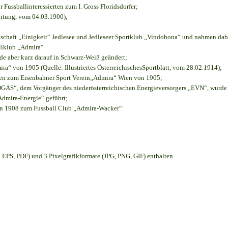
r Fussballinteressierten zum I. Gross Floridsdorfer
;
eitung, vom 04.03.1900);
nschaft „Einigkeit“ Jedlesee und Jedleseer Sportklub „Vindobona“ und nahmen dab
allklub „Admira“
rde aber kurz darauf in Schwarz-Weiß geändert;
“ von 1905 (Quelle: Illustriertes ÖsterreichischesSportblatt, vom 28.02.1914);
ien zum Eisenbahner Sport Verein„Admira“ Wien von 1905;
S“, dem Vorgänger des niederösterreichischen Energieversorgers „EVN“, wurde d
Admira-Energie“ geführt;
on 1908 zum Fussball Club „Admira-Wacker“
EPS, PDF) und 3 Pixelgrafikformate (JPG, PNG, GIF) enthalten.