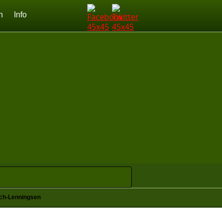
n
Info
ich-Lenningsen