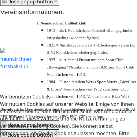
×
Vereinsinformationen:
I. Neunkirchner Fußballklub
1913 = als I. Neunkirchner Fussball-Klub gegründet,
kriegsbedingt wieder aufgelöst;
1925 = Nachfolgeverein als 1. Arbeitersportverein (A.
S. V.) Neunkirchen wieder gegründet;
1925 = kurz darauf Fusion mit dem Sport Club
„Bewegung“ Neunkirchen von 1920 zum Sport Club
Neunkirchen von 1913;
1984 = Fusion mit dem Werks Sport Verein „Brevillier
& Urban“ Neunkirchen von 1932 zum Sport Club
Wir benutzen Cookies
Neunkirchen von 1913; Vereinsfarben: Blau-Weiß;
Wir nutzen Cookies auf unserer Website. Einige von ihnen
Download:
Im Downloadpaket sind 4 verschiedene Vektorgrafikformate (CDR, AI
sind essenziell für den Betrieb der Seite, während andere
EPS, PDF) und 3 Pixelgrafikformate (JPG, PNG, GIF) enthalten.
uns helfen, diese Website und die Nutzererfahrung zu
×
verbessern (Tracking Cookies). Sie können selbst
entscheiden, ob Sie die Cookies zulassen möchten. Bitte
×