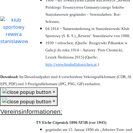
1908 = als Towarzystwa Zabaw Ruchowych „Rewera“
Polskiego Towarzystwa Gimnastycznego Sokółw
Stanisławowie gegründet – Vereinsfarben: Rot-
Schwarz;
04.1914 = Namensänderung in Stanisławowski Klub
Sportowy (S. K. S.) „Rewera“ Stanisławów von 1908;
1939 = erloschen; (Quelle: Rozgrywki Piłkarskie w
Galicji do roku 1914 – Autorzy: Piotr Chomicki,
Leszek Śledziona 2015) (Quelle:
http://www.fussballabzeichen.at
)
Download:
Im Downloadpaket sind 4 verschiedene Vektorgrafikformate (CDR, AI
EPS, PDF) und 3 Pixelgrafikformate (JPG, PNG, GIF) enthalten.
×
×
Vereinsinformationen:
TV Eiche Cöpenick 1896 ATSB (vor 1945)
gegründet am 15. Januar 1896 als „Arbeiter-Turn- und