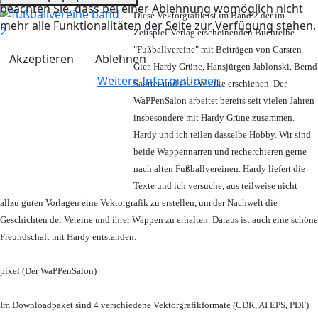
beachten Sie, dass bei einer Ablehnung womöglich nicht
Diese Vektorgrafik ist im Band 2 der im
mehr alle Funktionalitäten der Seite zur Verfügung stehen.
Zeitspiel-Verlag erscheinenden Buchreihe
"Fußballvereine" mit Beiträgen von Carsten
Akzeptieren
Ablehnen
Gier, Hardy Grüne, Hansjürgen Jablonski, Bernd
Weitere Informationen
Sautter und Olaf Wuttke erschienen. Der
WaPPenSalon arbeitet bereits seit vielen Jahren
insbesondere mit Hardy Grüne zusammen.
Hardy und ich teilen dasselbe Hobby. Wir sind
beide Wappennarren und recherchieren gerne
nach alten Fußballvereinen. Hardy liefert die
Texte und ich versuche, aus teilweise nicht
allzu guten Vorlagen eine Vektorgrafik zu erstellen, um der Nachwelt die
Geschichten der Vereine und ihrer Wappen zu erhalten. Daraus ist auch eine schöne
Freundschaft mit Hardy entstanden.
pixel (Der WaPPenSalon)
Im Downloadpaket sind 4 verschiedene Vektorgrafikformate (CDR, AI EPS, PDF)