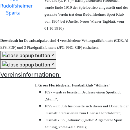
Verband (Ö. F. V.) – nach personellen Problemen
wurde Ende 1910 der Spielbetrieb eingestellt und der
gesamte Verein trat dem Rudolfsheimer Sport Klub
von 1904 bei (Quelle: Neues Wiener Tagblatt, vom
01.10.1910)
Download:
Im Downloadpaket sind 4 verschiedene Vektorgrafikformate (CDR, AI
EPS, PDF) und 3 Pixelgrafikformate (JPG, PNG, GIF) enthalten.
×
×
Vereinsinformationen:
I. Gross Floridsdorfer Fussballklub "Admira"
1897 – gab es bereits in Jedlesee einen Sportklub
„Sturm“;
1899 – im Juli fusionierte sich dieser mit Donaufelder
Fussballinteressierten zum I. Gross Floridsdorfer
;
Fussballklub „Admira“ (Quelle: Allgemeine Sport
Zeitung, vom 04.03.1900);