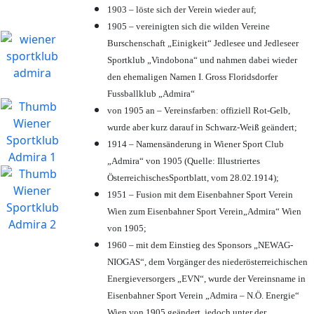
1903 – löste sich der Verein wieder auf;
1905 – vereinigten sich die wilden Vereine
Burschenschaft „Einigkeit“ Jedlesee und Jedleseer
Sportklub „Vindobona“ und nahmen dabei wieder
den ehemaligen Namen I. Gross Floridsdorfer
Fussballklub „Admira“
von 1905 an – Vereinsfarben: offiziell Rot-Gelb,
wurde aber kurz darauf in Schwarz-Weiß geändert;
1914 – Namensänderung in Wiener Sport Club
„Admira“ von 1905 (Quelle: Illustriertes
ÖsterreichischesSportblatt, vom 28.02.1914);
1951 – Fusion mit dem Eisenbahner Sport Verein
Wien zum Eisenbahner Sport Verein„Admira“ Wien
von 1905;
1960 – mit dem Einstieg des Sponsors „NEWAG-
NIOGAS“, dem Vorgänger des niederösterreichischen
Energieversorgers „EVN“, wurde der Vereinsname in
Eisenbahner Sport Verein „Admira – N.Ö. Energie“
Wien von 1905 geändert, jedoch unter der