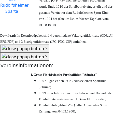
Verband (Ö. F. V.) – nach personellen Problemen
wurde Ende 1910 der Spielbetrieb eingestellt und der
gesamte Verein trat dem Rudolfsheimer Sport Klub
von 1904 bei (Quelle: Neues Wiener Tagblatt, vom
01.10.1910)
Download:
Im Downloadpaket sind 4 verschiedene Vektorgrafikformate (CDR, AI
EPS, PDF) und 3 Pixelgrafikformate (JPG, PNG, GIF) enthalten.
×
×
Vereinsinformationen:
I. Gross Floridsdorfer Fussballklub "Admira"
1897 – gab es bereits in Jedlesee einen Sportklub
„Sturm“;
1899 – im Juli fusionierte sich dieser mit Donaufelder
Fussballinteressierten zum I. Gross Floridsdorfer
;
Fussballklub „Admira“ (Quelle: Allgemeine Sport
Zeitung, vom 04.03.1900);