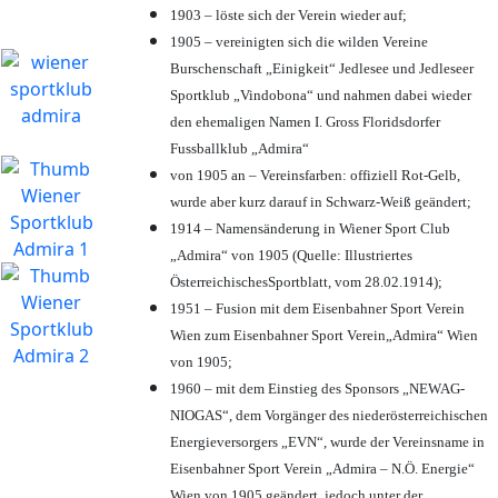
1903 – löste sich der Verein wieder auf;
1905 – vereinigten sich die wilden Vereine
Burschenschaft „Einigkeit“ Jedlesee und Jedleseer
Sportklub „Vindobona“ und nahmen dabei wieder
den ehemaligen Namen I. Gross Floridsdorfer
Fussballklub „Admira“
von 1905 an – Vereinsfarben: offiziell Rot-Gelb,
wurde aber kurz darauf in Schwarz-Weiß geändert;
1914 – Namensänderung in Wiener Sport Club
„Admira“ von 1905 (Quelle: Illustriertes
ÖsterreichischesSportblatt, vom 28.02.1914);
1951 – Fusion mit dem Eisenbahner Sport Verein
Wien zum Eisenbahner Sport Verein„Admira“ Wien
von 1905;
1960 – mit dem Einstieg des Sponsors „NEWAG-
NIOGAS“, dem Vorgänger des niederösterreichischen
Energieversorgers „EVN“, wurde der Vereinsname in
Eisenbahner Sport Verein „Admira – N.Ö. Energie“
Wien von 1905 geändert, jedoch unter der