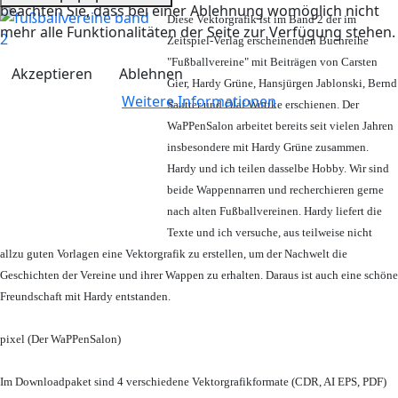
beachten Sie, dass bei einer Ablehnung womöglich nicht
Diese Vektorgrafik ist im Band 2 der im
mehr alle Funktionalitäten der Seite zur Verfügung stehen.
Zeitspiel-Verlag erscheinenden Buchreihe
"Fußballvereine" mit Beiträgen von Carsten
Akzeptieren
Ablehnen
Gier, Hardy Grüne, Hansjürgen Jablonski, Bernd
Weitere Informationen
Sautter und Olaf Wuttke erschienen. Der
WaPPenSalon arbeitet bereits seit vielen Jahren
insbesondere mit Hardy Grüne zusammen.
Hardy und ich teilen dasselbe Hobby. Wir sind
beide Wappennarren und recherchieren gerne
nach alten Fußballvereinen. Hardy liefert die
Texte und ich versuche, aus teilweise nicht
allzu guten Vorlagen eine Vektorgrafik zu erstellen, um der Nachwelt die
Geschichten der Vereine und ihrer Wappen zu erhalten. Daraus ist auch eine schöne
Freundschaft mit Hardy entstanden.
pixel (Der WaPPenSalon)
Im Downloadpaket sind 4 verschiedene Vektorgrafikformate (CDR, AI EPS, PDF)