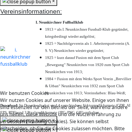
×
Vereinsinformationen:
I. Neunkirchner Fußballklub
1913 = als I. Neunkirchner Fussball-Klub gegründet,
kriegsbedingt wieder aufgelöst;
1925 = Nachfolgeverein als 1. Arbeitersportverein (A.
S. V.) Neunkirchen wieder gegründet;
1925 = kurz darauf Fusion mit dem Sport Club
„Bewegung“ Neunkirchen von 1920 zum Sport Club
Neunkirchen von 1913;
1984 = Fusion mit dem Werks Sport Verein „Brevillier
& Urban“ Neunkirchen von 1932 zum Sport Club
Wir benutzen Cookies
Neunkirchen von 1913; Vereinsfarben: Blau-Weiß;
Wir nutzen Cookies auf unserer Website. Einige von ihnen
Download:
Im Downloadpaket sind 4 verschiedene Vektorgrafikformate (CDR, AI
sind essenziell für den Betrieb der Seite, während andere
EPS, PDF) und 3 Pixelgrafikformate (JPG, PNG, GIF) enthalten.
uns helfen, diese Website und die Nutzererfahrung zu
×
verbessern (Tracking Cookies). Sie können selbst
entscheiden, ob Sie die Cookies zulassen möchten. Bitte
×