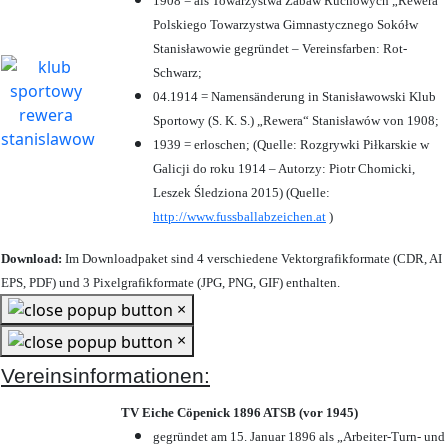
1908 = als Towarzystwa Zabaw Ruchowych „Rewera“
Polskiego Towarzystwa Gimnastycznego Sokółw
Stanisławowie gegründet – Vereinsfarben: Rot-
Schwarz;
04.1914 = Namensänderung in Stanisławowski Klub
Sportowy (S. K. S.) „Rewera“ Stanisławów von 1908;
1939 = erloschen; (Quelle: Rozgrywki Piłkarskie w
Galicji do roku 1914 – Autorzy: Piotr Chomicki,
Leszek Śledziona 2015) (Quelle:
http://www.fussballabzeichen.at
)
Download:
Im Downloadpaket sind 4 verschiedene Vektorgrafikformate (CDR, AI
EPS, PDF) und 3 Pixelgrafikformate (JPG, PNG, GIF) enthalten.
×
×
Vereinsinformationen:
TV Eiche Cöpenick 1896 ATSB (vor 1945)
gegründet am 15. Januar 1896 als „Arbeiter-Turn- und