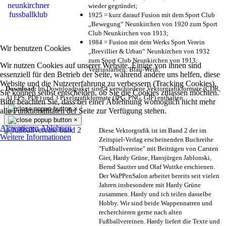
wieder gegründet;
1925 = kurz darauf Fusion mit dem Sport Club
„Bewegung“ Neunkirchen von 1920 zum Sport
Club Neunkirchen von 1913;
1984 = Fusion mit dem Werks Sport Verein
Wir benutzen Cookies
„Brevillier & Urban“ Neunkirchen von 1932
zum Sport Club Neunkirchen von 1913;
Wir nutzen Cookies auf unserer Website. Einige von ihnen sind
Vereinsfarben: Blau-Weiß;
essenziell für den Betrieb der Seite, während andere uns helfen, diese
Website und die Nutzererfahrung zu verbessern (Tracking Cookies).
Download:
Im Downloadpaket sind 4 verschiedene Vektorgrafikformate (CDR,
Sie können selbst entscheiden, ob Sie die Cookies zulassen möchten.
AI EPS, PDF) und 3 Pixelgrafikformate (JPG, PNG, GIF) enthalten.
Bitte beachten Sie, dass bei einer Ablehnung womöglich nicht mehr
×
alle Funktionalitäten der Seite zur Verfügung stehen.
×
Akzeptieren
Ablehnen
Diese Vektorgrafik ist im Band 2 der im
Weitere Informationen
Zeitspiel-Verlag erscheinenden Buchreihe
"Fußballvereine" mit Beiträgen von Carsten
Gier, Hardy Grüne, Hansjürgen Jablonski,
Bernd Sautter und Olaf Wuttke erschienen.
Der WaPPenSalon arbeitet bereits seit vielen
Jahren insbesondere mit Hardy Grüne
zusammen. Hardy und ich teilen dasselbe
Hobby. Wir sind beide Wappennarren und
recherchieren gerne nach alten
Fußballvereinen. Hardy liefert die Texte und