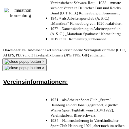
Vereinsfarben: Schwarz-Rot; – 1938 = musste
sich der Verein in Deutscher Turn und Reichs
Bund (D. T. R. B.) Korneuburg umbenennen;
1945 = als Arbeitersportclub (A. S. C.)
„Marathon“ Korneuburg von 1926 reaktiviert;
19?? = Namensänderung in Arbeitersportclub
(A. S. C.) „Marathon-Sparkasse“ Korneuburg;
2019 in SC Korneuburg umbenannt
Download:
Im Downloadpaket sind 4 verschiedene Vektorgrafikformate (CDR,
AI EPS, PDF) und 3 Pixelgrafikformate (JPG, PNG, GIF) enthalten.
×
×
Vereinsinformationen:
1921 = als Arbeiter Sport Club „Sturm“
Hainburg an der Donau gegründet; (Quelle:
Wiener Sport Tagblatt, vom 13.04.1922);
Vereinsfarben: Blau-Schwarz;
1934 = Namensänderung in Vaterländischer
Sport Club Hainburg 1921, aber noch im selben