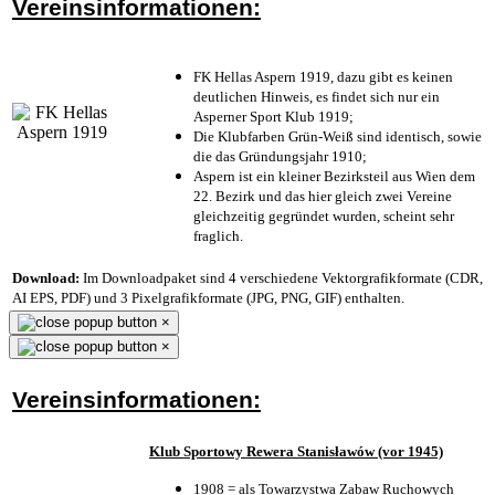
Vereinsinformationen:
FK Hellas Aspern 1919, dazu gibt es keinen
deutlichen Hinweis, es findet sich nur ein
Asperner Sport Klub 1919
;
Die Klubfarben Grün-Weiß sind identisch, sowie
die das Gründungsjahr 1910
;
Aspern ist ein kleiner Bezirksteil aus Wien dem
22. Bezirk und das hier gleich zwei Vereine
gleichzeitig gegründet wurden, scheint sehr
fraglich.
Download:
Im Downloadpaket sind 4 verschiedene Vektorgrafikformate (CDR,
AI EPS, PDF) und 3 Pixelgrafikformate (JPG, PNG, GIF) enthalten.
×
×
Vereinsinformationen:
Klub Sportowy Rewera Stanisławów (vor 1945)
1908 = als Towarzystwa Zabaw Ruchowych