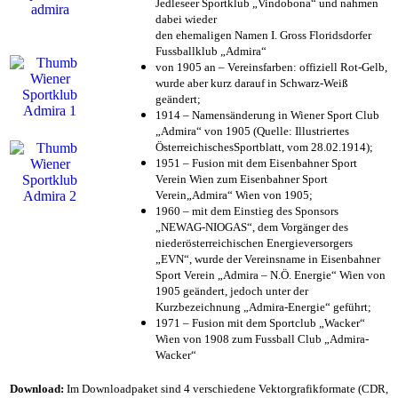
Jedleseer Sportklub „Vindobona“ und nahmen
dabei wieder
den ehemaligen Namen I. Gross Floridsdorfer
Fussballklub „Admira“
von 1905 an – Vereinsfarben: offiziell Rot-Gelb,
wurde aber kurz darauf in Schwarz-Weiß
geändert;
1914 – Namensänderung in Wiener Sport Club
„Admira“ von 1905 (Quelle: Illustriertes
ÖsterreichischesSportblatt, vom 28.02.1914);
1951 – Fusion mit dem Eisenbahner Sport
Verein Wien zum Eisenbahner Sport
Verein„Admira“ Wien von 1905;
1960 – mit dem Einstieg des Sponsors
„NEWAG-NIOGAS“, dem Vorgänger des
niederösterreichischen Energieversorgers
„EVN“, wurde der Vereinsname in Eisenbahner
Sport Verein „Admira – N.Ö. Energie“ Wien von
1905 geändert, jedoch unter der
Kurzbezeichnung „Admira-Energie“ geführt;
1971 – Fusion mit dem Sportclub „Wacker“
Wien von 1908 zum Fussball Club „Admira-
Wacker“
Download:
Im Downloadpaket sind 4 verschiedene Vektorgrafikformate (CDR,