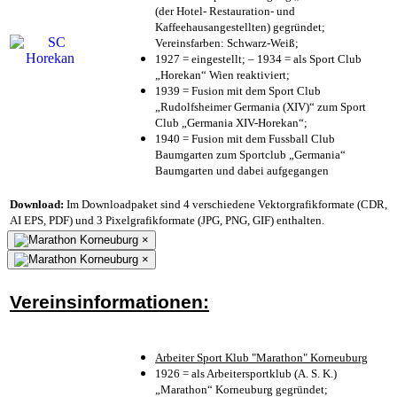
(der Hotel- Restauration- und
Kaffeehausangestellten) gegründet;
Vereinsfarben: Schwarz-Weiß;
1927 = eingestellt; – 1934 = als Sport Club
„Horekan“ Wien reaktiviert;
1939 = Fusion mit dem Sport Club
„Rudolfsheimer Germania (XIV)“ zum Sport
Club „Germania XIV-Horekan“;
1940 = Fusion mit dem Fussball Club
Baumgarten zum Sportclub „Germania“
Baumgarten und dabei aufgegangen
Download:
Im Downloadpaket sind 4 verschiedene Vektorgrafikformate (CDR,
AI EPS, PDF) und 3 Pixelgrafikformate (JPG, PNG, GIF) enthalten.
×
×
Vereinsinformationen:
Arbeiter Sport Klub "Marathon" Korneuburg
1926 = als Arbeitersportklub (A. S. K.)
„Marathon“ Korneuburg gegründet;