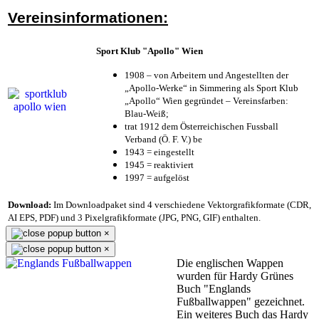
Vereinsinformationen:
Sport Klub "Apollo" Wien
1908 – von Arbeitern und Angestellten der
„Apollo-Werke“ in Simmering als Sport Klub
„Apollo“ Wien gegründet – Vereinsfarben:
Blau-Weiß;
trat 1912 dem Österreichischen Fussball
Verband (Ö. F. V.) be
1943 = eingestellt
1945 = reaktiviert
1997 = aufgelöst
Download:
Im Downloadpaket sind 4 verschiedene Vektorgrafikformate (CDR,
AI EPS, PDF) und 3 Pixelgrafikformate (JPG, PNG, GIF) enthalten.
×
×
Die englischen Wappen
wurden für Hardy Grünes
Buch "Englands
Fußballwappen" gezeichnet.
Ein weiteres Buch das Hardy