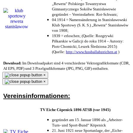
„Rewera“ Polskiego Towarzystwa
Gimnastycznego Sokółw Stanisławowie
gegründet – Vereinsfarben: Rot-Schwarz;
04.1914 = Namensänderung in Stanisławowski
Klub Sportowy (S. K. S.) „Rewera“ Stanisławów
von 1908;
1939 = erloschen; (Quelle: Rozgrywki
Piłkarskie w Galicji do roku 1914 – Autorzy:
Piotr Chomicki, Leszek Śledziona 2015)
(Quelle:
http://www.fussballabzeichen.at
)
Download:
Im Downloadpaket sind 4 verschiedene Vektorgrafikformate (CDR,
AI EPS, PDF) und 3 Pixelgrafikformate (JPG, PNG, GIF) enthalten.
×
×
Vereinsinformationen:
TV Eiche Cöpenick 1896 ATSB (vor 1945)
gegründet am 15. Januar 1896 als „Arbeiter-
Turn- und Sport-Bund“ Köpenick
21. Juni 1921 neue Sportanlage, der „Eiche-