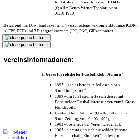
Rudolfsheimer Sport Klub von 1904 bei
(Quelle: Neues Wiener Tagblatt, vom
01.10.1910)
Download:
Im Downloadpaket sind 4 verschiedene Vektorgrafikformate (CDR,
AI EPS, PDF) und 3 Pixelgrafikformate (JPG, PNG, GIF) enthalten.
×
×
Vereinsinformationen:
I. Gross Floridsdorfer Fussballklub "Admira"
1897 – gab es bereits in Jedlesee einen
Sportklub „Sturm“;
1899 – im Juli fusionierte sich dieser mit
Donaufelder Fussballinteressierten zum I. Gross
Floridsdorfer
;
Fussballklub „Admira“ (Quelle: Allgemeine
Sport Zeitung, vom 04.03.1900);
1903 – löste sich der Verein wieder auf;
1905 – vereinigten sich die wilden Vereine
Burschenschaft „Einigkeit“ Jedlesee und