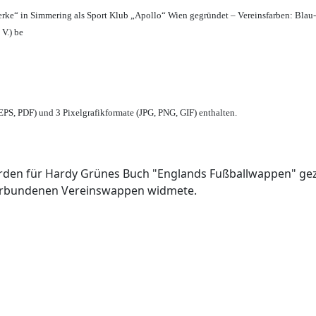
erke“ in Simmering als Sport Klub „Apollo“ Wien gegründet – Vereinsfarben: Blau
 V.) be
PS, PDF) und 3 Pixelgrafikformate (JPG, PNG, GIF) enthalten.
den für Hardy Grünes Buch "Englands Fußballwappen" geze
verbundenen Vereinswappen widmete.