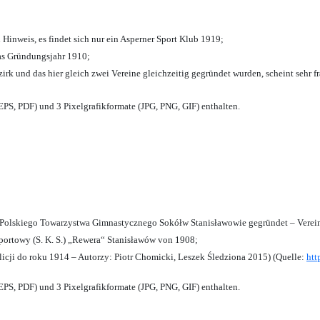
 Hinweis, es findet sich nur ein Asperner Sport Klub 1919
;
das Gründungsjahr 1910
;
zirk und das hier gleich zwei Vereine gleichzeitig gegründet wurden, scheint sehr fr
PS, PDF) und 3 Pixelgrafikformate (JPG, PNG, GIF) enthalten.
olskiego Towarzystwa Gimnastycznego Sokółw Stanisławowie gegründet – Verein
ortowy (S. K. S.) „Rewera“ Stanisławów von 1908;
licji do roku 1914 – Autorzy: Piotr Chomicki, Leszek Śledziona 2015) (Quelle:
htt
PS, PDF) und 3 Pixelgrafikformate (JPG, PNG, GIF) enthalten.