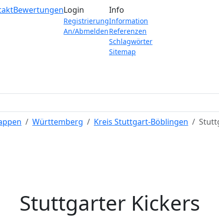
takt
Bewertungen
Login
Info
Registrierung
Information
An/Abmelden
Referenzen
Schlagwörter
Sitemap
Wappen
Württemberg
Kreis Stuttgart-Böblingen
Stutt
Stuttgarter Kickers