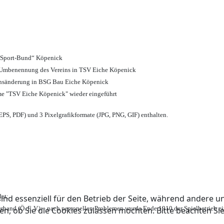
d Sport-Bund“ Köpenick
nd Umbenennung des Vereins in TSV Eiche Köpenick
ensänderung in BSG Bau Eiche Köpenick
me "TSV Eiche Köpenick" wieder eingeführt
PS, PDF) und 3 Pixelgrafikformate (JPG, PNG, GIF) enthalten.
et;
ind essenziell für den Betrieb der Seite, während andere u
rband (Ö. F. V.) – nach personellen Problemen wurde Ende 1910 der Spielbetrieb e
en, ob Sie die Cookies zulassen möchten. Bitte beachten Si