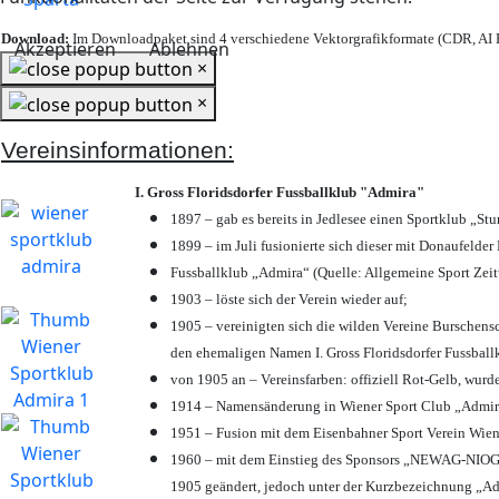
Download:
Im Downloadpaket sind 4 verschiedene Vektorgrafikformate (CDR, AI E
Akzeptieren
Ablehnen
×
×
Vereinsinformationen:
I. Gross Floridsdorfer Fussballklub "Admira"
1897 – gab es bereits in Jedlesee einen Sportklub „St
1899 – im Juli fusionierte sich dieser mit Donaufelder 
Fussballklub „Admira“ (Quelle: Allgemeine Sport Zei
1903 – löste sich der Verein wieder auf;
1905 – vereinigten sich die wilden Vereine Burschens
den ehemaligen Namen I. Gross Floridsdorfer Fussbal
von 1905 an – Vereinsfarben: offiziell Rot-Gelb, wurd
1914 – Namensänderung in Wiener Sport Club „Admira“ 
1951 – Fusion mit dem Eisenbahner Sport Verein Wie
1960 – mit dem Einstieg des Sponsors „NEWAG-NIOGAS
1905 geändert, jedoch unter der Kurzbezeichnung „Ad