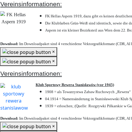
Vereinsinformationen:
FK Hellas Aspern 1919, dazu gibt es keinen deutlichen
Die Klubfarben Grün-Weiß sind identisch, sowie die 
Aspern ist ein kleiner Bezirksteil aus Wien dem 22. Be
Download:
Im Downloadpaket sind 4 verschiedene Vektorgrafikformate (CDR, AI E
×
×
Vereinsinformationen:
Klub Sportowy Rewera Stanisławów (vor 1945)
1908 = als Towarzystwa Zabaw Ruchowych „Rewera“ P
04.1914 = Namensänderung in Stanisławowski Klub Sp
1939 = erloschen; (Quelle: Rozgrywki Piłkarskie w Ga
Download:
Im Downloadpaket sind 4 verschiedene Vektorgrafikformate (CDR, AI E
×