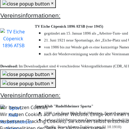
×
Vereinsinformationen:
TV Eiche Cöpenick 1896 ATSB (vor 1945)
gegründet am 15. Januar 1896 als „Arbeiter-Turn- un
21. Juni 1921 neue Sportanlage, der „Eiche-Platz u
von 1986 bis zur Wende gab es eine kurzzeitige Nam
nach der Wiedervereinigung wurde der alte Vereinsna
Download:
Im Downloadpaket sind 4 verschiedene Vektorgrafikformate (CDR, AI E
×
×
Vereinsinformationen:
Sport Klub "Rudolfsheimer Sparta"
Wir benutzen Cookies
1909 = als Sport Klub Rudolfsheimer „Sparta“ gegründ
Wir nutzen Cookies auf unserer Website. Einige von ihnen s
Anfang 1910 Beitritt zum Österreichischen Fussball Ve
verbessern (Tracking Cookies). Sie können selbst entscheid
(Quelle: Neues Wiener Tagblatt, vom 01.10.1910)
Funktionalitäten der Seite zur Verfügung stehen.