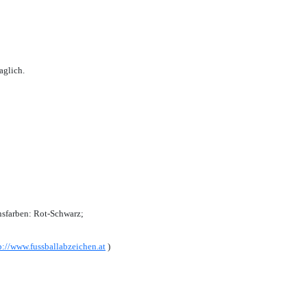
aglich.
sfarben: Rot-Schwarz;
p://www.fussballabzeichen.at
)