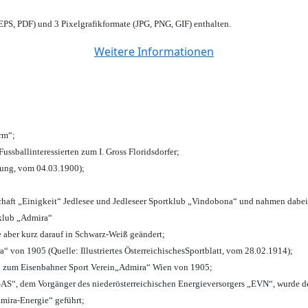
PS, PDF) und 3 Pixelgrafikformate (JPG, PNG, GIF) enthalten.
Weitere Informationen
urm“;
Fussballinteressierten zum I. Gross Floridsdorfer
;
tung, vom 04.03.1900);
chaft „Einigkeit“ Jedlesee und Jedleseer Sportklub „Vindobona“ und nahmen dabei
lklub „Admira“
e aber kurz darauf in Schwarz-Weiß geändert;
von 1905 (Quelle: Illustriertes ÖsterreichischesSportblatt, vom 28.02.1914);
n zum Eisenbahner Sport Verein„Admira“ Wien von 1905;
“, dem Vorgänger des niederösterreichischen Energieversorgers „EVN“, wurde de
mira-Energie“ geführt;