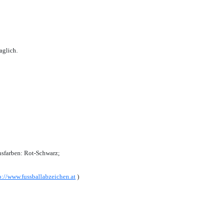
aglich.
sfarben: Rot-Schwarz;
p://www.fussballabzeichen.at
)