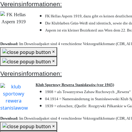
Vereinsinformationen:
FK Hellas Aspern 1919, dazu gibt es keinen deutlichen
Die Klubfarben Grün-Weiß sind identisch, sowie die 
Aspern ist ein kleiner Bezirksteil aus Wien dem 22. Be
Download:
Im Downloadpaket sind 4 verschiedene Vektorgrafikformate (CDR, AI E
×
×
Vereinsinformationen:
Klub Sportowy Rewera Stanisławów (vor 1945)
1908 = als Towarzystwa Zabaw Ruchowych „Rewera“ P
04.1914 = Namensänderung in Stanisławowski Klub Sp
1939 = erloschen; (Quelle: Rozgrywki Piłkarskie w Ga
Download:
Im Downloadpaket sind 4 verschiedene Vektorgrafikformate (CDR, AI E
×