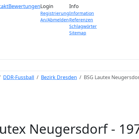
takt
Bewertungen
Login
Info
Registrierung
Information
An/Abmelden
Referenzen
Schlagwörter
Sitemap
DDR-Fussball
Bezirk Dresden
BSG Lautex Neugersdor
utex Neugersdorf - 19