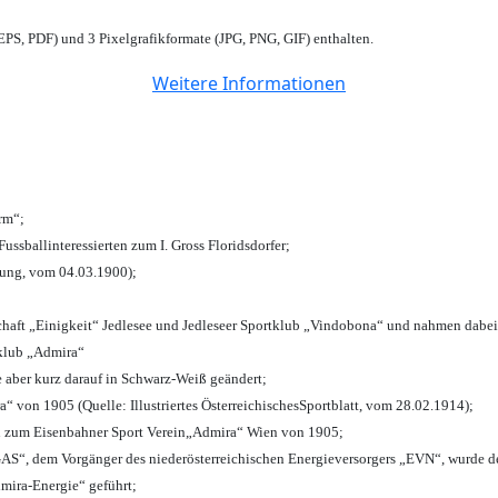
PS, PDF) und 3 Pixelgrafikformate (JPG, PNG, GIF) enthalten.
Weitere Informationen
urm“;
Fussballinteressierten zum I. Gross Floridsdorfer
;
tung, vom 04.03.1900);
chaft „Einigkeit“ Jedlesee und Jedleseer Sportklub „Vindobona“ und nahmen dabei
lklub „Admira“
e aber kurz darauf in Schwarz-Weiß geändert;
von 1905 (Quelle: Illustriertes ÖsterreichischesSportblatt, vom 28.02.1914);
n zum Eisenbahner Sport Verein„Admira“ Wien von 1905;
“, dem Vorgänger des niederösterreichischen Energieversorgers „EVN“, wurde de
mira-Energie“ geführt;