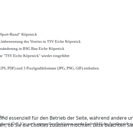
d Sport-Bund“ Köpenick
nd Umbenennung des Vereins in TSV Eiche Köpenick
ensänderung in BSG Bau Eiche Köpenick
me "TSV Eiche Köpenick" wieder eingeführt
PS, PDF) und 3 Pixelgrafikformate (JPG, PNG, GIF) enthalten.
et;
ind essenziell für den Betrieb der Seite, während andere u
rband (Ö. F. V.) – nach personellen Problemen wurde Ende 1910 der Spielbetrieb e
en, ob Sie die Cookies zulassen möchten. Bitte beachten Si