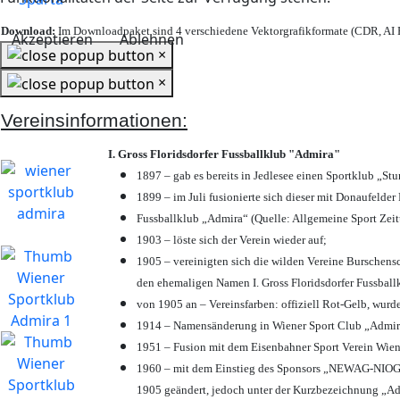
Download:
Im Downloadpaket sind 4 verschiedene Vektorgrafikformate (CDR, AI E
Akzeptieren
Ablehnen
×
×
Vereinsinformationen:
I. Gross Floridsdorfer Fussballklub "Admira"
1897 – gab es bereits in Jedlesee einen Sportklub „St
1899 – im Juli fusionierte sich dieser mit Donaufelder 
Fussballklub „Admira“ (Quelle: Allgemeine Sport Zei
1903 – löste sich der Verein wieder auf;
1905 – vereinigten sich die wilden Vereine Burschens
den ehemaligen Namen I. Gross Floridsdorfer Fussbal
von 1905 an – Vereinsfarben: offiziell Rot-Gelb, wurd
1914 – Namensänderung in Wiener Sport Club „Admira“ 
1951 – Fusion mit dem Eisenbahner Sport Verein Wie
1960 – mit dem Einstieg des Sponsors „NEWAG-NIOGAS
1905 geändert, jedoch unter der Kurzbezeichnung „Ad