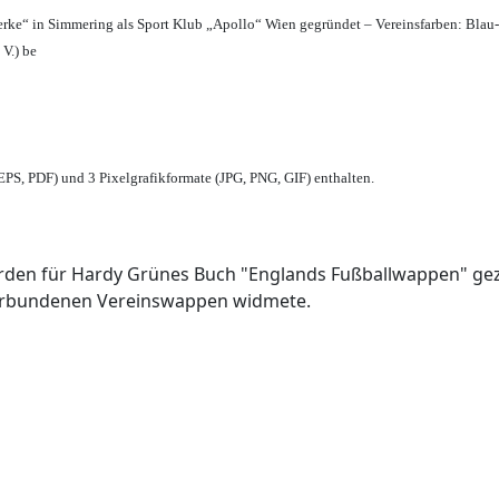
erke“ in Simmering als Sport Klub „Apollo“ Wien gegründet – Vereinsfarben: Blau
 V.) be
PS, PDF) und 3 Pixelgrafikformate (JPG, PNG, GIF) enthalten.
den für Hardy Grünes Buch "Englands Fußballwappen" geze
verbundenen Vereinswappen widmete.