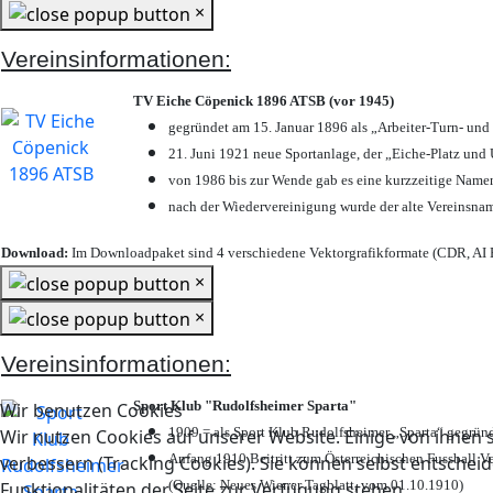
×
Vereinsinformationen:
TV Eiche Cöpenick 1896 ATSB (vor 1945)
gegründet am 15. Januar 1896 als „Arbeiter-Turn- un
21. Juni 1921 neue Sportanlage, der „Eiche-Platz u
von 1986 bis zur Wende gab es eine kurzzeitige Nam
nach der Wiedervereinigung wurde der alte Vereinsna
Download:
Im Downloadpaket sind 4 verschiedene Vektorgrafikformate (CDR, AI E
×
×
Vereinsinformationen:
Sport Klub "Rudolfsheimer Sparta"
Wir benutzen Cookies
1909 = als Sport Klub Rudolfsheimer „Sparta“ gegründ
Wir nutzen Cookies auf unserer Website. Einige von ihnen s
Anfang 1910 Beitritt zum Österreichischen Fussball Ve
verbessern (Tracking Cookies). Sie können selbst entscheid
(Quelle: Neues Wiener Tagblatt, vom 01.10.1910)
Funktionalitäten der Seite zur Verfügung stehen.