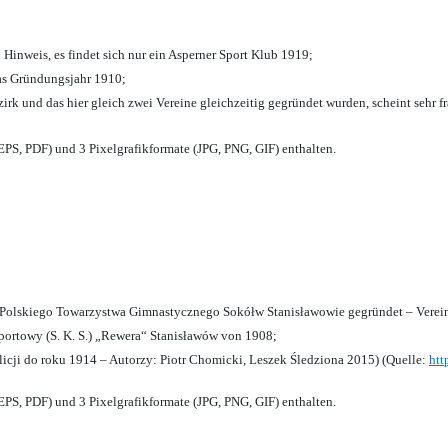
 Hinweis, es findet sich nur ein Asperner Sport Klub 1919
;
das Gründungsjahr 1910
;
zirk und das hier gleich zwei Vereine gleichzeitig gegründet wurden, scheint sehr fr
PS, PDF) und 3 Pixelgrafikformate (JPG, PNG, GIF) enthalten.
olskiego Towarzystwa Gimnastycznego Sokółw Stanisławowie gegründet – Verein
ortowy (S. K. S.) „Rewera“ Stanisławów von 1908;
licji do roku 1914 – Autorzy: Piotr Chomicki, Leszek Śledziona 2015) (Quelle:
htt
PS, PDF) und 3 Pixelgrafikformate (JPG, PNG, GIF) enthalten.