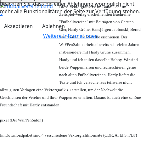
beachten Sie, dass bei einer Ablehnung womöglich nicht
Diese Vektorgrafik ist im Band 2 der im
mehr alle Funktionalitäten der Seite zur Verfügung stehen.
Zeitspiel-Verlag erscheinenden Buchreihe
"Fußballvereine" mit Beiträgen von Carsten
Akzeptieren
Ablehnen
Gier, Hardy Grüne, Hansjürgen Jablonski, Bernd
Weitere Informationen
Sautter und Olaf Wuttke erschienen. Der
WaPPenSalon arbeitet bereits seit vielen Jahren
insbesondere mit Hardy Grüne zusammen.
Hardy und ich teilen dasselbe Hobby. Wir sind
beide Wappennarren und recherchieren gerne
nach alten Fußballvereinen. Hardy liefert die
Texte und ich versuche, aus teilweise nicht
allzu guten Vorlagen eine Vektorgrafik zu erstellen, um der Nachwelt die
Geschichten der Vereine und ihrer Wappen zu erhalten. Daraus ist auch eine schöne
Freundschaft mit Hardy entstanden.
pixel (Der WaPPenSalon)
Im Downloadpaket sind 4 verschiedene Vektorgrafikformate (CDR, AI EPS, PDF)