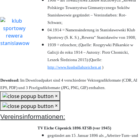
1908 = als Towarzystwa Zabaw Ruchowych „Rewera“
Polskiego Towarzystwa Gimnastycznego Sokółw
Stanisławowie gegründet – Vereinsfarben: Rot-
Schwarz;
04.1914 = Namensänderung in Stanisławowski Klub
Sportowy (S. K. S.) „Rewera“ Stanisławów von 1908;
1939 = erloschen; (Quelle: Rozgrywki Piłkarskie w
Galicji do roku 1914 – Autorzy: Piotr Chomicki,
Leszek Śledziona 2015) (Quelle:
http://www.fussballabzeichen.at
)
Download:
Im Downloadpaket sind 4 verschiedene Vektorgrafikformate (CDR, AI
EPS, PDF) und 3 Pixelgrafikformate (JPG, PNG, GIF) enthalten.
×
×
Vereinsinformationen:
TV Eiche Cöpenick 1896 ATSB (vor 1945)
gegründet am 15. Januar 1896 als „Arbeiter-Turn- und