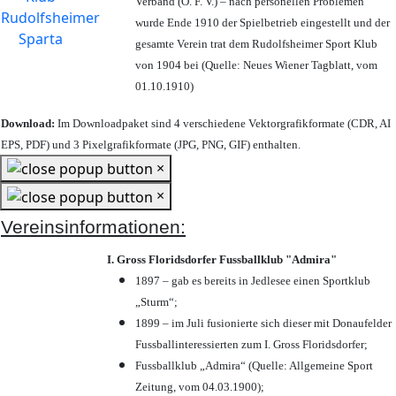
Verband (Ö. F. V.) – nach personellen Problemen
wurde Ende 1910 der Spielbetrieb eingestellt und der
gesamte Verein trat dem Rudolfsheimer Sport Klub
von 1904 bei (Quelle: Neues Wiener Tagblatt, vom
01.10.1910)
Download:
Im Downloadpaket sind 4 verschiedene Vektorgrafikformate (CDR, AI
EPS, PDF) und 3 Pixelgrafikformate (JPG, PNG, GIF) enthalten.
×
×
Vereinsinformationen:
I. Gross Floridsdorfer Fussballklub "Admira"
1897 – gab es bereits in Jedlesee einen Sportklub
„Sturm“;
1899 – im Juli fusionierte sich dieser mit Donaufelder
Fussballinteressierten zum I. Gross Floridsdorfer
;
Fussballklub „Admira“ (Quelle: Allgemeine Sport
Zeitung, vom 04.03.1900);