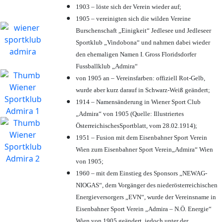
1903 – löste sich der Verein wieder auf;
1905 – vereinigten sich die wilden Vereine
Burschenschaft „Einigkeit“ Jedlesee und Jedleseer
Sportklub „Vindobona“ und nahmen dabei wieder
den ehemaligen Namen I. Gross Floridsdorfer
Fussballklub „Admira“
von 1905 an – Vereinsfarben: offiziell Rot-Gelb,
wurde aber kurz darauf in Schwarz-Weiß geändert;
1914 – Namensänderung in Wiener Sport Club
„Admira“ von 1905 (Quelle: Illustriertes
ÖsterreichischesSportblatt, vom 28.02.1914);
1951 – Fusion mit dem Eisenbahner Sport Verein
Wien zum Eisenbahner Sport Verein„Admira“ Wien
von 1905;
1960 – mit dem Einstieg des Sponsors „NEWAG-
NIOGAS“, dem Vorgänger des niederösterreichischen
Energieversorgers „EVN“, wurde der Vereinsname in
Eisenbahner Sport Verein „Admira – N.Ö. Energie“
Wien von 1905 geändert, jedoch unter der