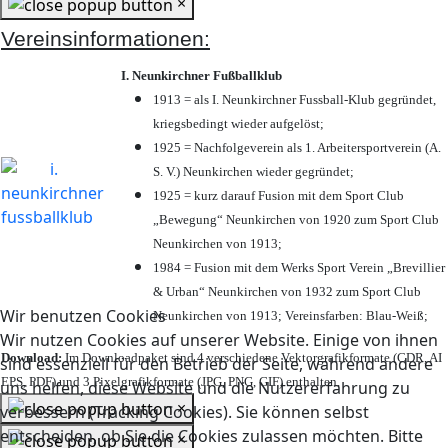
×
Vereinsinformationen:
I. Neunkirchner Fußballklub
1913 = als I. Neunkirchner Fussball-Klub gegründet,
kriegsbedingt wieder aufgelöst;
1925 = Nachfolgeverein als 1. Arbeitersportverein (A.
S. V.) Neunkirchen wieder gegründet;
1925 = kurz darauf Fusion mit dem Sport Club
„Bewegung“ Neunkirchen von 1920 zum Sport Club
Neunkirchen von 1913;
1984 = Fusion mit dem Werks Sport Verein „Brevillier
& Urban“ Neunkirchen von 1932 zum Sport Club
Wir benutzen Cookies
Neunkirchen von 1913; Vereinsfarben: Blau-Weiß;
Wir nutzen Cookies auf unserer Website. Einige von ihnen
Download:
Im Downloadpaket sind 4 verschiedene Vektorgrafikformate (CDR, AI
sind essenziell für den Betrieb der Seite, während andere
EPS, PDF) und 3 Pixelgrafikformate (JPG, PNG, GIF) enthalten.
uns helfen, diese Website und die Nutzererfahrung zu
×
verbessern (Tracking Cookies). Sie können selbst
entscheiden, ob Sie die Cookies zulassen möchten. Bitte
×