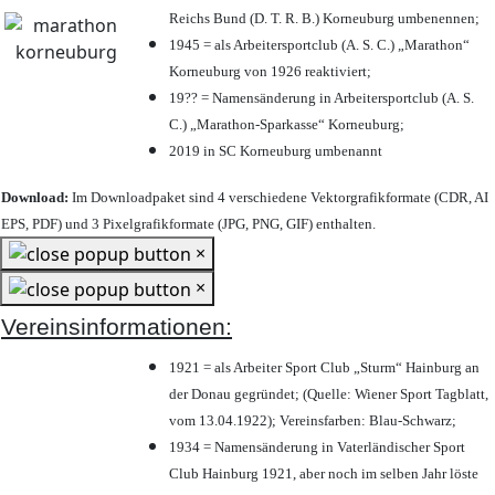
Reichs Bund (D. T. R. B.) Korneuburg umbenennen;
1945 = als Arbeitersportclub (A. S. C.) „Marathon“
Korneuburg von 1926 reaktiviert;
19?? = Namensänderung in Arbeitersportclub (A. S.
C.) „Marathon-Sparkasse“ Korneuburg;
2019 in SC Korneuburg umbenannt
Download:
Im Downloadpaket sind 4 verschiedene Vektorgrafikformate (CDR, AI
EPS, PDF) und 3 Pixelgrafikformate (JPG, PNG, GIF) enthalten.
×
×
Vereinsinformationen:
1921 = als Arbeiter Sport Club „Sturm“ Hainburg an
der Donau gegründet; (Quelle: Wiener Sport Tagblatt,
vom 13.04.1922); Vereinsfarben: Blau-Schwarz;
1934 = Namensänderung in Vaterländischer Sport
Club Hainburg 1921, aber noch im selben Jahr löste