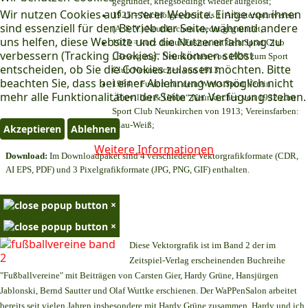
gegründet, kriegsbedingt wieder aufgelöst;
Wir nutzen Cookies auf unserer Website. Einige von ihnen
1925 = Nachfolgeverein als 1. Arbeitersportverein
sind essenziell für den Betrieb der Seite, während andere
(A. S. V.) Neunkirchen wieder gegründet;
uns helfen, diese Website und die Nutzererfahrung zu
1925 = kurz darauf Fusion mit dem Sport Club
verbessern (Tracking Cookies). Sie können selbst
„Bewegung“ Neunkirchen von 1920 zum Sport
entscheiden, ob Sie die Cookies zulassen möchten. Bitte
Club Neunkirchen von 1913;
beachten Sie, dass bei einer Ablehnung womöglich nicht
1984 = Fusion mit dem Werks Sport Verein
mehr alle Funktionalitäten der Seite zur Verfügung stehen.
„Brevillier & Urban“ Neunkirchen von 1932 zum
Sport Club Neunkirchen von 1913; Vereinsfarben:
Blau-Weiß;
Akzeptieren
Ablehnen
Weitere Informationen
Download:
Im Downloadpaket sind 4 verschiedene Vektorgrafikformate (CDR,
AI EPS, PDF) und 3 Pixelgrafikformate (JPG, PNG, GIF) enthalten.
×
×
Diese Vektorgrafik ist im Band 2 der im
Zeitspiel-Verlag erscheinenden Buchreihe
"Fußballvereine" mit Beiträgen von Carsten Gier, Hardy Grüne, Hansjürgen
Jablonski, Bernd Sautter und Olaf Wuttke erschienen. Der WaPPenSalon arbeitet
bereits seit vielen Jahren insbesondere mit Hardy Grüne zusammen. Hardy und ich