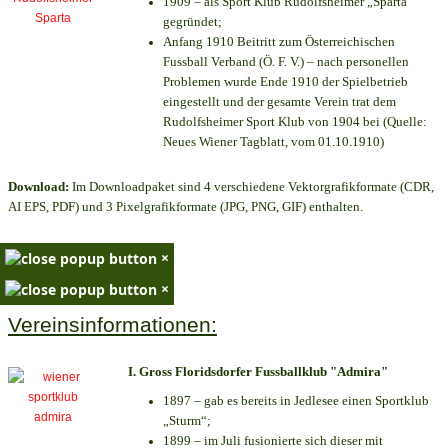
1909 = als Sport Klub Rudolfsheimer „Sparta“
gegründet;
Anfang 1910 Beitritt zum Österreichischen
Fussball Verband (Ö. F. V.) – nach personellen
Problemen wurde Ende 1910 der Spielbetrieb
eingestellt und der gesamte Verein trat dem
Rudolfsheimer Sport Klub von 1904 bei (Quelle:
Neues Wiener Tagblatt, vom 01.10.1910)
Download:
Im Downloadpaket sind 4 verschiedene Vektorgrafikformate (CDR,
AI EPS, PDF) und 3 Pixelgrafikformate (JPG, PNG, GIF) enthalten.
×
×
Vereinsinformationen:
I. Gross Floridsdorfer Fussballklub "Admira"
1897 – gab es bereits in Jedlesee einen Sportklub
„Sturm“;
1899 – im Juli fusionierte sich dieser mit