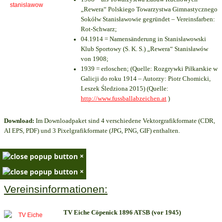
„Rewera“ Polskiego Towarzystwa Gimnastycznego
Sokółw Stanisławowie gegründet – Vereinsfarben:
Rot-Schwarz;
04.1914 = Namensänderung in Stanisławowski
Klub Sportowy (S. K. S.) „Rewera“ Stanisławów
von 1908;
1939 = erloschen; (Quelle: Rozgrywki Piłkarskie w
Galicji do roku 1914 – Autorzy: Piotr Chomicki,
Leszek Śledziona 2015) (Quelle:
http://www.fussballabzeichen.at
)
Download:
Im Downloadpaket sind 4 verschiedene Vektorgrafikformate (CDR,
AI EPS, PDF) und 3 Pixelgrafikformate (JPG, PNG, GIF) enthalten.
×
×
Vereinsinformationen:
TV Eiche Cöpenick 1896 ATSB (vor 1945)