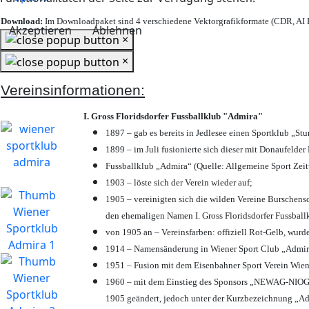
Download:
Im Downloadpaket sind 4 verschiedene Vektorgrafikformate (CDR, AI E
Akzeptieren
Ablehnen
×
×
Vereinsinformationen:
I. Gross Floridsdorfer Fussballklub "Admira"
1897 – gab es bereits in Jedlesee einen Sportklub „St
1899 – im Juli fusionierte sich dieser mit Donaufelder 
Fussballklub „Admira“ (Quelle: Allgemeine Sport Zei
1903 – löste sich der Verein wieder auf;
1905 – vereinigten sich die wilden Vereine Burschens
den ehemaligen Namen I. Gross Floridsdorfer Fussbal
von 1905 an – Vereinsfarben: offiziell Rot-Gelb, wurd
1914 – Namensänderung in Wiener Sport Club „Admira“ 
1951 – Fusion mit dem Eisenbahner Sport Verein Wie
1960 – mit dem Einstieg des Sponsors „NEWAG-NIOGAS
1905 geändert, jedoch unter der Kurzbezeichnung „Ad