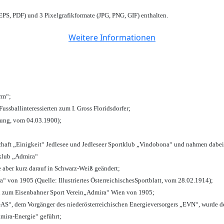
PS, PDF) und 3 Pixelgrafikformate (JPG, PNG, GIF) enthalten.
Weitere Informationen
urm“;
Fussballinteressierten zum I. Gross Floridsdorfer
;
tung, vom 04.03.1900);
chaft „Einigkeit“ Jedlesee und Jedleseer Sportklub „Vindobona“ und nahmen dabei
lklub „Admira“
e aber kurz darauf in Schwarz-Weiß geändert;
von 1905 (Quelle: Illustriertes ÖsterreichischesSportblatt, vom 28.02.1914);
n zum Eisenbahner Sport Verein„Admira“ Wien von 1905;
“, dem Vorgänger des niederösterreichischen Energieversorgers „EVN“, wurde de
mira-Energie“ geführt;