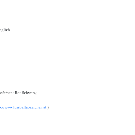
aglich.
sfarben: Rot-Schwarz;
p://www.fussballabzeichen.at
)