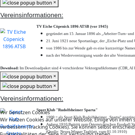
×
Vereinsinformationen:
TV Eiche Cöpenick 1896 ATSB (vor 1945)
gegründet am 15. Januar 1896 als „Arbeiter-Turn- un
21. Juni 1921 neue Sportanlage, der „Eiche-Platz u
von 1986 bis zur Wende gab es eine kurzzeitige Nam
nach der Wiedervereinigung wurde der alte Vereinsna
Download:
Im Downloadpaket sind 4 verschiedene Vektorgrafikformate (CDR, AI E
×
×
Vereinsinformationen:
Sport Klub "Rudolfsheimer Sparta"
Wir benutzen Cookies
1909 = als Sport Klub Rudolfsheimer „Sparta“ gegründ
Wir nutzen Cookies auf unserer Website. Einige von ihnen s
Anfang 1910 Beitritt zum Österreichischen Fussball Ve
verbessern (Tracking Cookies). Sie können selbst entscheid
(Quelle: Neues Wiener Tagblatt, vom 01.10.1910)
Funktionalitäten der Seite zur Verfügung stehen.