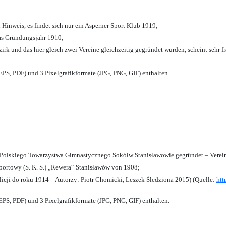
 Hinweis, es findet sich nur ein Asperner Sport Klub 1919
;
das Gründungsjahr 1910
;
zirk und das hier gleich zwei Vereine gleichzeitig gegründet wurden, scheint sehr fr
PS, PDF) und 3 Pixelgrafikformate (JPG, PNG, GIF) enthalten.
olskiego Towarzystwa Gimnastycznego Sokółw Stanisławowie gegründet – Verein
ortowy (S. K. S.) „Rewera“ Stanisławów von 1908;
licji do roku 1914 – Autorzy: Piotr Chomicki, Leszek Śledziona 2015) (Quelle:
htt
PS, PDF) und 3 Pixelgrafikformate (JPG, PNG, GIF) enthalten.