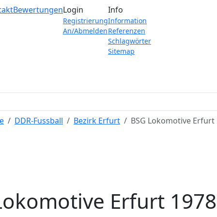
takt
Bewertungen
Login
Info
Registrierung
Information
An/Abmelden
Referenzen
Schlagwörter
Sitemap
e
DDR-Fussball
Bezirk Erfurt
BSG Lokomotive Erfurt
okomotive Erfurt 197