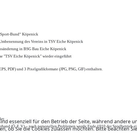
d Sport-Bund“ Köpenick
nd Umbenennung des Vereins in TSV Eiche Köpenick
ensänderung in BSG Bau Eiche Köpenick
me "TSV Eiche Köpenick" wieder eingeführt
PS, PDF) und 3 Pixelgrafikformate (JPG, PNG, GIF) enthalten.
et;
ind essenziell für den Betrieb der Seite, während andere u
rband (Ö. F. V.) – nach personellen Problemen wurde Ende 1910 der Spielbetrieb e
en, ob Sie die Cookies zulassen möchten. Bitte beachten Si