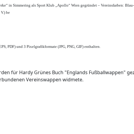
erke“ in Simmering als Sport Klub „Apollo“ Wien gegründet – Vereinsfarben: Blau
 V.) be
PS, PDF) und 3 Pixelgrafikformate (JPG, PNG, GIF) enthalten.
den für Hardy Grünes Buch "Englands Fußballwappen" geze
verbundenen Vereinswappen widmete.