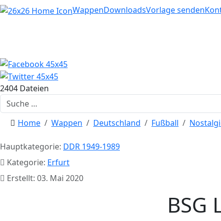
Home
Wappen
Downloads
Vorlage senden
Kon
2404 Dateien
Suchen
Home
Wappen
Deutschland
Fußball
Nostalgi
Hauptkategorie:
DDR 1949-1989
Kategorie:
Erfurt
Erstellt: 03. Mai 2020
BSG L