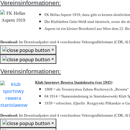
Vereinsinformationen:
FK Hellas Aspern 1919, dazu gibt es keinen deutlichen
Die Klubfarben Grün-Weiß sind identisch, sowie die 
Aspern ist ein kleiner Bezirksteil aus Wien dem 22. Be
Download:
Im Downloadpaket sind 4 verschiedene Vektorgrafikformate (CDR, AI E
×
×
Vereinsinformationen:
Klub Sportowy Rewera Stanisławów (vor 1945)
1908 = als Towarzystwa Zabaw Ruchowych „Rewera“ P
04.1914 = Namensänderung in Stanisławowski Klub Sp
1939 = erloschen; (Quelle: Rozgrywki Piłkarskie w Ga
Download:
Im Downloadpaket sind 4 verschiedene Vektorgrafikformate (CDR, AI E
×