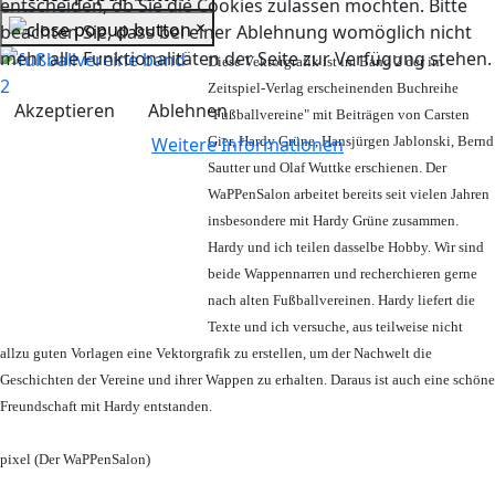
entscheiden, ob Sie die Cookies zulassen möchten. Bitte
×
beachten Sie, dass bei einer Ablehnung womöglich nicht
mehr alle Funktionalitäten der Seite zur Verfügung stehen.
Diese Vektorgrafik ist im Band 2 der im
Zeitspiel-Verlag erscheinenden Buchreihe
Akzeptieren
Ablehnen
"Fußballvereine" mit Beiträgen von Carsten
Weitere Informationen
Gier, Hardy Grüne, Hansjürgen Jablonski, Bernd
Sautter und Olaf Wuttke erschienen. Der
WaPPenSalon arbeitet bereits seit vielen Jahren
insbesondere mit Hardy Grüne zusammen.
Hardy und ich teilen dasselbe Hobby. Wir sind
beide Wappennarren und recherchieren gerne
nach alten Fußballvereinen. Hardy liefert die
Texte und ich versuche, aus teilweise nicht
allzu guten Vorlagen eine Vektorgrafik zu erstellen, um der Nachwelt die
Geschichten der Vereine und ihrer Wappen zu erhalten. Daraus ist auch eine schöne
Freundschaft mit Hardy entstanden.
pixel (Der WaPPenSalon)