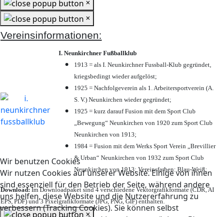
×
×
Vereinsinformationen:
I. Neunkirchner Fußballklub
1913 = als I. Neunkirchner Fussball-Klub gegründet,
kriegsbedingt wieder aufgelöst;
1925 = Nachfolgeverein als 1. Arbeitersportverein (A.
S. V.) Neunkirchen wieder gegründet;
1925 = kurz darauf Fusion mit dem Sport Club
„Bewegung“ Neunkirchen von 1920 zum Sport Club
Neunkirchen von 1913;
1984 = Fusion mit dem Werks Sport Verein „Brevillier
& Urban“ Neunkirchen von 1932 zum Sport Club
Wir benutzen Cookies
Neunkirchen von 1913; Vereinsfarben: Blau-Weiß;
Wir nutzen Cookies auf unserer Website. Einige von ihnen
sind essenziell für den Betrieb der Seite, während andere
Download:
Im Downloadpaket sind 4 verschiedene Vektorgrafikformate (CDR, AI
uns helfen, diese Website und die Nutzererfahrung zu
EPS, PDF) und 3 Pixelgrafikformate (JPG, PNG, GIF) enthalten.
verbessern (Tracking Cookies). Sie können selbst
×