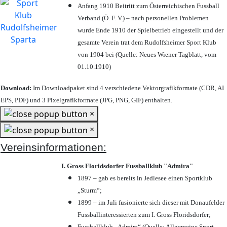
Anfang 1910 Beitritt zum Österreichischen Fussball
Verband (Ö. F. V.) – nach personellen Problemen
wurde Ende 1910 der Spielbetrieb eingestellt und der
gesamte Verein trat dem Rudolfsheimer Sport Klub
von 1904 bei (Quelle: Neues Wiener Tagblatt, vom
01.10.1910)
Download:
Im Downloadpaket sind 4 verschiedene Vektorgrafikformate (CDR, AI
EPS, PDF) und 3 Pixelgrafikformate (JPG, PNG, GIF) enthalten.
×
×
Vereinsinformationen:
I. Gross Floridsdorfer Fussballklub "Admira"
1897 – gab es bereits in Jedlesee einen Sportklub
„Sturm“;
1899 – im Juli fusionierte sich dieser mit Donaufelder
Fussballinteressierten zum I. Gross Floridsdorfer
;
Fussballklub „Admira“ (Quelle: Allgemeine Sport