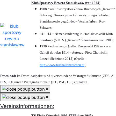
Klub Sportowy Rewera Stanisławów (vor 1945)
1908 = als Towarzystwa Zabaw Ruchowych „Rewera“
Polskiego Towarzystwa Gimnastycznego Sokółw
Stanisławowie gegründet – Vereinsfarben: Rot-
Schwarz;
04.1914 = Namensänderung in Stanisławowski Klub
Sportowy (S. K. S.) „Rewera“ Stanisławów von 1908;
1939 = erloschen; (Quelle: Rozgrywki Piłkarskie w
Galicji do roku 1914 – Autorzy: Piotr Chomicki,
Leszek Śledziona 2015) (Quelle:
http://www.fussballabzeichen.at
)
Download:
Im Downloadpaket sind 4 verschiedene Vektorgrafikformate (CDR, AI
EPS, PDF) und 3 Pixelgrafikformate (JPG, PNG, GIF) enthalten.
×
×
Vereinsinformationen:
TV Eiche Cöpenick 1896 ATSB (vor 1945)