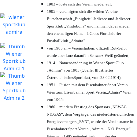
1903 – löste sich der Verein wieder auf;
1905 – vereinigten sich die wilden Vereine
Burschenschaft „Einigkeit“ Jedlesee und Jedleseer
Sportklub „Vindobona“ und nahmen dabei wieder
den ehemaligen Namen I. Gross Floridsdorfer
Fussballklub „Admira“
von 1905 an – Vereinsfarben: offiziell Rot-Gelb,
wurde aber kurz darauf in Schwarz-Weiß geändert;
1914 – Namensänderung in Wiener Sport Club
„Admira“ von 1905 (Quelle: Illustriertes
ÖsterreichischesSportblatt, vom 28.02.1914);
1951 – Fusion mit dem Eisenbahner Sport Verein
Wien zum Eisenbahner Sport Verein„Admira“ Wien
von 1905;
1960 – mit dem Einstieg des Sponsors „NEWAG-
NIOGAS“, dem Vorgänger des niederösterreichischen
Energieversorgers „EVN“, wurde der Vereinsname in
Eisenbahner Sport Verein „Admira – N.Ö. Energie“
Wien von 1905 geändert, jedoch unter der