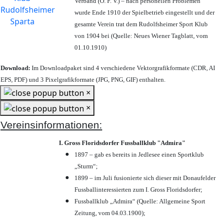
Verband (Ö. F. V.) – nach personellen Problemen
wurde Ende 1910 der Spielbetrieb eingestellt und der
gesamte Verein trat dem Rudolfsheimer Sport Klub
von 1904 bei (Quelle: Neues Wiener Tagblatt, vom
01.10.1910)
Download:
Im Downloadpaket sind 4 verschiedene Vektorgrafikformate (CDR, AI
EPS, PDF) und 3 Pixelgrafikformate (JPG, PNG, GIF) enthalten.
×
×
Vereinsinformationen:
I. Gross Floridsdorfer Fussballklub "Admira"
1897 – gab es bereits in Jedlesee einen Sportklub
„Sturm“;
1899 – im Juli fusionierte sich dieser mit Donaufelder
Fussballinteressierten zum I. Gross Floridsdorfer
;
Fussballklub „Admira“ (Quelle: Allgemeine Sport
Zeitung, vom 04.03.1900);