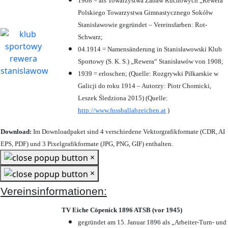
1908 = als Towarzystwa Zabaw Ruchowych „Rewera“
Polskiego Towarzystwa Gimnastycznego Sokółw
Stanisławowie gegründet – Vereinsfarben: Rot-
Schwarz;
04.1914 = Namensänderung in Stanisławowski Klub
Sportowy (S. K. S.) „Rewera“ Stanisławów von 1908;
1939 = erloschen; (Quelle: Rozgrywki Piłkarskie w
Galicji do roku 1914 – Autorzy: Piotr Chomicki,
Leszek Śledziona 2015) (Quelle:
http://www.fussballabzeichen.at
)
Download:
Im Downloadpaket sind 4 verschiedene Vektorgrafikformate (CDR, AI
EPS, PDF) und 3 Pixelgrafikformate (JPG, PNG, GIF) enthalten.
×
×
Vereinsinformationen:
TV Eiche Cöpenick 1896 ATSB (vor 1945)
gegründet am 15. Januar 1896 als „Arbeiter-Turn- und