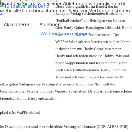
beachten Sie, dass bei einer Ablehnung womöglich nicht
Diese Vektorgrafik ist im Band 2 der im
mehr alle Funktionalitäten der Seite zur Verfügung stehen.
Zeitspiel-Verlag erscheinenden Buchreihe
"Fußballvereine" mit Beiträgen von Carsten
Akzeptieren
Ablehnen
Gier, Hardy Grüne, Hansjürgen Jablonski, Bernd
Weitere Informationen
Sautter und Olaf Wuttke erschienen. Der
WaPPenSalon arbeitet bereits seit vielen Jahren
insbesondere mit Hardy Grüne zusammen.
Hardy und ich teilen dasselbe Hobby. Wir sind
beide Wappennarren und recherchieren gerne
nach alten Fußballvereinen. Hardy liefert die
Texte und ich versuche, aus teilweise nicht
allzu guten Vorlagen eine Vektorgrafik zu erstellen, um der Nachwelt die
Geschichten der Vereine und ihrer Wappen zu erhalten. Daraus ist auch eine schöne
Freundschaft mit Hardy entstanden.
pixel (Der WaPPenSalon)
Im Downloadpaket sind 4 verschiedene Vektorgrafikformate (CDR, AI EPS, PDF)