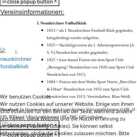
×
Vereinsinformationen:
I. Neunkirchner Fußballklub
1913 = als I. Neunkirchner Fussball-Klub gegründet,
kriegsbedingt wieder aufgelöst;
1925 = Nachfolgeverein als 1. Arbeitersportverein (A.
S. V.) Neunkirchen wieder gegründet;
1925 = kurz darauf Fusion mit dem Sport Club
„Bewegung“ Neunkirchen von 1920 zum Sport Club
Neunkirchen von 1913;
1984 = Fusion mit dem Werks Sport Verein „Brevillier
& Urban“ Neunkirchen von 1932 zum Sport Club
Wir benutzen Cookies
Neunkirchen von 1913; Vereinsfarben: Blau-Weiß;
Wir nutzen Cookies auf unserer Website. Einige von ihnen
Download:
Im Downloadpaket sind 4 verschiedene Vektorgrafikformate (CDR, AI
sind essenziell für den Betrieb der Seite, während andere
EPS, PDF) und 3 Pixelgrafikformate (JPG, PNG, GIF) enthalten.
uns helfen, diese Website und die Nutzererfahrung zu
×
verbessern (Tracking Cookies). Sie können selbst
entscheiden, ob Sie die Cookies zulassen möchten. Bitte
×