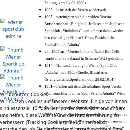
Zeitung, vom 04.03.1900);
1903 – löste sich der Verein wieder auf;
1905 – vereinigten sich die wilden Vereine
Burschenschaft „Einigkeit“ Jedlesee und Jedleseer
Sportklub „Vindobona“ und nahmen dabei wieder
den ehemaligen Namen I. Gross Floridsdorfer
Fussballklub „Admira“
von 1905 an – Vereinsfarben: offiziell Rot-Gelb,
wurde aber kurz darauf in Schwarz-Weiß geändert;
1914 – Namensänderung in Wiener Sport Club
„Admira“ von 1905 (Quelle: Illustriertes
ÖsterreichischesSportblatt, vom 28.02.1914);
1951 – Fusion mit dem Eisenbahner Sport Verein
Wien zum Eisenbahner Sport Verein„Admira“ Wien
Wir benutzen Cookies
von 1905;
Wir nutzen Cookies auf unserer Website. Einige von ihnen
1960 – mit dem Einstieg des Sponsors „NEWAG-
sind essenziell für den Betrieb der Seite, während andere
NIOGAS“, dem Vorgänger des niederösterreichischen
uns helfen, diese Website und die Nutzererfahrung zu
Energieversorgers „EVN“, wurde der Vereinsname in
verbessern (Tracking Cookies). Sie können selbst
Eisenbahner Sport Verein „Admira – N.Ö. Energie“
entscheiden, ob Sie die Cookies zulassen möchten. Bitte