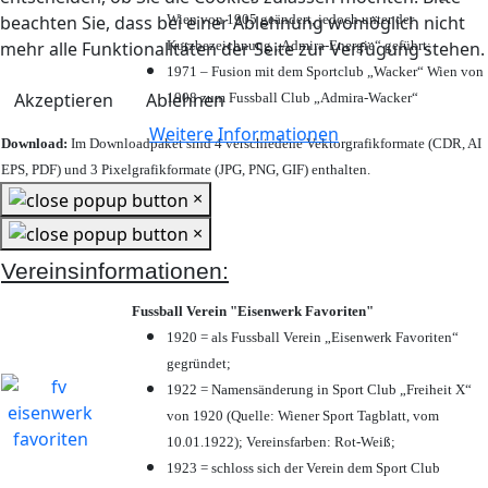
Wien von 1905 geändert, jedoch unter der
beachten Sie, dass bei einer Ablehnung womöglich nicht
Kurzbezeichnung „Admira-Energie“ geführt;
mehr alle Funktionalitäten der Seite zur Verfügung stehen.
1971 – Fusion mit dem Sportclub „Wacker“ Wien von
Akzeptieren
Ablehnen
1908 zum Fussball Club „Admira-Wacker“
Weitere Informationen
Download:
Im Downloadpaket sind 4 verschiedene Vektorgrafikformate (CDR, AI
EPS, PDF) und 3 Pixelgrafikformate (JPG, PNG, GIF) enthalten.
×
×
Vereinsinformationen:
Fussball Verein "Eisenwerk Favoriten"
1920 = als Fussball Verein „Eisenwerk Favoriten“
gegründet;
1922 = Namensänderung in Sport Club „Freiheit X“
von 1920 (Quelle: Wiener Sport Tagblatt, vom
10.01.1922); Vereinsfarben: Rot-Weiß;
1923 = schloss sich der Verein dem Sport Club