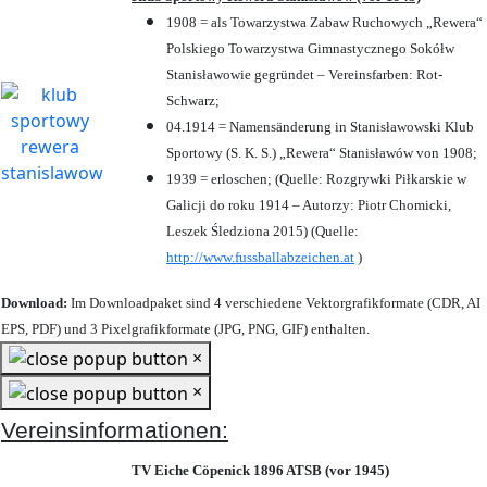
1908 = als Towarzystwa Zabaw Ruchowych „Rewera“
Polskiego Towarzystwa Gimnastycznego Sokółw
Stanisławowie gegründet – Vereinsfarben: Rot-
Schwarz;
04.1914 = Namensänderung in Stanisławowski Klub
Sportowy (S. K. S.) „Rewera“ Stanisławów von 1908;
1939 = erloschen; (Quelle: Rozgrywki Piłkarskie w
Galicji do roku 1914 – Autorzy: Piotr Chomicki,
Leszek Śledziona 2015) (Quelle:
http://www.fussballabzeichen.at
)
Download:
Im Downloadpaket sind 4 verschiedene Vektorgrafikformate (CDR, AI
EPS, PDF) und 3 Pixelgrafikformate (JPG, PNG, GIF) enthalten.
×
×
Vereinsinformationen:
TV Eiche Cöpenick 1896 ATSB (vor 1945)