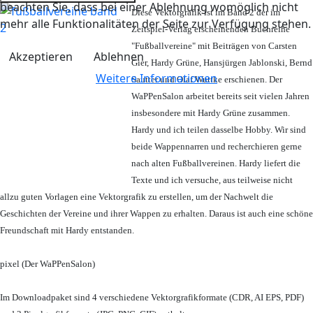
beachten Sie, dass bei einer Ablehnung womöglich nicht
Diese Vektorgrafik ist im Band 2 der im
mehr alle Funktionalitäten der Seite zur Verfügung stehen.
Zeitspiel-Verlag erscheinenden Buchreihe
"Fußballvereine" mit Beiträgen von Carsten
Akzeptieren
Ablehnen
Gier, Hardy Grüne, Hansjürgen Jablonski, Bernd
Weitere Informationen
Sautter und Olaf Wuttke erschienen. Der
WaPPenSalon arbeitet bereits seit vielen Jahren
insbesondere mit Hardy Grüne zusammen.
Hardy und ich teilen dasselbe Hobby. Wir sind
beide Wappennarren und recherchieren gerne
nach alten Fußballvereinen. Hardy liefert die
Texte und ich versuche, aus teilweise nicht
allzu guten Vorlagen eine Vektorgrafik zu erstellen, um der Nachwelt die
Geschichten der Vereine und ihrer Wappen zu erhalten. Daraus ist auch eine schöne
Freundschaft mit Hardy entstanden.
pixel (Der WaPPenSalon)
Im Downloadpaket sind 4 verschiedene Vektorgrafikformate (CDR, AI EPS, PDF)