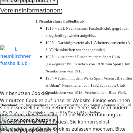
Vereinsinformationen:
I. Neunkirchner Fußballklub
1913 = als I. Neunkirchner Fussball-Klub gegründet,
kriegsbedingt wieder aufgelöst;
1925 = Nachfolgeverein als 1. Arbeitersportverein (A.
S. V.) Neunkirchen wieder gegründet;
1925 = kurz darauf Fusion mit dem Sport Club
„Bewegung“ Neunkirchen von 1920 zum Sport Club
Neunkirchen von 1913;
1984 = Fusion mit dem Werks Sport Verein „Brevillier
& Urban“ Neunkirchen von 1932 zum Sport Club
Wir benutzen Cookies
Neunkirchen von 1913; Vereinsfarben: Blau-Weiß;
Wir nutzen Cookies auf unserer Website. Einige von ihnen
Download:
Im Downloadpaket sind 4 verschiedene Vektorgrafikformate (CDR, AI
sind essenziell für den Betrieb der Seite, während andere
EPS, PDF) und 3 Pixelgrafikformate (JPG, PNG, GIF) enthalten.
uns helfen, diese Website und die Nutzererfahrung zu
×
verbessern (Tracking Cookies). Sie können selbst
entscheiden, ob Sie die Cookies zulassen möchten. Bitte
×