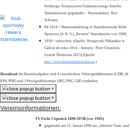
Polskiego Towarzystwa Gimnastycznego Sokółw
Stanisławowie gegründet – Vereinsfarben: Rot-
Schwarz;
04.1914 = Namensänderung in Stanisławowski Klub
Sportowy (S. K. S.) „Rewera“ Stanisławów von 1908;
1939 = erloschen; (Quelle: Rozgrywki Piłkarskie w
Galicji do roku 1914 – Autorzy: Piotr Chomicki,
Leszek Śledziona 2015) (Quelle:
http://www.fussballabzeichen.at
)
Download:
Im Downloadpaket sind 4 verschiedene Vektorgrafikformate (CDR, AI
EPS, PDF) und 3 Pixelgrafikformate (JPG, PNG, GIF) enthalten.
×
×
Vereinsinformationen:
TV Eiche Cöpenick 1896 ATSB (vor 1945)
gegründet am 15. Januar 1896 als „Arbeiter-Turn- und