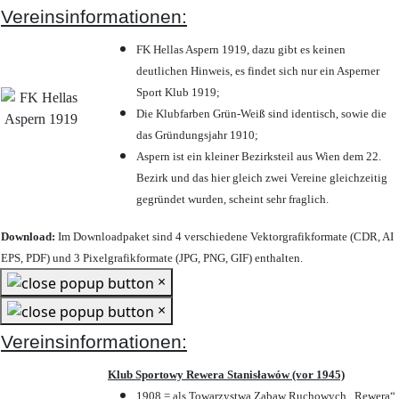
Vereinsinformationen:
FK Hellas Aspern 1919, dazu gibt es keinen
deutlichen Hinweis, es findet sich nur ein Asperner
Sport Klub 1919
;
Die Klubfarben Grün-Weiß sind identisch, sowie die
das Gründungsjahr 1910
;
Aspern ist ein kleiner Bezirksteil aus Wien dem 22.
Bezirk und das hier gleich zwei Vereine gleichzeitig
gegründet wurden, scheint sehr fraglich.
Download:
Im Downloadpaket sind 4 verschiedene Vektorgrafikformate (CDR, AI
EPS, PDF) und 3 Pixelgrafikformate (JPG, PNG, GIF) enthalten.
×
×
Vereinsinformationen:
Klub Sportowy Rewera Stanisławów (vor 1945)
1908 = als Towarzystwa Zabaw Ruchowych „Rewera“