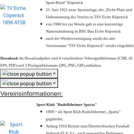
Sport-Bund“ Köpenick
21. Juni 1921 neue Sportanlage, der „Eiche-Platz und
Umbenennung des Vereins in TSV Eiche Köpenick
von 1986 bis zur Wende gab es eine kurzzeitige
Namensänderung in BSG Bau Eiche Köpenick
nach der Wiedervereinigung wurde der alte
Vereinsname "TSV Eiche Köpenick" wieder eingeführt
Download:
Im Downloadpaket sind 4 verschiedene Vektorgrafikformate (CDR, AI
EPS, PDF) und 3 Pixelgrafikformate (JPG, PNG, GIF) enthalten.
×
×
Vereinsinformationen:
Sport Klub "Rudolfsheimer Sparta"
1909 = als Sport Klub Rudolfsheimer „Sparta“
gegründet;
Anfang 1910 Beitritt zum Österreichischen Fussball
Verband (Ö. F. V.) – nach personellen Problemen