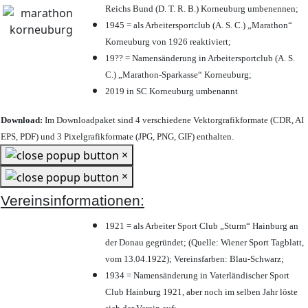
Reichs Bund (D. T. R. B.) Korneuburg umbenennen;
1945 = als Arbeitersportclub (A. S. C.) „Marathon“
Korneuburg von 1926 reaktiviert;
19?? = Namensänderung in Arbeitersportclub (A. S.
C.) „Marathon-Sparkasse“ Korneuburg;
2019 in SC Korneuburg umbenannt
Download:
Im Downloadpaket sind 4 verschiedene Vektorgrafikformate (CDR, AI
EPS, PDF) und 3 Pixelgrafikformate (JPG, PNG, GIF) enthalten.
×
×
Vereinsinformationen:
1921 = als Arbeiter Sport Club „Sturm“ Hainburg an
der Donau gegründet; (Quelle: Wiener Sport Tagblatt,
vom 13.04.1922); Vereinsfarben: Blau-Schwarz;
1934 = Namensänderung in Vaterländischer Sport
Club Hainburg 1921, aber noch im selben Jahr löste