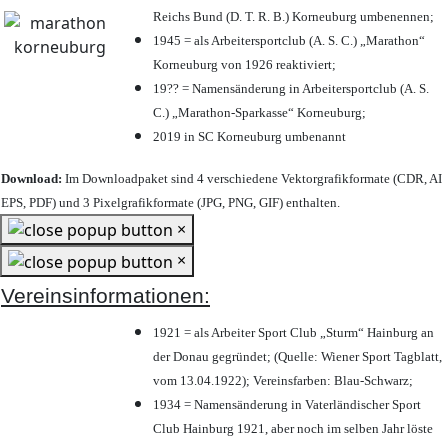
Reichs Bund (D. T. R. B.) Korneuburg umbenennen;
1945 = als Arbeitersportclub (A. S. C.) „Marathon“
Korneuburg von 1926 reaktiviert;
19?? = Namensänderung in Arbeitersportclub (A. S.
C.) „Marathon-Sparkasse“ Korneuburg;
2019 in SC Korneuburg umbenannt
Download:
Im Downloadpaket sind 4 verschiedene Vektorgrafikformate (CDR, AI
EPS, PDF) und 3 Pixelgrafikformate (JPG, PNG, GIF) enthalten.
×
×
Vereinsinformationen:
1921 = als Arbeiter Sport Club „Sturm“ Hainburg an
der Donau gegründet; (Quelle: Wiener Sport Tagblatt,
vom 13.04.1922); Vereinsfarben: Blau-Schwarz;
1934 = Namensänderung in Vaterländischer Sport
Club Hainburg 1921, aber noch im selben Jahr löste