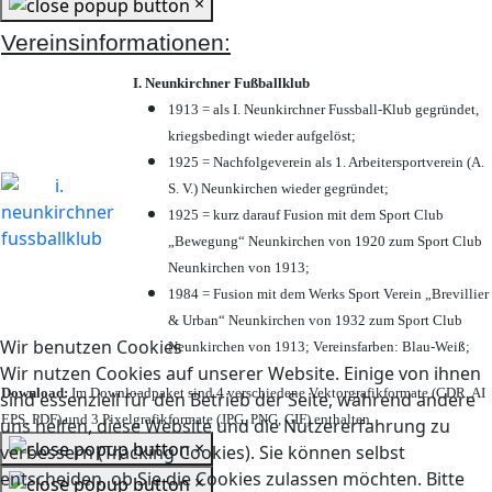
×
Vereinsinformationen:
I. Neunkirchner Fußballklub
1913 = als I. Neunkirchner Fussball-Klub gegründet,
kriegsbedingt wieder aufgelöst;
1925 = Nachfolgeverein als 1. Arbeitersportverein (A.
S. V.) Neunkirchen wieder gegründet;
1925 = kurz darauf Fusion mit dem Sport Club
„Bewegung“ Neunkirchen von 1920 zum Sport Club
Neunkirchen von 1913;
1984 = Fusion mit dem Werks Sport Verein „Brevillier
& Urban“ Neunkirchen von 1932 zum Sport Club
Wir benutzen Cookies
Neunkirchen von 1913; Vereinsfarben: Blau-Weiß;
Wir nutzen Cookies auf unserer Website. Einige von ihnen
Download:
Im Downloadpaket sind 4 verschiedene Vektorgrafikformate (CDR, AI
sind essenziell für den Betrieb der Seite, während andere
EPS, PDF) und 3 Pixelgrafikformate (JPG, PNG, GIF) enthalten.
uns helfen, diese Website und die Nutzererfahrung zu
×
verbessern (Tracking Cookies). Sie können selbst
entscheiden, ob Sie die Cookies zulassen möchten. Bitte
×