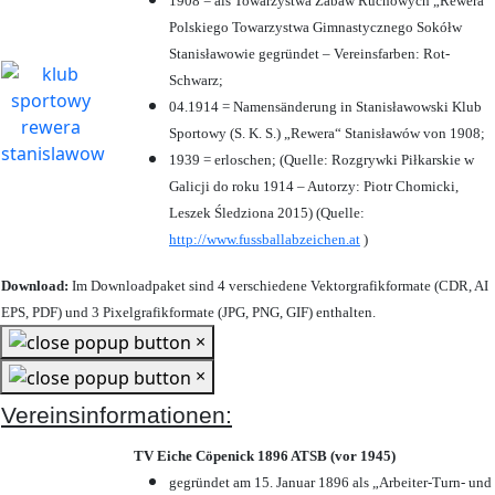
1908 = als Towarzystwa Zabaw Ruchowych „Rewera“
Polskiego Towarzystwa Gimnastycznego Sokółw
Stanisławowie gegründet – Vereinsfarben: Rot-
Schwarz;
04.1914 = Namensänderung in Stanisławowski Klub
Sportowy (S. K. S.) „Rewera“ Stanisławów von 1908;
1939 = erloschen; (Quelle: Rozgrywki Piłkarskie w
Galicji do roku 1914 – Autorzy: Piotr Chomicki,
Leszek Śledziona 2015) (Quelle:
http://www.fussballabzeichen.at
)
Download:
Im Downloadpaket sind 4 verschiedene Vektorgrafikformate (CDR, AI
EPS, PDF) und 3 Pixelgrafikformate (JPG, PNG, GIF) enthalten.
×
×
Vereinsinformationen:
TV Eiche Cöpenick 1896 ATSB (vor 1945)
gegründet am 15. Januar 1896 als „Arbeiter-Turn- und