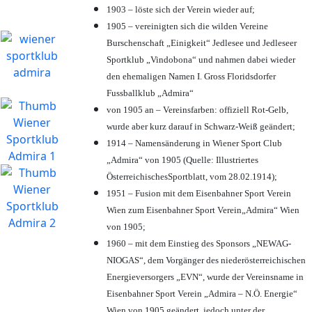
1903 – löste sich der Verein wieder auf;
1905 – vereinigten sich die wilden Vereine
Burschenschaft „Einigkeit“ Jedlesee und Jedleseer
Sportklub „Vindobona“ und nahmen dabei wieder
den ehemaligen Namen I. Gross Floridsdorfer
Fussballklub „Admira“
von 1905 an – Vereinsfarben: offiziell Rot-Gelb,
wurde aber kurz darauf in Schwarz-Weiß geändert;
1914 – Namensänderung in Wiener Sport Club
„Admira“ von 1905 (Quelle: Illustriertes
ÖsterreichischesSportblatt, vom 28.02.1914);
1951 – Fusion mit dem Eisenbahner Sport Verein
Wien zum Eisenbahner Sport Verein„Admira“ Wien
von 1905;
1960 – mit dem Einstieg des Sponsors „NEWAG-
NIOGAS“, dem Vorgänger des niederösterreichischen
Energieversorgers „EVN“, wurde der Vereinsname in
Eisenbahner Sport Verein „Admira – N.Ö. Energie“
Wien von 1905 geändert, jedoch unter der