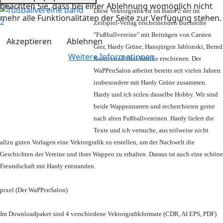
beachten Sie, dass bei einer Ablehnung womöglich nicht
Diese Vektorgrafik ist im Band 2 der im
mehr alle Funktionalitäten der Seite zur Verfügung stehen.
Zeitspiel-Verlag erscheinenden Buchreihe
"Fußballvereine" mit Beiträgen von Carsten
Akzeptieren
Ablehnen
Gier, Hardy Grüne, Hansjürgen Jablonski, Bernd
Weitere Informationen
Sautter und Olaf Wuttke erschienen. Der
WaPPenSalon arbeitet bereits seit vielen Jahren
insbesondere mit Hardy Grüne zusammen.
Hardy und ich teilen dasselbe Hobby. Wir sind
beide Wappennarren und recherchieren gerne
nach alten Fußballvereinen. Hardy liefert die
Texte und ich versuche, aus teilweise nicht
allzu guten Vorlagen eine Vektorgrafik zu erstellen, um der Nachwelt die
Geschichten der Vereine und ihrer Wappen zu erhalten. Daraus ist auch eine schöne
Freundschaft mit Hardy entstanden.
pixel (Der WaPPenSalon)
Im Downloadpaket sind 4 verschiedene Vektorgrafikformate (CDR, AI EPS, PDF)