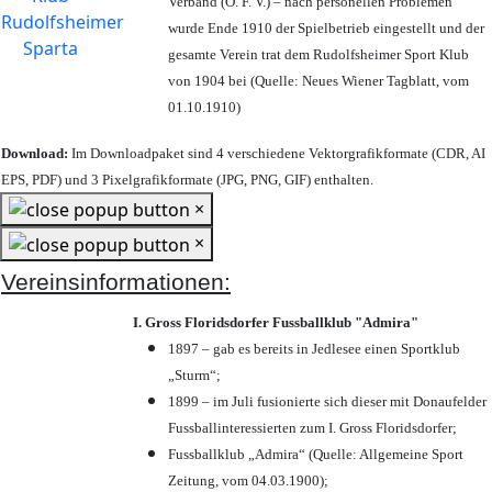
Verband (Ö. F. V.) – nach personellen Problemen
wurde Ende 1910 der Spielbetrieb eingestellt und der
gesamte Verein trat dem Rudolfsheimer Sport Klub
von 1904 bei (Quelle: Neues Wiener Tagblatt, vom
01.10.1910)
Download:
Im Downloadpaket sind 4 verschiedene Vektorgrafikformate (CDR, AI
EPS, PDF) und 3 Pixelgrafikformate (JPG, PNG, GIF) enthalten.
×
×
Vereinsinformationen:
I. Gross Floridsdorfer Fussballklub "Admira"
1897 – gab es bereits in Jedlesee einen Sportklub
„Sturm“;
1899 – im Juli fusionierte sich dieser mit Donaufelder
Fussballinteressierten zum I. Gross Floridsdorfer
;
Fussballklub „Admira“ (Quelle: Allgemeine Sport
Zeitung, vom 04.03.1900);