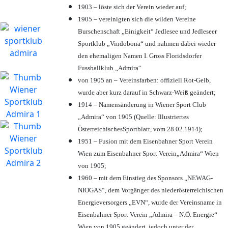
1903 – löste sich der Verein wieder auf;
1905 – vereinigten sich die wilden Vereine
Burschenschaft „Einigkeit“ Jedlesee und Jedleseer
Sportklub „Vindobona“ und nahmen dabei wieder
den ehemaligen Namen I. Gross Floridsdorfer
Fussballklub „Admira“
von 1905 an – Vereinsfarben: offiziell Rot-Gelb,
wurde aber kurz darauf in Schwarz-Weiß geändert;
1914 – Namensänderung in Wiener Sport Club
„Admira“ von 1905 (Quelle: Illustriertes
ÖsterreichischesSportblatt, vom 28.02.1914);
1951 – Fusion mit dem Eisenbahner Sport Verein
Wien zum Eisenbahner Sport Verein„Admira“ Wien
von 1905;
1960 – mit dem Einstieg des Sponsors „NEWAG-
NIOGAS“, dem Vorgänger des niederösterreichischen
Energieversorgers „EVN“, wurde der Vereinsname in
Eisenbahner Sport Verein „Admira – N.Ö. Energie“
Wien von 1905 geändert, jedoch unter der