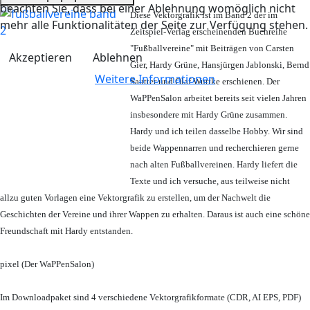
beachten Sie, dass bei einer Ablehnung womöglich nicht
Diese Vektorgrafik ist im Band 2 der im
mehr alle Funktionalitäten der Seite zur Verfügung stehen.
Zeitspiel-Verlag erscheinenden Buchreihe
"Fußballvereine" mit Beiträgen von Carsten
Akzeptieren
Ablehnen
Gier, Hardy Grüne, Hansjürgen Jablonski, Bernd
Weitere Informationen
Sautter und Olaf Wuttke erschienen. Der
WaPPenSalon arbeitet bereits seit vielen Jahren
insbesondere mit Hardy Grüne zusammen.
Hardy und ich teilen dasselbe Hobby. Wir sind
beide Wappennarren und recherchieren gerne
nach alten Fußballvereinen. Hardy liefert die
Texte und ich versuche, aus teilweise nicht
allzu guten Vorlagen eine Vektorgrafik zu erstellen, um der Nachwelt die
Geschichten der Vereine und ihrer Wappen zu erhalten. Daraus ist auch eine schöne
Freundschaft mit Hardy entstanden.
pixel (Der WaPPenSalon)
Im Downloadpaket sind 4 verschiedene Vektorgrafikformate (CDR, AI EPS, PDF)