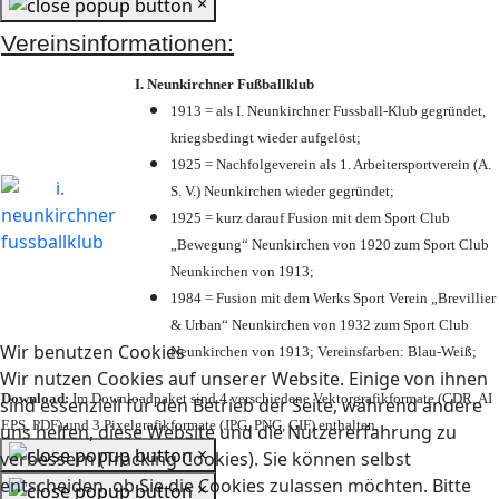
×
Vereinsinformationen:
I. Neunkirchner Fußballklub
1913 = als I. Neunkirchner Fussball-Klub gegründet,
kriegsbedingt wieder aufgelöst;
1925 = Nachfolgeverein als 1. Arbeitersportverein (A.
S. V.) Neunkirchen wieder gegründet;
1925 = kurz darauf Fusion mit dem Sport Club
„Bewegung“ Neunkirchen von 1920 zum Sport Club
Neunkirchen von 1913;
1984 = Fusion mit dem Werks Sport Verein „Brevillier
& Urban“ Neunkirchen von 1932 zum Sport Club
Wir benutzen Cookies
Neunkirchen von 1913; Vereinsfarben: Blau-Weiß;
Wir nutzen Cookies auf unserer Website. Einige von ihnen
Download:
Im Downloadpaket sind 4 verschiedene Vektorgrafikformate (CDR, AI
sind essenziell für den Betrieb der Seite, während andere
EPS, PDF) und 3 Pixelgrafikformate (JPG, PNG, GIF) enthalten.
uns helfen, diese Website und die Nutzererfahrung zu
×
verbessern (Tracking Cookies). Sie können selbst
entscheiden, ob Sie die Cookies zulassen möchten. Bitte
×