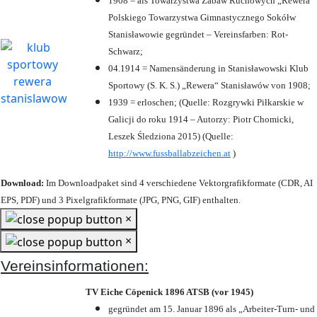
1908 = als Towarzystwa Zabaw Ruchowych „Rewera“
Polskiego Towarzystwa Gimnastycznego Sokółw
Stanisławowie gegründet – Vereinsfarben: Rot-
Schwarz;
04.1914 = Namensänderung in Stanisławowski Klub
Sportowy (S. K. S.) „Rewera“ Stanisławów von 1908;
1939 = erloschen; (Quelle: Rozgrywki Piłkarskie w
Galicji do roku 1914 – Autorzy: Piotr Chomicki,
Leszek Śledziona 2015) (Quelle:
http://www.fussballabzeichen.at
)
Download:
Im Downloadpaket sind 4 verschiedene Vektorgrafikformate (CDR, AI
EPS, PDF) und 3 Pixelgrafikformate (JPG, PNG, GIF) enthalten.
×
×
Vereinsinformationen:
TV Eiche Cöpenick 1896 ATSB (vor 1945)
gegründet am 15. Januar 1896 als „Arbeiter-Turn- und