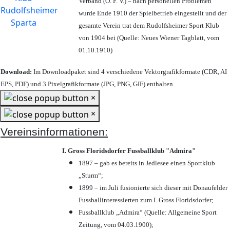
Verband (Ö. F. V.) – nach personellen Problemen
wurde Ende 1910 der Spielbetrieb eingestellt und der
gesamte Verein trat dem Rudolfsheimer Sport Klub
von 1904 bei (Quelle: Neues Wiener Tagblatt, vom
01.10.1910)
Download:
Im Downloadpaket sind 4 verschiedene Vektorgrafikformate (CDR, AI
EPS, PDF) und 3 Pixelgrafikformate (JPG, PNG, GIF) enthalten.
×
×
Vereinsinformationen:
I. Gross Floridsdorfer Fussballklub "Admira"
1897 – gab es bereits in Jedlesee einen Sportklub
„Sturm“;
1899 – im Juli fusionierte sich dieser mit Donaufelder
Fussballinteressierten zum I. Gross Floridsdorfer
;
Fussballklub „Admira“ (Quelle: Allgemeine Sport
Zeitung, vom 04.03.1900);