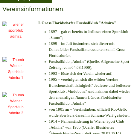
Vereinsinformationen:
I. Gross Floridsdorfer Fussballklub "Admira"
1897 – gab es bereits in Jedlesee einen Sportklub
„Sturm“;
1899 – im Juli fusionierte sich dieser mit
Donaufelder Fussballinteressierten zum I. Gross
Floridsdorfer
;
Fussballklub „Admira“ (Quelle: Allgemeine Sport
Zeitung, vom 04.03.1900);
1903 – löste sich der Verein wieder auf;
1905 – vereinigten sich die wilden Vereine
Burschenschaft „Einigkeit“ Jedlesee und Jedleseer
Sportklub „Vindobona“ und nahmen dabei wieder
den ehemaligen Namen I. Gross Floridsdorfer
Fussballklub „Admira“
von 1905 an – Vereinsfarben: offiziell Rot-Gelb,
wurde aber kurz darauf in Schwarz-Weiß geändert;
1914 – Namensänderung in Wiener Sport Club
„Admira“ von 1905 (Quelle: Illustriertes
ÖsterreichischesSportblatt, vom 28.02.1914);