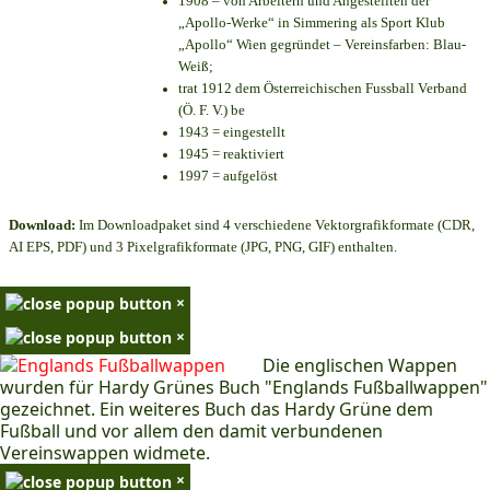
1908 – von Arbeitern und Angestellten der
„Apollo-Werke“ in Simmering als Sport Klub
„Apollo“ Wien gegründet – Vereinsfarben: Blau-
Weiß;
trat 1912 dem Österreichischen Fussball Verband
(Ö. F. V.) be
1943 = eingestellt
1945 = reaktiviert
1997 = aufgelöst
Download:
Im Downloadpaket sind 4 verschiedene Vektorgrafikformate (CDR,
AI EPS, PDF) und 3 Pixelgrafikformate (JPG, PNG, GIF) enthalten.
×
×
Die englischen Wappen
wurden für Hardy Grünes Buch "Englands Fußballwappen"
gezeichnet. Ein weiteres Buch das Hardy Grüne dem
Fußball und vor allem den damit verbundenen
Vereinswappen widmete.
×