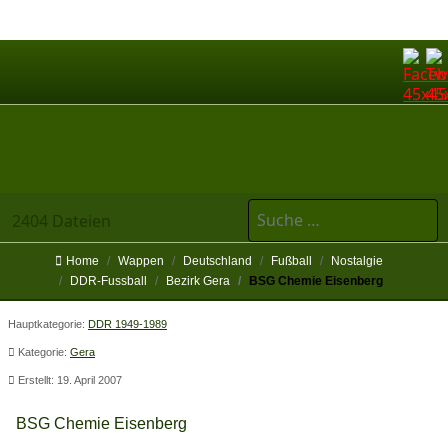
Suchen
2404 Dateien
Home
Wappen
Deutschland
Fußball
Nostalgie
DDR-Fussball
Bezirk Gera
BSG Chemie Eisenberg
Hauptkategorie:
DDR 1949-1989
Kategorie:
Gera
Erstellt: 19. April 2007
BSG Chemie Eisenberg