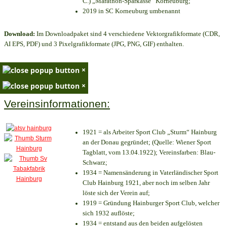
C.) „Marathon-Sparkasse“ Korneuburg;
2019 in SC Korneuburg umbenannt
Download:
Im Downloadpaket sind 4 verschiedene Vektorgrafikformate (CDR,
AI EPS, PDF) und 3 Pixelgrafikformate (JPG, PNG, GIF) enthalten.
×
×
Vereinsinformationen:
1921 = als Arbeiter Sport Club „Sturm“ Hainburg
an der Donau gegründet; (Quelle: Wiener Sport
Tagblatt, vom 13.04.1922); Vereinsfarben: Blau-
Schwarz;
1934 = Namensänderung in Vaterländischer Sport
Club Hainburg 1921, aber noch im selben Jahr
löste sich der Verein auf;
1919 = Gründung Hainburger Sport Club, welcher
sich 1932 auflöste;
1934 = entstand aus den beiden aufgelösten