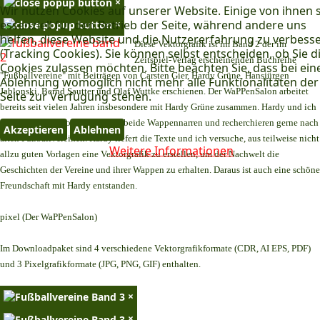
×
Wir nutzen Cookies auf unserer Website. Einige von ihnen 
×
essenziell für den Betrieb der Seite, während andere uns
helfen, diese Website und die Nutzererfahrung zu verbess
Diese Vektorgrafik ist im Band 2 der im
(Tracking Cookies). Sie können selbst entscheiden, ob Sie d
Zeitspiel-Verlag erscheinenden Buchreihe
Cookies zulassen möchten. Bitte beachten Sie, dass bei ein
"Fußballvereine" mit Beiträgen von Carsten Gier, Hardy Grüne, Hansjürgen
Ablehnung womöglich nicht mehr alle Funktionalitäten der
Jablonski, Bernd Sautter und Olaf Wuttke erschienen. Der WaPPenSalon arbeitet
Seite zur Verfügung stehen.
bereits seit vielen Jahren insbesondere mit Hardy Grüne zusammen. Hardy und ich
teilen dasselbe Hobby. Wir sind beide Wappennarren und recherchieren gerne nach
Akzeptieren
Ablehnen
alten Fußballvereinen. Hardy liefert die Texte und ich versuche, aus teilweise nicht
Weitere Informationen
allzu guten Vorlagen eine Vektorgrafik zu erstellen, um der Nachwelt die
Geschichten der Vereine und ihrer Wappen zu erhalten. Daraus ist auch eine schöne
Freundschaft mit Hardy entstanden.
pixel (Der WaPPenSalon)
Im Downloadpaket sind 4 verschiedene Vektorgrafikformate (CDR, AI EPS, PDF)
und 3 Pixelgrafikformate (JPG, PNG, GIF) enthalten.
×
×