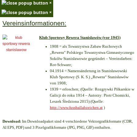
×
×
Vereinsinformationen:
Klub Sportowy Rewera Stanisławów (vor 1945)
1908 = als Towarzystwa Zabaw Ruchowych
„Rewera“ Polskiego Towarzystwa Gimnastycznego
Sokółw Stanisławowie gegründet – Vereinsfarben:
Rot-Schwarz;
04.1914 = Namensänderung in Stanisławowski
Klub Sportowy (S. K. S.) „Rewera“ Stanisławów
von 1908;
1939 = erloschen; (Quelle: Rozgrywki Piłkarskie w
Galicji do roku 1914 – Autorzy: Piotr Chomicki,
Leszek Śledziona 2015) (Quelle:
http://www.fussballabzeichen.at
)
Download:
Im Downloadpaket sind 4 verschiedene Vektorgrafikformate (CDR,
AI EPS, PDF) und 3 Pixelgrafikformate (JPG, PNG, GIF) enthalten.