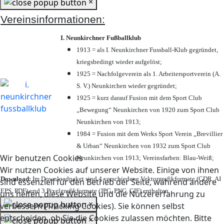
×
Vereinsinformationen:
I. Neunkirchner Fußballklub
1913 = als I. Neunkirchner Fussball-Klub gegründet,
kriegsbedingt wieder aufgelöst;
1925 = Nachfolgeverein als 1. Arbeitersportverein (A.
S. V.) Neunkirchen wieder gegründet;
1925 = kurz darauf Fusion mit dem Sport Club
„Bewegung“ Neunkirchen von 1920 zum Sport Club
Neunkirchen von 1913;
1984 = Fusion mit dem Werks Sport Verein „Brevillier
& Urban“ Neunkirchen von 1932 zum Sport Club
Wir benutzen Cookies
Neunkirchen von 1913; Vereinsfarben: Blau-Weiß;
Wir nutzen Cookies auf unserer Website. Einige von ihnen
Download:
Im Downloadpaket sind 4 verschiedene Vektorgrafikformate (CDR, AI
sind essenziell für den Betrieb der Seite, während andere
EPS, PDF) und 3 Pixelgrafikformate (JPG, PNG, GIF) enthalten.
uns helfen, diese Website und die Nutzererfahrung zu
×
verbessern (Tracking Cookies). Sie können selbst
entscheiden, ob Sie die Cookies zulassen möchten. Bitte
×