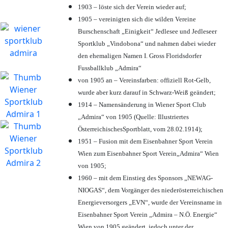
1903 – löste sich der Verein wieder auf;
1905 – vereinigten sich die wilden Vereine
Burschenschaft „Einigkeit“ Jedlesee und Jedleseer
Sportklub „Vindobona“ und nahmen dabei wieder
den ehemaligen Namen I. Gross Floridsdorfer
Fussballklub „Admira“
von 1905 an – Vereinsfarben: offiziell Rot-Gelb,
wurde aber kurz darauf in Schwarz-Weiß geändert;
1914 – Namensänderung in Wiener Sport Club
„Admira“ von 1905 (Quelle: Illustriertes
ÖsterreichischesSportblatt, vom 28.02.1914);
1951 – Fusion mit dem Eisenbahner Sport Verein
Wien zum Eisenbahner Sport Verein„Admira“ Wien
von 1905;
1960 – mit dem Einstieg des Sponsors „NEWAG-
NIOGAS“, dem Vorgänger des niederösterreichischen
Energieversorgers „EVN“, wurde der Vereinsname in
Eisenbahner Sport Verein „Admira – N.Ö. Energie“
Wien von 1905 geändert, jedoch unter der