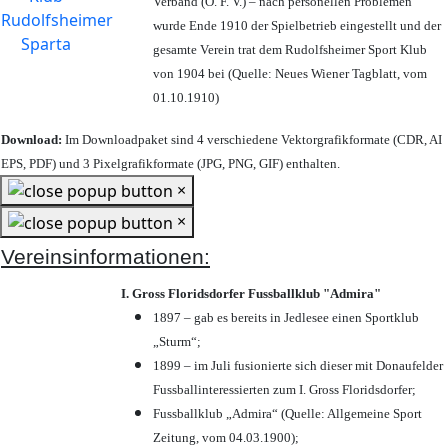
Verband (Ö. F. V.) – nach personellen Problemen
wurde Ende 1910 der Spielbetrieb eingestellt und der
gesamte Verein trat dem Rudolfsheimer Sport Klub
von 1904 bei (Quelle: Neues Wiener Tagblatt, vom
01.10.1910)
Download:
Im Downloadpaket sind 4 verschiedene Vektorgrafikformate (CDR, AI
EPS, PDF) und 3 Pixelgrafikformate (JPG, PNG, GIF) enthalten.
×
×
Vereinsinformationen:
I. Gross Floridsdorfer Fussballklub "Admira"
1897 – gab es bereits in Jedlesee einen Sportklub
„Sturm“;
1899 – im Juli fusionierte sich dieser mit Donaufelder
Fussballinteressierten zum I. Gross Floridsdorfer
;
Fussballklub „Admira“ (Quelle: Allgemeine Sport
Zeitung, vom 04.03.1900);