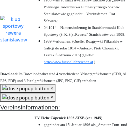
1908 = als Towarzystwa Zabaw Ruchowych „Rewera“
Polskiego Towarzystwa Gimnastycznego Sokółw
Stanisławowie gegründet – Vereinsfarben: Rot-
Schwarz;
04.1914 = Namensänderung in Stanisławowski Klub
Sportowy (S. K. S.) „Rewera“ Stanisławów von 1908;
1939 = erloschen; (Quelle: Rozgrywki Piłkarskie w
Galicji do roku 1914 – Autorzy: Piotr Chomicki,
Leszek Śledziona 2015) (Quelle:
http://www.fussballabzeichen.at
)
Download:
Im Downloadpaket sind 4 verschiedene Vektorgrafikformate (CDR, AI
EPS, PDF) und 3 Pixelgrafikformate (JPG, PNG, GIF) enthalten.
×
×
Vereinsinformationen:
TV Eiche Cöpenick 1896 ATSB (vor 1945)
gegründet am 15. Januar 1896 als „Arbeiter-Turn- und