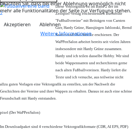
beachten Sie, dass bei einer Ablehnung womöglich nicht
Diese Vektorgrafik ist im Band 2 der im
mehr alle Funktionalitäten der Seite zur Verfügung stehen.
Zeitspiel-Verlag erscheinenden Buchreihe
"Fußballvereine" mit Beiträgen von Carsten
Akzeptieren
Ablehnen
Gier, Hardy Grüne, Hansjürgen Jablonski, Bernd
Weitere Informationen
Sautter und Olaf Wuttke erschienen. Der
WaPPenSalon arbeitet bereits seit vielen Jahren
insbesondere mit Hardy Grüne zusammen.
Hardy und ich teilen dasselbe Hobby. Wir sind
beide Wappennarren und recherchieren gerne
nach alten Fußballvereinen. Hardy liefert die
Texte und ich versuche, aus teilweise nicht
allzu guten Vorlagen eine Vektorgrafik zu erstellen, um der Nachwelt die
Geschichten der Vereine und ihrer Wappen zu erhalten. Daraus ist auch eine schöne
Freundschaft mit Hardy entstanden.
pixel (Der WaPPenSalon)
Im Downloadpaket sind 4 verschiedene Vektorgrafikformate (CDR, AI EPS, PDF)