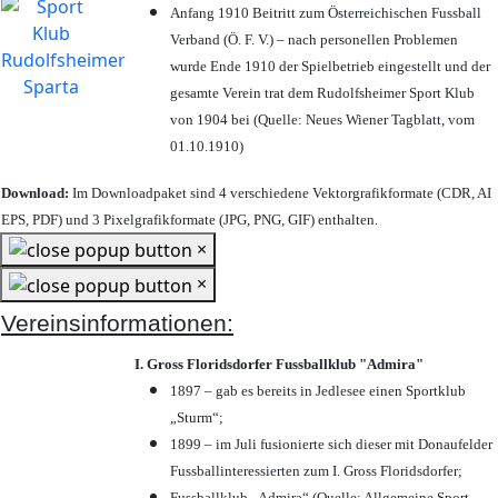
Anfang 1910 Beitritt zum Österreichischen Fussball
Verband (Ö. F. V.) – nach personellen Problemen
wurde Ende 1910 der Spielbetrieb eingestellt und der
gesamte Verein trat dem Rudolfsheimer Sport Klub
von 1904 bei (Quelle: Neues Wiener Tagblatt, vom
01.10.1910)
Download:
Im Downloadpaket sind 4 verschiedene Vektorgrafikformate (CDR, AI
EPS, PDF) und 3 Pixelgrafikformate (JPG, PNG, GIF) enthalten.
×
×
Vereinsinformationen:
I. Gross Floridsdorfer Fussballklub "Admira"
1897 – gab es bereits in Jedlesee einen Sportklub
„Sturm“;
1899 – im Juli fusionierte sich dieser mit Donaufelder
Fussballinteressierten zum I. Gross Floridsdorfer
;
Fussballklub „Admira“ (Quelle: Allgemeine Sport