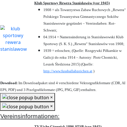
Klub Sportowy Rewera Stanisławów (vor 1945)
1908 = als Towarzystwa Zabaw Ruchowych „Rewera“
Polskiego Towarzystwa Gimnastycznego Sokółw
Stanisławowie gegründet – Vereinsfarben: Rot-
Schwarz;
04.1914 = Namensänderung in Stanisławowski Klub
Sportowy (S. K. S.) „Rewera“ Stanisławów von 1908;
1939 = erloschen; (Quelle: Rozgrywki Piłkarskie w
Galicji do roku 1914 – Autorzy: Piotr Chomicki,
Leszek Śledziona 2015) (Quelle:
http://www.fussballabzeichen.at
)
Download:
Im Downloadpaket sind 4 verschiedene Vektorgrafikformate (CDR, AI
EPS, PDF) und 3 Pixelgrafikformate (JPG, PNG, GIF) enthalten.
×
×
Vereinsinformationen:
TV Eiche Cöpenick 1896 ATSB (vor 1945)