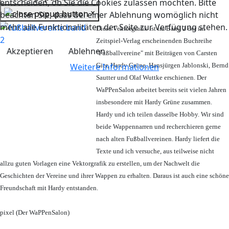
entscheiden, ob Sie die Cookies zulassen möchten. Bitte
×
beachten Sie, dass bei einer Ablehnung womöglich nicht
mehr alle Funktionalitäten der Seite zur Verfügung stehen.
Diese Vektorgrafik ist im Band 2 der im
Zeitspiel-Verlag erscheinenden Buchreihe
Akzeptieren
Ablehnen
"Fußballvereine" mit Beiträgen von Carsten
Weitere Informationen
Gier, Hardy Grüne, Hansjürgen Jablonski, Bernd
Sautter und Olaf Wuttke erschienen. Der
WaPPenSalon arbeitet bereits seit vielen Jahren
insbesondere mit Hardy Grüne zusammen.
Hardy und ich teilen dasselbe Hobby. Wir sind
beide Wappennarren und recherchieren gerne
nach alten Fußballvereinen. Hardy liefert die
Texte und ich versuche, aus teilweise nicht
allzu guten Vorlagen eine Vektorgrafik zu erstellen, um der Nachwelt die
Geschichten der Vereine und ihrer Wappen zu erhalten. Daraus ist auch eine schöne
Freundschaft mit Hardy entstanden.
pixel (Der WaPPenSalon)