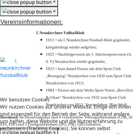
×
×
Vereinsinformationen:
I. Neunkirchner Fußballklub
1913 = als I. Neunkirchner Fussball-Klub gegründet,
kriegsbedingt wieder aufgelöst;
1925 = Nachfolgeverein als 1. Arbeitersportverein (A.
S. V.) Neunkirchen wieder gegründet;
1925 = kurz darauf Fusion mit dem Sport Club
„Bewegung“ Neunkirchen von 1920 zum Sport Club
Neunkirchen von 1913;
1984 = Fusion mit dem Werks Sport Verein „Brevillier
& Urban“ Neunkirchen von 1932 zum Sport Club
Wir benutzen Cookies
Neunkirchen von 1913; Vereinsfarben: Blau-Weiß;
Wir nutzen Cookies auf unserer Website. Einige von ihnen
sind essenziell für den Betrieb der Seite, während andere
Download:
Im Downloadpaket sind 4 verschiedene Vektorgrafikformate (CDR, AI
uns helfen, diese Website und die Nutzererfahrung zu
EPS, PDF) und 3 Pixelgrafikformate (JPG, PNG, GIF) enthalten.
verbessern (Tracking Cookies). Sie können selbst
×