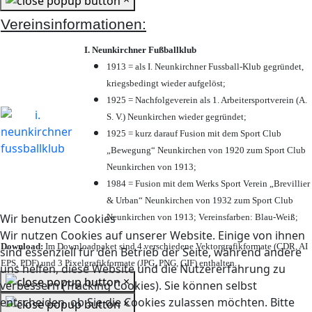
Vereinsinformationen:
I. Neunkirchner Fußballklub
1913 = als I. Neunkirchner Fussball-Klub gegründet,
kriegsbedingt wieder aufgelöst;
1925 = Nachfolgeverein als 1. Arbeitersportverein (A.
S. V.) Neunkirchen wieder gegründet;
1925 = kurz darauf Fusion mit dem Sport Club
„Bewegung“ Neunkirchen von 1920 zum Sport Club
Neunkirchen von 1913;
1984 = Fusion mit dem Werks Sport Verein „Brevillier
& Urban“ Neunkirchen von 1932 zum Sport Club
Wir benutzen Cookies
Neunkirchen von 1913; Vereinsfarben: Blau-Weiß;
Wir nutzen Cookies auf unserer Website. Einige von ihnen
Download:
Im Downloadpaket sind 4 verschiedene Vektorgrafikformate (CDR, AI
sind essenziell für den Betrieb der Seite, während andere
EPS, PDF) und 3 Pixelgrafikformate (JPG, PNG, GIF) enthalten.
uns helfen, diese Website und die Nutzererfahrung zu
×
verbessern (Tracking Cookies). Sie können selbst
entscheiden, ob Sie die Cookies zulassen möchten. Bitte
×