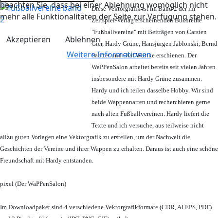
beachten Sie, dass bei einer Ablehnung womöglich nicht
Diese Vektorgrafik ist im Band 2 der im
mehr alle Funktionalitäten der Seite zur Verfügung stehen.
Zeitspiel-Verlag erscheinenden Buchreihe
"Fußballvereine" mit Beiträgen von Carsten
Akzeptieren
Ablehnen
Gier, Hardy Grüne, Hansjürgen Jablonski, Bernd
Weitere Informationen
Sautter und Olaf Wuttke erschienen. Der
WaPPenSalon arbeitet bereits seit vielen Jahren
insbesondere mit Hardy Grüne zusammen.
Hardy und ich teilen dasselbe Hobby. Wir sind
beide Wappennarren und recherchieren gerne
nach alten Fußballvereinen. Hardy liefert die
Texte und ich versuche, aus teilweise nicht
allzu guten Vorlagen eine Vektorgrafik zu erstellen, um der Nachwelt die
Geschichten der Vereine und ihrer Wappen zu erhalten. Daraus ist auch eine schöne
Freundschaft mit Hardy entstanden.
pixel (Der WaPPenSalon)
Im Downloadpaket sind 4 verschiedene Vektorgrafikformate (CDR, AI EPS, PDF)