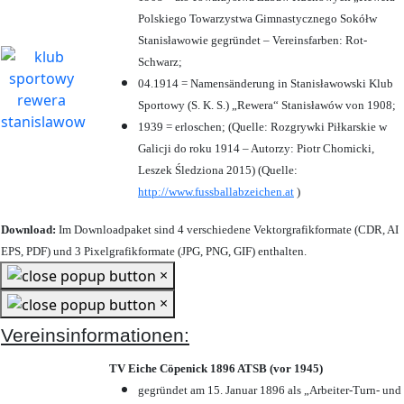
Polskiego Towarzystwa Gimnastycznego Sokółw
Stanisławowie gegründet – Vereinsfarben: Rot-
Schwarz;
04.1914 = Namensänderung in Stanisławowski Klub
Sportowy (S. K. S.) „Rewera“ Stanisławów von 1908;
1939 = erloschen; (Quelle: Rozgrywki Piłkarskie w
Galicji do roku 1914 – Autorzy: Piotr Chomicki,
Leszek Śledziona 2015) (Quelle:
http://www.fussballabzeichen.at
)
Download:
Im Downloadpaket sind 4 verschiedene Vektorgrafikformate (CDR, AI
EPS, PDF) und 3 Pixelgrafikformate (JPG, PNG, GIF) enthalten.
×
×
Vereinsinformationen:
TV Eiche Cöpenick 1896 ATSB (vor 1945)
gegründet am 15. Januar 1896 als „Arbeiter-Turn- und