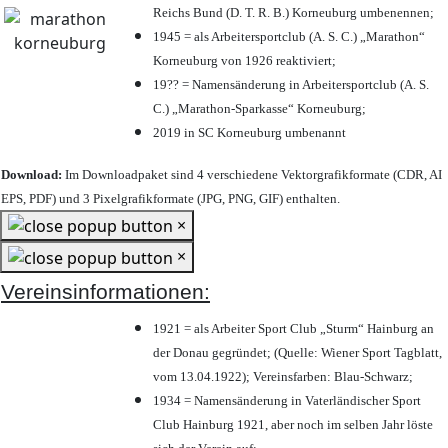
Reichs Bund (D. T. R. B.) Korneuburg umbenennen;
1945 = als Arbeitersportclub (A. S. C.) „Marathon“
Korneuburg von 1926 reaktiviert;
19?? = Namensänderung in Arbeitersportclub (A. S.
C.) „Marathon-Sparkasse“ Korneuburg;
2019 in SC Korneuburg umbenannt
Download:
Im Downloadpaket sind 4 verschiedene Vektorgrafikformate (CDR, AI
EPS, PDF) und 3 Pixelgrafikformate (JPG, PNG, GIF) enthalten.
×
×
Vereinsinformationen:
1921 = als Arbeiter Sport Club „Sturm“ Hainburg an
der Donau gegründet; (Quelle: Wiener Sport Tagblatt,
vom 13.04.1922); Vereinsfarben: Blau-Schwarz;
1934 = Namensänderung in Vaterländischer Sport
Club Hainburg 1921, aber noch im selben Jahr löste