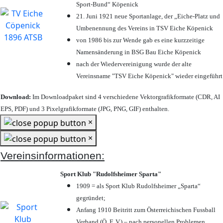
Sport-Bund“ Köpenick
21. Juni 1921 neue Sportanlage, der „Eiche-Platz und
Umbenennung des Vereins in TSV Eiche Köpenick
von 1986 bis zur Wende gab es eine kurzzeitige
Namensänderung in BSG Bau Eiche Köpenick
nach der Wiedervereinigung wurde der alte
Vereinsname "TSV Eiche Köpenick" wieder eingeführt
Download:
Im Downloadpaket sind 4 verschiedene Vektorgrafikformate (CDR, AI
EPS, PDF) und 3 Pixelgrafikformate (JPG, PNG, GIF) enthalten.
×
×
Vereinsinformationen:
Sport Klub "Rudolfsheimer Sparta"
1909 = als Sport Klub Rudolfsheimer „Sparta“
gegründet;
Anfang 1910 Beitritt zum Österreichischen Fussball
Verband (Ö. F. V.) – nach personellen Problemen