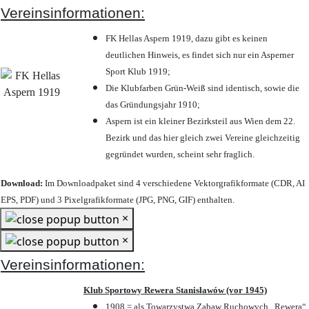
Vereinsinformationen:
FK Hellas Aspern 1919, dazu gibt es keinen
deutlichen Hinweis, es findet sich nur ein Asperner
Sport Klub 1919
;
Die Klubfarben Grün-Weiß sind identisch, sowie die
das Gründungsjahr 1910
;
Aspern ist ein kleiner Bezirksteil aus Wien dem 22.
Bezirk und das hier gleich zwei Vereine gleichzeitig
gegründet wurden, scheint sehr fraglich.
Download:
Im Downloadpaket sind 4 verschiedene Vektorgrafikformate (CDR, AI
EPS, PDF) und 3 Pixelgrafikformate (JPG, PNG, GIF) enthalten.
×
×
Vereinsinformationen:
Klub Sportowy Rewera Stanisławów (vor 1945)
1908 = als Towarzystwa Zabaw Ruchowych „Rewera“