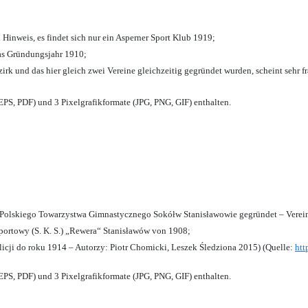
 Hinweis, es findet sich nur ein Asperner Sport Klub 1919
;
das Gründungsjahr 1910
;
zirk und das hier gleich zwei Vereine gleichzeitig gegründet wurden, scheint sehr fr
PS, PDF) und 3 Pixelgrafikformate (JPG, PNG, GIF) enthalten.
olskiego Towarzystwa Gimnastycznego Sokółw Stanisławowie gegründet – Verein
ortowy (S. K. S.) „Rewera“ Stanisławów von 1908;
licji do roku 1914 – Autorzy: Piotr Chomicki, Leszek Śledziona 2015) (Quelle:
htt
PS, PDF) und 3 Pixelgrafikformate (JPG, PNG, GIF) enthalten.