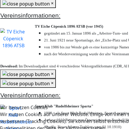
×
Vereinsinformationen:
TV Eiche Cöpenick 1896 ATSB (vor 1945)
gegründet am 15. Januar 1896 als „Arbeiter-Turn- un
21. Juni 1921 neue Sportanlage, der „Eiche-Platz u
von 1986 bis zur Wende gab es eine kurzzeitige Nam
nach der Wiedervereinigung wurde der alte Vereinsna
Download:
Im Downloadpaket sind 4 verschiedene Vektorgrafikformate (CDR, AI E
×
×
Vereinsinformationen:
Sport Klub "Rudolfsheimer Sparta"
Wir benutzen Cookies
1909 = als Sport Klub Rudolfsheimer „Sparta“ gegründ
Wir nutzen Cookies auf unserer Website. Einige von ihnen s
Anfang 1910 Beitritt zum Österreichischen Fussball Ve
verbessern (Tracking Cookies). Sie können selbst entscheid
(Quelle: Neues Wiener Tagblatt, vom 01.10.1910)
Funktionalitäten der Seite zur Verfügung stehen.