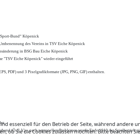
d Sport-Bund“ Köpenick
nd Umbenennung des Vereins in TSV Eiche Köpenick
ensänderung in BSG Bau Eiche Köpenick
me "TSV Eiche Köpenick" wieder eingeführt
PS, PDF) und 3 Pixelgrafikformate (JPG, PNG, GIF) enthalten.
et;
ind essenziell für den Betrieb der Seite, während andere u
rband (Ö. F. V.) – nach personellen Problemen wurde Ende 1910 der Spielbetrieb e
en, ob Sie die Cookies zulassen möchten. Bitte beachten Si