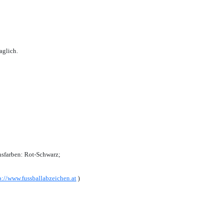
aglich.
sfarben: Rot-Schwarz;
p://www.fussballabzeichen.at
)