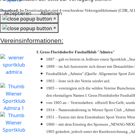
Download:
Im Downloadpaket sind 4 verschiedene Vektorgrafikformate (CDR, AI E
Akzeptieren
Ablehnen
×
×
Vereinsinformationen:
I. Gross Floridsdorfer Fussballklub "Admira"
1897 – gab es bereits in Jedlesee einen Sportklub „St
1899 – im Juli fusionierte sich dieser mit Donaufelder 
Fussballklub „Admira“ (Quelle: Allgemeine Sport Zei
1903 – löste sich der Verein wieder auf;
1905 – vereinigten sich die wilden Vereine Burschens
den ehemaligen Namen I. Gross Floridsdorfer Fussbal
von 1905 an – Vereinsfarben: offiziell Rot-Gelb, wurd
1914 – Namensänderung in Wiener Sport Club „Admira“ 
1951 – Fusion mit dem Eisenbahner Sport Verein Wie
1960 – mit dem Einstieg des Sponsors „NEWAG-NIOGAS
1905 geändert, jedoch unter der Kurzbezeichnung „Ad