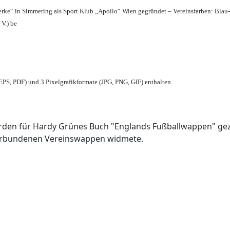
erke“ in Simmering als Sport Klub „Apollo“ Wien gegründet – Vereinsfarben: Blau
 V.) be
PS, PDF) und 3 Pixelgrafikformate (JPG, PNG, GIF) enthalten.
den für Hardy Grünes Buch "Englands Fußballwappen" geze
verbundenen Vereinswappen widmete.