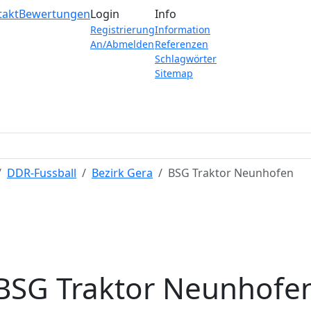
takt
Bewertungen
Login
Info
Registrierung
Information
An/Abmelden
Referenzen
Schlagwörter
Sitemap
DDR-Fussball
Bezirk Gera
BSG Traktor Neunhofen
BSG Traktor Neunhofe