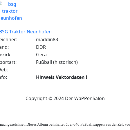
BSG Traktor Neunhofen
eichner:
maddin83
and:
DDR
ezirk:
Gera
portart:
Fußball (historisch)
eb:
nfo:
Hinweis Vektordaten !
Copyright © 2024 Der WaPPenSalon
achgezeichnet. Dieses Album beinhaltet über 640 Fußballwappen aus der Zeit vo