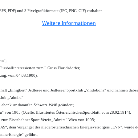
PS, PDF) und 3 Pixelgrafikformate (JPG, PNG, GIF) enthalten.
Weitere Informationen
urm“;
Fussballinteressierten zum I. Gross Floridsdorfer
;
tung, vom 04.03.1900);
chaft „Einigkeit“ Jedlesee und Jedleseer Sportklub „Vindobona“ und nahmen dabei
lklub „Admira“
e aber kurz darauf in Schwarz-Weiß geändert;
von 1905 (Quelle: Illustriertes ÖsterreichischesSportblatt, vom 28.02.1914);
n zum Eisenbahner Sport Verein„Admira“ Wien von 1905;
“, dem Vorgänger des niederösterreichischen Energieversorgers „EVN“, wurde de
mira-Energie“ geführt;