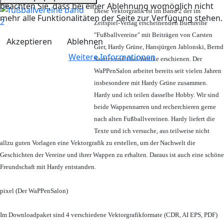
beachten Sie, dass bei einer Ablehnung womöglich nicht
Diese Vektorgrafik ist im Band 2 der im
mehr alle Funktionalitäten der Seite zur Verfügung stehen.
Zeitspiel-Verlag erscheinenden Buchreihe
"Fußballvereine" mit Beiträgen von Carsten
Akzeptieren
Ablehnen
Gier, Hardy Grüne, Hansjürgen Jablonski, Bernd
Weitere Informationen
Sautter und Olaf Wuttke erschienen. Der
WaPPenSalon arbeitet bereits seit vielen Jahren
insbesondere mit Hardy Grüne zusammen.
Hardy und ich teilen dasselbe Hobby. Wir sind
beide Wappennarren und recherchieren gerne
nach alten Fußballvereinen. Hardy liefert die
Texte und ich versuche, aus teilweise nicht
allzu guten Vorlagen eine Vektorgrafik zu erstellen, um der Nachwelt die
Geschichten der Vereine und ihrer Wappen zu erhalten. Daraus ist auch eine schöne
Freundschaft mit Hardy entstanden.
pixel (Der WaPPenSalon)
Im Downloadpaket sind 4 verschiedene Vektorgrafikformate (CDR, AI EPS, PDF)