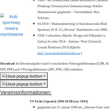
1908 = als Towarzystwa Zabaw Ruchowych „Rewera“
Polskiego Towarzystwa Gimnastycznego Sokółw
Stanisławowie gegründet – Vereinsfarben: Rot-
Schwarz;
04.1914 = Namensänderung in Stanisławowski Klub
Sportowy (S. K. S.) „Rewera“ Stanisławów von 1908;
1939 = erloschen; (Quelle: Rozgrywki Piłkarskie w
Galicji do roku 1914 – Autorzy: Piotr Chomicki,
Leszek Śledziona 2015) (Quelle:
http://www.fussballabzeichen.at
)
Download:
Im Downloadpaket sind 4 verschiedene Vektorgrafikformate (CDR, AI
EPS, PDF) und 3 Pixelgrafikformate (JPG, PNG, GIF) enthalten.
×
×
Vereinsinformationen:
TV Eiche Cöpenick 1896 ATSB (vor 1945)
gegründet am 15. Januar 1896 als „Arbeiter-Turn- und