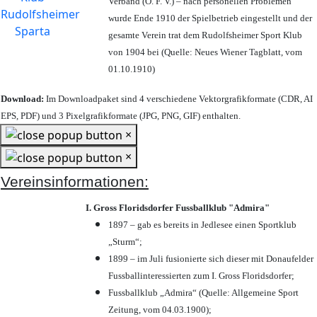
Verband (Ö. F. V.) – nach personellen Problemen
wurde Ende 1910 der Spielbetrieb eingestellt und der
gesamte Verein trat dem Rudolfsheimer Sport Klub
von 1904 bei (Quelle: Neues Wiener Tagblatt, vom
01.10.1910)
Download:
Im Downloadpaket sind 4 verschiedene Vektorgrafikformate (CDR, AI
EPS, PDF) und 3 Pixelgrafikformate (JPG, PNG, GIF) enthalten.
×
×
Vereinsinformationen:
I. Gross Floridsdorfer Fussballklub "Admira"
1897 – gab es bereits in Jedlesee einen Sportklub
„Sturm“;
1899 – im Juli fusionierte sich dieser mit Donaufelder
Fussballinteressierten zum I. Gross Floridsdorfer
;
Fussballklub „Admira“ (Quelle: Allgemeine Sport
Zeitung, vom 04.03.1900);