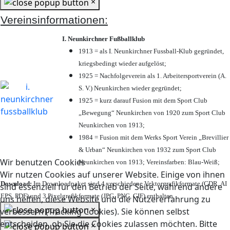
×
Vereinsinformationen:
I. Neunkirchner Fußballklub
1913 = als I. Neunkirchner Fussball-Klub gegründet,
kriegsbedingt wieder aufgelöst;
1925 = Nachfolgeverein als 1. Arbeitersportverein (A.
S. V.) Neunkirchen wieder gegründet;
1925 = kurz darauf Fusion mit dem Sport Club
„Bewegung“ Neunkirchen von 1920 zum Sport Club
Neunkirchen von 1913;
1984 = Fusion mit dem Werks Sport Verein „Brevillier
& Urban“ Neunkirchen von 1932 zum Sport Club
Wir benutzen Cookies
Neunkirchen von 1913; Vereinsfarben: Blau-Weiß;
Wir nutzen Cookies auf unserer Website. Einige von ihnen
Download:
Im Downloadpaket sind 4 verschiedene Vektorgrafikformate (CDR, AI
sind essenziell für den Betrieb der Seite, während andere
EPS, PDF) und 3 Pixelgrafikformate (JPG, PNG, GIF) enthalten.
uns helfen, diese Website und die Nutzererfahrung zu
×
verbessern (Tracking Cookies). Sie können selbst
entscheiden, ob Sie die Cookies zulassen möchten. Bitte
×