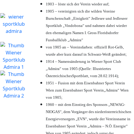
1903 – löste sich der Verein wieder auf;
1905 – vereinigten sich die wilden Vereine
Burschenschaft „Einigkeit“ Jedlesee und Jedleseer
Sportklub „Vindobona“ und nahmen dabei wieder
den ehemaligen Namen I. Gross Floridsdorfer
Fussballklub „Admira“
von 1905 an – Vereinsfarben: offiziell Rot-Gelb,
wurde aber kurz darauf in Schwarz-Weiß geändert;
1914 – Namensänderung in Wiener Sport Club
„Admira“ von 1905 (Quelle: Illustriertes
ÖsterreichischesSportblatt, vom 28.02.1914);
1951 – Fusion mit dem Eisenbahner Sport Verein
Wien zum Eisenbahner Sport Verein„Admira“ Wien
von 1905;
1960 – mit dem Einstieg des Sponsors „NEWAG-
NIOGAS“, dem Vorgänger des niederösterreichischen
Energieversorgers „EVN“, wurde der Vereinsname in
Eisenbahner Sport Verein „Admira – N.Ö. Energie“
Wien von 1905 geändert, jedoch unter der