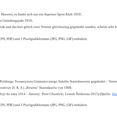
 Hinweis, es findet sich nur ein Asperner Sport Klub 1919
;
das Gründungsjahr 1910
;
zirk und das hier gleich zwei Vereine gleichzeitig gegründet wurden, scheint sehr fr
PS, PDF) und 3 Pixelgrafikformate (JPG, PNG, GIF) enthalten.
olskiego Towarzystwa Gimnastycznego Sokółw Stanisławowie gegründet – Verein
ortowy (S. K. S.) „Rewera“ Stanisławów von 1908;
licji do roku 1914 – Autorzy: Piotr Chomicki, Leszek Śledziona 2015) (Quelle:
htt
PS, PDF) und 3 Pixelgrafikformate (JPG, PNG, GIF) enthalten.