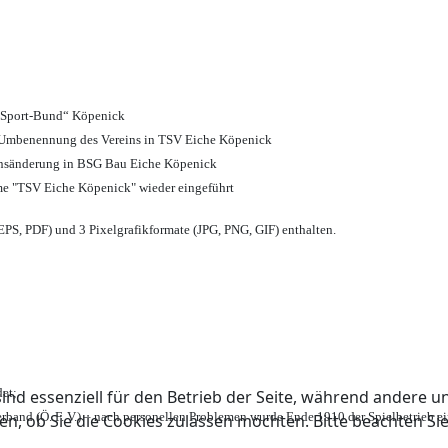
d Sport-Bund“ Köpenick
nd Umbenennung des Vereins in TSV Eiche Köpenick
ensänderung in BSG Bau Eiche Köpenick
me "TSV Eiche Köpenick" wieder eingeführt
PS, PDF) und 3 Pixelgrafikformate (JPG, PNG, GIF) enthalten.
et;
ind essenziell für den Betrieb der Seite, während andere u
rband (Ö. F. V.) – nach personellen Problemen wurde Ende 1910 der Spielbetrieb e
en, ob Sie die Cookies zulassen möchten. Bitte beachten Si