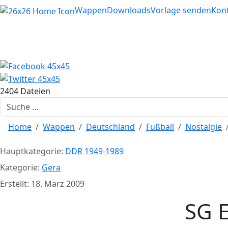
Home
Wappen
Downloads
Vorlage senden
Kon
2404 Dateien
Suchen
Home
Wappen
Deutschland
Fußball
Nostalgie
Hauptkategorie:
DDR 1949-1989
Kategorie:
Gera
Erstellt: 18. März 2009
SG E