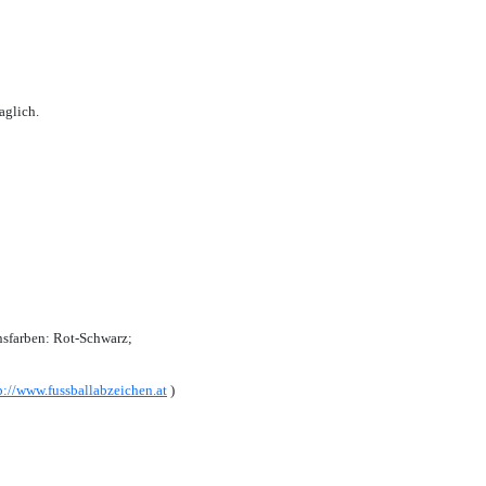
aglich.
sfarben: Rot-Schwarz;
p://www.fussballabzeichen.at
)