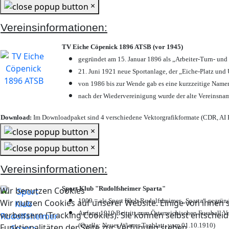
×
Vereinsinformationen:
TV Eiche Cöpenick 1896 ATSB (vor 1945)
gegründet am 15. Januar 1896 als „Arbeiter-Turn- un
21. Juni 1921 neue Sportanlage, der „Eiche-Platz u
von 1986 bis zur Wende gab es eine kurzzeitige Nam
nach der Wiedervereinigung wurde der alte Vereinsna
Download:
Im Downloadpaket sind 4 verschiedene Vektorgrafikformate (CDR, AI E
×
×
Vereinsinformationen:
Sport Klub "Rudolfsheimer Sparta"
Wir benutzen Cookies
1909 = als Sport Klub Rudolfsheimer „Sparta“ gegründ
Wir nutzen Cookies auf unserer Website. Einige von ihnen s
Anfang 1910 Beitritt zum Österreichischen Fussball Ve
verbessern (Tracking Cookies). Sie können selbst entscheid
(Quelle: Neues Wiener Tagblatt, vom 01.10.1910)
Funktionalitäten der Seite zur Verfügung stehen.