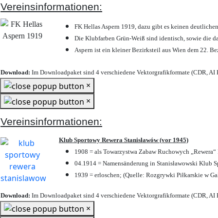
Vereinsinformationen:
FK Hellas Aspern 1919, dazu gibt es keinen deutlichen
Die Klubfarben Grün-Weiß sind identisch, sowie die 
Aspern ist ein kleiner Bezirksteil aus Wien dem 22. Be
Download:
Im Downloadpaket sind 4 verschiedene Vektorgrafikformate (CDR, AI E
×
×
Vereinsinformationen:
Klub Sportowy Rewera Stanisławów (vor 1945)
1908 = als Towarzystwa Zabaw Ruchowych „Rewera“ P
04.1914 = Namensänderung in Stanisławowski Klub Sp
1939 = erloschen; (Quelle: Rozgrywki Piłkarskie w Ga
Download:
Im Downloadpaket sind 4 verschiedene Vektorgrafikformate (CDR, AI E
×