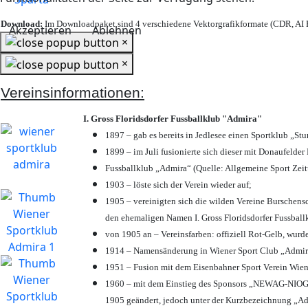
Download:
Im Downloadpaket sind 4 verschiedene Vektorgrafikformate (CDR, AI E
Akzeptieren
Ablehnen
×
×
Vereinsinformationen:
I. Gross Floridsdorfer Fussballklub "Admira"
1897 – gab es bereits in Jedlesee einen Sportklub „St
1899 – im Juli fusionierte sich dieser mit Donaufelder 
Fussballklub „Admira“ (Quelle: Allgemeine Sport Zei
1903 – löste sich der Verein wieder auf;
1905 – vereinigten sich die wilden Vereine Burschens
den ehemaligen Namen I. Gross Floridsdorfer Fussbal
von 1905 an – Vereinsfarben: offiziell Rot-Gelb, wurd
1914 – Namensänderung in Wiener Sport Club „Admira“ 
1951 – Fusion mit dem Eisenbahner Sport Verein Wie
1960 – mit dem Einstieg des Sponsors „NEWAG-NIOGAS
1905 geändert, jedoch unter der Kurzbezeichnung „Ad