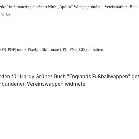
erke“ in Simmering als Sport Klub „Apollo“ Wien gegründet – Vereinsfarben: Blau
 V.) be
PS, PDF) und 3 Pixelgrafikformate (JPG, PNG, GIF) enthalten.
den für Hardy Grünes Buch "Englands Fußballwappen" geze
verbundenen Vereinswappen widmete.