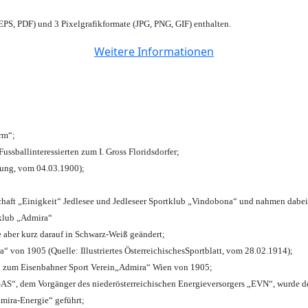
PS, PDF) und 3 Pixelgrafikformate (JPG, PNG, GIF) enthalten.
Weitere Informationen
urm“;
Fussballinteressierten zum I. Gross Floridsdorfer
;
tung, vom 04.03.1900);
chaft „Einigkeit“ Jedlesee und Jedleseer Sportklub „Vindobona“ und nahmen dabei
lklub „Admira“
e aber kurz darauf in Schwarz-Weiß geändert;
von 1905 (Quelle: Illustriertes ÖsterreichischesSportblatt, vom 28.02.1914);
n zum Eisenbahner Sport Verein„Admira“ Wien von 1905;
“, dem Vorgänger des niederösterreichischen Energieversorgers „EVN“, wurde de
mira-Energie“ geführt;