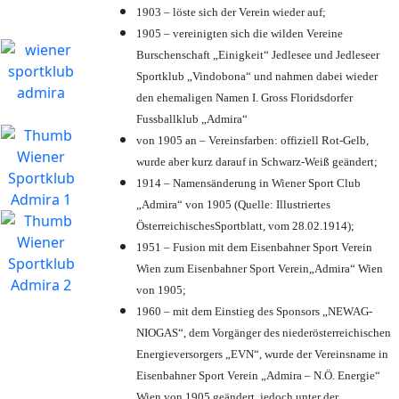
1903 – löste sich der Verein wieder auf;
1905 – vereinigten sich die wilden Vereine
Burschenschaft „Einigkeit“ Jedlesee und Jedleseer
Sportklub „Vindobona“ und nahmen dabei wieder
den ehemaligen Namen I. Gross Floridsdorfer
Fussballklub „Admira“
von 1905 an – Vereinsfarben: offiziell Rot-Gelb,
wurde aber kurz darauf in Schwarz-Weiß geändert;
1914 – Namensänderung in Wiener Sport Club
„Admira“ von 1905 (Quelle: Illustriertes
ÖsterreichischesSportblatt, vom 28.02.1914);
1951 – Fusion mit dem Eisenbahner Sport Verein
Wien zum Eisenbahner Sport Verein„Admira“ Wien
von 1905;
1960 – mit dem Einstieg des Sponsors „NEWAG-
NIOGAS“, dem Vorgänger des niederösterreichischen
Energieversorgers „EVN“, wurde der Vereinsname in
Eisenbahner Sport Verein „Admira – N.Ö. Energie“
Wien von 1905 geändert, jedoch unter der