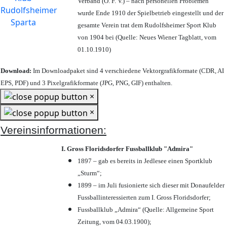
Verband (Ö. F. V.) – nach personellen Problemen
wurde Ende 1910 der Spielbetrieb eingestellt und der
gesamte Verein trat dem Rudolfsheimer Sport Klub
von 1904 bei (Quelle: Neues Wiener Tagblatt, vom
01.10.1910)
Download:
Im Downloadpaket sind 4 verschiedene Vektorgrafikformate (CDR, AI
EPS, PDF) und 3 Pixelgrafikformate (JPG, PNG, GIF) enthalten.
×
×
Vereinsinformationen:
I. Gross Floridsdorfer Fussballklub "Admira"
1897 – gab es bereits in Jedlesee einen Sportklub
„Sturm“;
1899 – im Juli fusionierte sich dieser mit Donaufelder
Fussballinteressierten zum I. Gross Floridsdorfer
;
Fussballklub „Admira“ (Quelle: Allgemeine Sport
Zeitung, vom 04.03.1900);