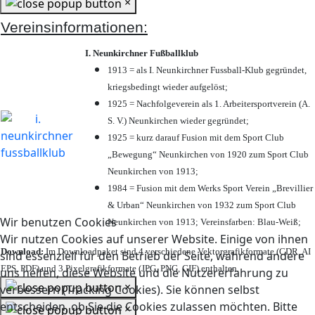
×
Vereinsinformationen:
I. Neunkirchner Fußballklub
1913 = als I. Neunkirchner Fussball-Klub gegründet,
kriegsbedingt wieder aufgelöst;
1925 = Nachfolgeverein als 1. Arbeitersportverein (A.
S. V.) Neunkirchen wieder gegründet;
1925 = kurz darauf Fusion mit dem Sport Club
„Bewegung“ Neunkirchen von 1920 zum Sport Club
Neunkirchen von 1913;
1984 = Fusion mit dem Werks Sport Verein „Brevillier
& Urban“ Neunkirchen von 1932 zum Sport Club
Wir benutzen Cookies
Neunkirchen von 1913; Vereinsfarben: Blau-Weiß;
Wir nutzen Cookies auf unserer Website. Einige von ihnen
Download:
Im Downloadpaket sind 4 verschiedene Vektorgrafikformate (CDR, AI
sind essenziell für den Betrieb der Seite, während andere
EPS, PDF) und 3 Pixelgrafikformate (JPG, PNG, GIF) enthalten.
uns helfen, diese Website und die Nutzererfahrung zu
×
verbessern (Tracking Cookies). Sie können selbst
entscheiden, ob Sie die Cookies zulassen möchten. Bitte
×