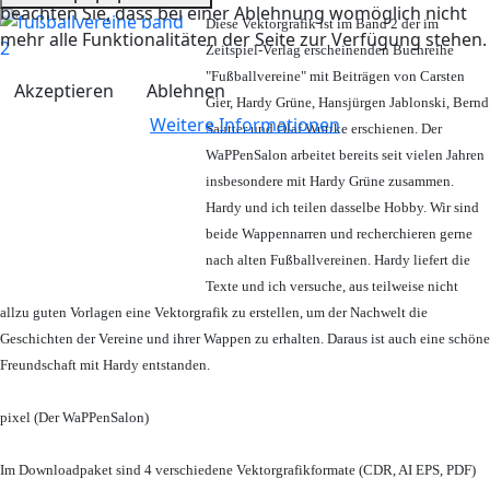
beachten Sie, dass bei einer Ablehnung womöglich nicht
Diese Vektorgrafik ist im Band 2 der im
mehr alle Funktionalitäten der Seite zur Verfügung stehen.
Zeitspiel-Verlag erscheinenden Buchreihe
"Fußballvereine" mit Beiträgen von Carsten
Akzeptieren
Ablehnen
Gier, Hardy Grüne, Hansjürgen Jablonski, Bernd
Weitere Informationen
Sautter und Olaf Wuttke erschienen. Der
WaPPenSalon arbeitet bereits seit vielen Jahren
insbesondere mit Hardy Grüne zusammen.
Hardy und ich teilen dasselbe Hobby. Wir sind
beide Wappennarren und recherchieren gerne
nach alten Fußballvereinen. Hardy liefert die
Texte und ich versuche, aus teilweise nicht
allzu guten Vorlagen eine Vektorgrafik zu erstellen, um der Nachwelt die
Geschichten der Vereine und ihrer Wappen zu erhalten. Daraus ist auch eine schöne
Freundschaft mit Hardy entstanden.
pixel (Der WaPPenSalon)
Im Downloadpaket sind 4 verschiedene Vektorgrafikformate (CDR, AI EPS, PDF)