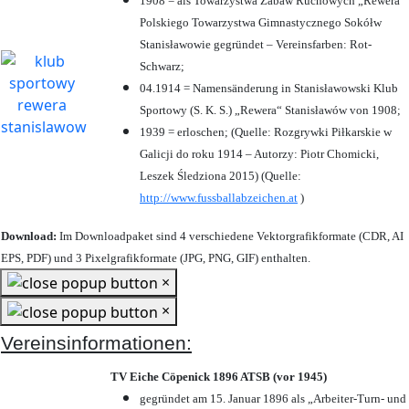
1908 = als Towarzystwa Zabaw Ruchowych „Rewera“
Polskiego Towarzystwa Gimnastycznego Sokółw
Stanisławowie gegründet – Vereinsfarben: Rot-
Schwarz;
04.1914 = Namensänderung in Stanisławowski Klub
Sportowy (S. K. S.) „Rewera“ Stanisławów von 1908;
1939 = erloschen; (Quelle: Rozgrywki Piłkarskie w
Galicji do roku 1914 – Autorzy: Piotr Chomicki,
Leszek Śledziona 2015) (Quelle:
http://www.fussballabzeichen.at
)
Download:
Im Downloadpaket sind 4 verschiedene Vektorgrafikformate (CDR, AI
EPS, PDF) und 3 Pixelgrafikformate (JPG, PNG, GIF) enthalten.
×
×
Vereinsinformationen:
TV Eiche Cöpenick 1896 ATSB (vor 1945)
gegründet am 15. Januar 1896 als „Arbeiter-Turn- und