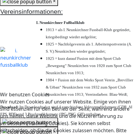
×
Vereinsinformationen:
I. Neunkirchner Fußballklub
1913 = als I. Neunkirchner Fussball-Klub gegründet,
kriegsbedingt wieder aufgelöst;
1925 = Nachfolgeverein als 1. Arbeitersportverein (A.
S. V.) Neunkirchen wieder gegründet;
1925 = kurz darauf Fusion mit dem Sport Club
„Bewegung“ Neunkirchen von 1920 zum Sport Club
Neunkirchen von 1913;
1984 = Fusion mit dem Werks Sport Verein „Brevillier
& Urban“ Neunkirchen von 1932 zum Sport Club
Wir benutzen Cookies
Neunkirchen von 1913; Vereinsfarben: Blau-Weiß;
Wir nutzen Cookies auf unserer Website. Einige von ihnen
Download:
Im Downloadpaket sind 4 verschiedene Vektorgrafikformate (CDR, AI
sind essenziell für den Betrieb der Seite, während andere
EPS, PDF) und 3 Pixelgrafikformate (JPG, PNG, GIF) enthalten.
uns helfen, diese Website und die Nutzererfahrung zu
×
verbessern (Tracking Cookies). Sie können selbst
entscheiden, ob Sie die Cookies zulassen möchten. Bitte
×