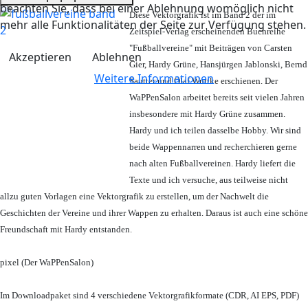
beachten Sie, dass bei einer Ablehnung womöglich nicht
Diese Vektorgrafik ist im Band 2 der im
mehr alle Funktionalitäten der Seite zur Verfügung stehen.
Zeitspiel-Verlag erscheinenden Buchreihe
"Fußballvereine" mit Beiträgen von Carsten
Akzeptieren
Ablehnen
Gier, Hardy Grüne, Hansjürgen Jablonski, Bernd
Weitere Informationen
Sautter und Olaf Wuttke erschienen. Der
WaPPenSalon arbeitet bereits seit vielen Jahren
insbesondere mit Hardy Grüne zusammen.
Hardy und ich teilen dasselbe Hobby. Wir sind
beide Wappennarren und recherchieren gerne
nach alten Fußballvereinen. Hardy liefert die
Texte und ich versuche, aus teilweise nicht
allzu guten Vorlagen eine Vektorgrafik zu erstellen, um der Nachwelt die
Geschichten der Vereine und ihrer Wappen zu erhalten. Daraus ist auch eine schöne
Freundschaft mit Hardy entstanden.
pixel (Der WaPPenSalon)
Im Downloadpaket sind 4 verschiedene Vektorgrafikformate (CDR, AI EPS, PDF)