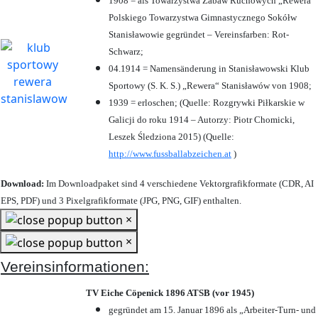
1908 = als Towarzystwa Zabaw Ruchowych „Rewera“
Polskiego Towarzystwa Gimnastycznego Sokółw
Stanisławowie gegründet – Vereinsfarben: Rot-
Schwarz;
04.1914 = Namensänderung in Stanisławowski Klub
Sportowy (S. K. S.) „Rewera“ Stanisławów von 1908;
1939 = erloschen; (Quelle: Rozgrywki Piłkarskie w
Galicji do roku 1914 – Autorzy: Piotr Chomicki,
Leszek Śledziona 2015) (Quelle:
http://www.fussballabzeichen.at
)
Download:
Im Downloadpaket sind 4 verschiedene Vektorgrafikformate (CDR, AI
EPS, PDF) und 3 Pixelgrafikformate (JPG, PNG, GIF) enthalten.
×
×
Vereinsinformationen:
TV Eiche Cöpenick 1896 ATSB (vor 1945)
gegründet am 15. Januar 1896 als „Arbeiter-Turn- und