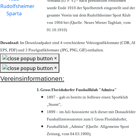
Verband (Ö. F. V.) – nach personellen Problemen
wurde Ende 1910 der Spielbetrieb eingestellt und der
gesamte Verein trat dem Rudolfsheimer Sport Klub
von 1904 bei (Quelle: Neues Wiener Tagblatt, vom
01.10.1910)
Download:
Im Downloadpaket sind 4 verschiedene Vektorgrafikformate (CDR, AI
EPS, PDF) und 3 Pixelgrafikformate (JPG, PNG, GIF) enthalten.
×
×
Vereinsinformationen:
I. Gross Floridsdorfer Fussballklub "Admira"
1897 – gab es bereits in Jedlesee einen Sportklub
„Sturm“;
1899 – im Juli fusionierte sich dieser mit Donaufelder
Fussballinteressierten zum I. Gross Floridsdorfer
;
Fussballklub „Admira“ (Quelle: Allgemeine Sport
Zeitung, vom 04.03.1900);