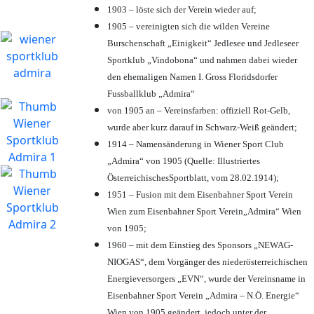
1903 – löste sich der Verein wieder auf;
1905 – vereinigten sich die wilden Vereine
Burschenschaft „Einigkeit“ Jedlesee und Jedleseer
Sportklub „Vindobona“ und nahmen dabei wieder
den ehemaligen Namen I. Gross Floridsdorfer
Fussballklub „Admira“
von 1905 an – Vereinsfarben: offiziell Rot-Gelb,
wurde aber kurz darauf in Schwarz-Weiß geändert;
1914 – Namensänderung in Wiener Sport Club
„Admira“ von 1905 (Quelle: Illustriertes
ÖsterreichischesSportblatt, vom 28.02.1914);
1951 – Fusion mit dem Eisenbahner Sport Verein
Wien zum Eisenbahner Sport Verein„Admira“ Wien
von 1905;
1960 – mit dem Einstieg des Sponsors „NEWAG-
NIOGAS“, dem Vorgänger des niederösterreichischen
Energieversorgers „EVN“, wurde der Vereinsname in
Eisenbahner Sport Verein „Admira – N.Ö. Energie“
Wien von 1905 geändert, jedoch unter der