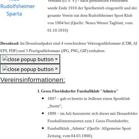
Verband (Ö. F. V.) – nach personellen Problemen
wurde Ende 1910 der Spielbetrieb eingestellt und der
gesamte Verein trat dem Rudolfsheimer Sport Klub
von 1904 bei (Quelle: Neues Wiener Tagblatt, vom
01.10.1910)
Download:
Im Downloadpaket sind 4 verschiedene Vektorgrafikformate (CDR, AI
EPS, PDF) und 3 Pixelgrafikformate (JPG, PNG, GIF) enthalten.
×
×
Vereinsinformationen:
I. Gross Floridsdorfer Fussballklub "Admira"
1897 – gab es bereits in Jedlesee einen Sportklub
„Sturm“;
1899 – im Juli fusionierte sich dieser mit Donaufelder
Fussballinteressierten zum I. Gross Floridsdorfer
;
Fussballklub „Admira“ (Quelle: Allgemeine Sport
Zeitung, vom 04.03.1900);