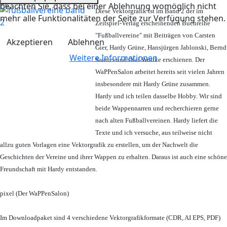
beachten Sie, dass bei einer Ablehnung womöglich nicht
Diese Vektorgrafik ist im Band 2 der im
mehr alle Funktionalitäten der Seite zur Verfügung stehen.
Zeitspiel-Verlag erscheinenden Buchreihe
"Fußballvereine" mit Beiträgen von Carsten
Akzeptieren
Ablehnen
Gier, Hardy Grüne, Hansjürgen Jablonski, Bernd
Weitere Informationen
Sautter und Olaf Wuttke erschienen. Der
WaPPenSalon arbeitet bereits seit vielen Jahren
insbesondere mit Hardy Grüne zusammen.
Hardy und ich teilen dasselbe Hobby. Wir sind
beide Wappennarren und recherchieren gerne
nach alten Fußballvereinen. Hardy liefert die
Texte und ich versuche, aus teilweise nicht
allzu guten Vorlagen eine Vektorgrafik zu erstellen, um der Nachwelt die
Geschichten der Vereine und ihrer Wappen zu erhalten. Daraus ist auch eine schöne
Freundschaft mit Hardy entstanden.
pixel (Der WaPPenSalon)
Im Downloadpaket sind 4 verschiedene Vektorgrafikformate (CDR, AI EPS, PDF)