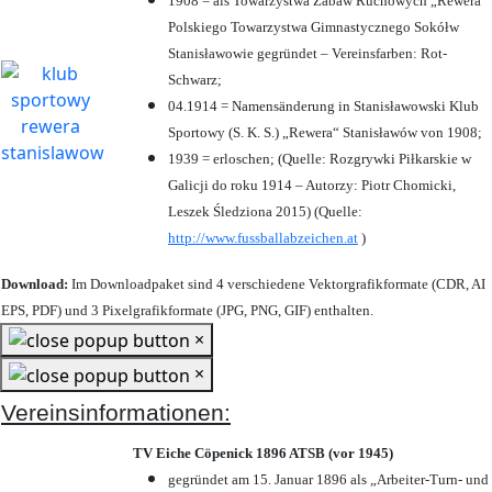
1908 = als Towarzystwa Zabaw Ruchowych „Rewera“
Polskiego Towarzystwa Gimnastycznego Sokółw
Stanisławowie gegründet – Vereinsfarben: Rot-
Schwarz;
04.1914 = Namensänderung in Stanisławowski Klub
Sportowy (S. K. S.) „Rewera“ Stanisławów von 1908;
1939 = erloschen; (Quelle: Rozgrywki Piłkarskie w
Galicji do roku 1914 – Autorzy: Piotr Chomicki,
Leszek Śledziona 2015) (Quelle:
http://www.fussballabzeichen.at
)
Download:
Im Downloadpaket sind 4 verschiedene Vektorgrafikformate (CDR, AI
EPS, PDF) und 3 Pixelgrafikformate (JPG, PNG, GIF) enthalten.
×
×
Vereinsinformationen:
TV Eiche Cöpenick 1896 ATSB (vor 1945)
gegründet am 15. Januar 1896 als „Arbeiter-Turn- und