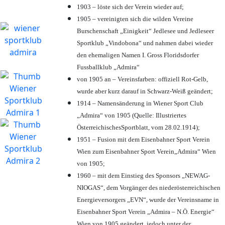
1903 – löste sich der Verein wieder auf;
1905 – vereinigten sich die wilden Vereine
Burschenschaft „Einigkeit“ Jedlesee und Jedleseer
Sportklub „Vindobona“ und nahmen dabei wieder
den ehemaligen Namen I. Gross Floridsdorfer
Fussballklub „Admira“
von 1905 an – Vereinsfarben: offiziell Rot-Gelb,
wurde aber kurz darauf in Schwarz-Weiß geändert;
1914 – Namensänderung in Wiener Sport Club
„Admira“ von 1905 (Quelle: Illustriertes
ÖsterreichischesSportblatt, vom 28.02.1914);
1951 – Fusion mit dem Eisenbahner Sport Verein
Wien zum Eisenbahner Sport Verein„Admira“ Wien
von 1905;
1960 – mit dem Einstieg des Sponsors „NEWAG-
NIOGAS“, dem Vorgänger des niederösterreichischen
Energieversorgers „EVN“, wurde der Vereinsname in
Eisenbahner Sport Verein „Admira – N.Ö. Energie“
Wien von 1905 geändert, jedoch unter der