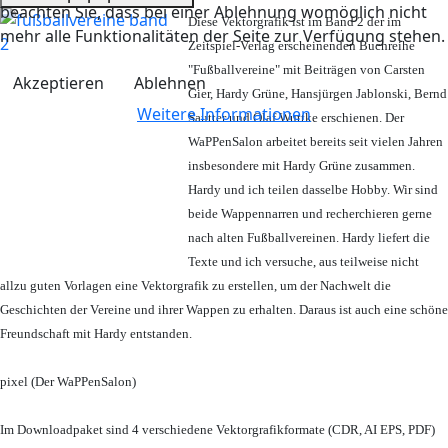
beachten Sie, dass bei einer Ablehnung womöglich nicht
Diese Vektorgrafik ist im Band 2 der im
mehr alle Funktionalitäten der Seite zur Verfügung stehen.
Zeitspiel-Verlag erscheinenden Buchreihe
"Fußballvereine" mit Beiträgen von Carsten
Akzeptieren
Ablehnen
Gier, Hardy Grüne, Hansjürgen Jablonski, Bernd
Weitere Informationen
Sautter und Olaf Wuttke erschienen. Der
WaPPenSalon arbeitet bereits seit vielen Jahren
insbesondere mit Hardy Grüne zusammen.
Hardy und ich teilen dasselbe Hobby. Wir sind
beide Wappennarren und recherchieren gerne
nach alten Fußballvereinen. Hardy liefert die
Texte und ich versuche, aus teilweise nicht
allzu guten Vorlagen eine Vektorgrafik zu erstellen, um der Nachwelt die
Geschichten der Vereine und ihrer Wappen zu erhalten. Daraus ist auch eine schöne
Freundschaft mit Hardy entstanden.
pixel (Der WaPPenSalon)
Im Downloadpaket sind 4 verschiedene Vektorgrafikformate (CDR, AI EPS, PDF)