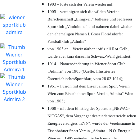
1903 – löste sich der Verein wieder auf;
1905 – vereinigten sich die wilden Vereine
Burschenschaft „Einigkeit“ Jedlesee und Jedleseer
Sportklub „Vindobona“ und nahmen dabei wieder
den ehemaligen Namen I. Gross Floridsdorfer
Fussballklub „Admira“
von 1905 an – Vereinsfarben: offiziell Rot-Gelb,
wurde aber kurz darauf in Schwarz-Weiß geändert;
1914 – Namensänderung in Wiener Sport Club
„Admira“ von 1905 (Quelle: Illustriertes
ÖsterreichischesSportblatt, vom 28.02.1914);
1951 – Fusion mit dem Eisenbahner Sport Verein
Wien zum Eisenbahner Sport Verein„Admira“ Wien
von 1905;
1960 – mit dem Einstieg des Sponsors „NEWAG-
NIOGAS“, dem Vorgänger des niederösterreichischen
Energieversorgers „EVN“, wurde der Vereinsname in
Eisenbahner Sport Verein „Admira – N.Ö. Energie“
Wien von 1905 geändert, jedoch unter der