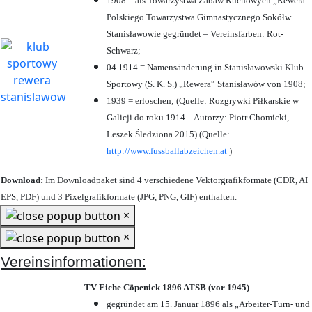
1908 = als Towarzystwa Zabaw Ruchowych „Rewera“
Polskiego Towarzystwa Gimnastycznego Sokółw
Stanisławowie gegründet – Vereinsfarben: Rot-
Schwarz;
04.1914 = Namensänderung in Stanisławowski Klub
Sportowy (S. K. S.) „Rewera“ Stanisławów von 1908;
1939 = erloschen; (Quelle: Rozgrywki Piłkarskie w
Galicji do roku 1914 – Autorzy: Piotr Chomicki,
Leszek Śledziona 2015) (Quelle:
http://www.fussballabzeichen.at
)
Download:
Im Downloadpaket sind 4 verschiedene Vektorgrafikformate (CDR, AI
EPS, PDF) und 3 Pixelgrafikformate (JPG, PNG, GIF) enthalten.
×
×
Vereinsinformationen:
TV Eiche Cöpenick 1896 ATSB (vor 1945)
gegründet am 15. Januar 1896 als „Arbeiter-Turn- und