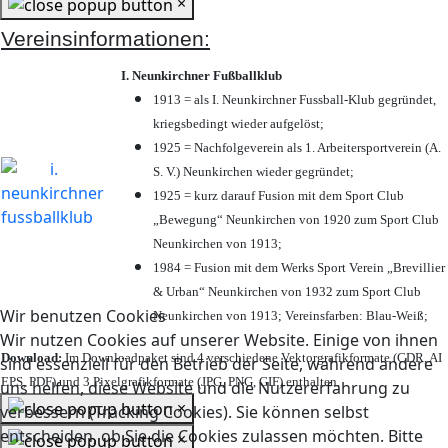
×
Vereinsinformationen:
I. Neunkirchner Fußballklub
1913 = als I. Neunkirchner Fussball-Klub gegründet,
kriegsbedingt wieder aufgelöst;
1925 = Nachfolgeverein als 1. Arbeitersportverein (A.
S. V.) Neunkirchen wieder gegründet;
1925 = kurz darauf Fusion mit dem Sport Club
„Bewegung“ Neunkirchen von 1920 zum Sport Club
Neunkirchen von 1913;
1984 = Fusion mit dem Werks Sport Verein „Brevillier
& Urban“ Neunkirchen von 1932 zum Sport Club
Wir benutzen Cookies
Neunkirchen von 1913; Vereinsfarben: Blau-Weiß;
Wir nutzen Cookies auf unserer Website. Einige von ihnen
Download:
Im Downloadpaket sind 4 verschiedene Vektorgrafikformate (CDR, AI
sind essenziell für den Betrieb der Seite, während andere
EPS, PDF) und 3 Pixelgrafikformate (JPG, PNG, GIF) enthalten.
uns helfen, diese Website und die Nutzererfahrung zu
×
verbessern (Tracking Cookies). Sie können selbst
entscheiden, ob Sie die Cookies zulassen möchten. Bitte
×