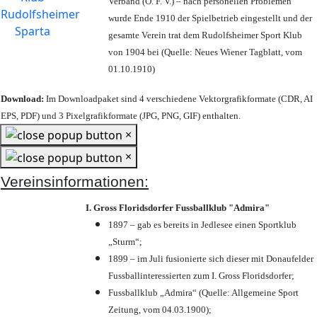
Verband (Ö. F. V.) – nach personellen Problemen
wurde Ende 1910 der Spielbetrieb eingestellt und der
gesamte Verein trat dem Rudolfsheimer Sport Klub
von 1904 bei (Quelle: Neues Wiener Tagblatt, vom
01.10.1910)
Download:
Im Downloadpaket sind 4 verschiedene Vektorgrafikformate (CDR, AI
EPS, PDF) und 3 Pixelgrafikformate (JPG, PNG, GIF) enthalten.
×
×
Vereinsinformationen:
I. Gross Floridsdorfer Fussballklub "Admira"
1897 – gab es bereits in Jedlesee einen Sportklub
„Sturm“;
1899 – im Juli fusionierte sich dieser mit Donaufelder
Fussballinteressierten zum I. Gross Floridsdorfer
;
Fussballklub „Admira“ (Quelle: Allgemeine Sport
Zeitung, vom 04.03.1900);