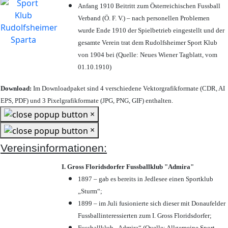
Anfang 1910 Beitritt zum Österreichischen Fussball
Verband (Ö. F. V.) – nach personellen Problemen
wurde Ende 1910 der Spielbetrieb eingestellt und der
gesamte Verein trat dem Rudolfsheimer Sport Klub
von 1904 bei (Quelle: Neues Wiener Tagblatt, vom
01.10.1910)
Download:
Im Downloadpaket sind 4 verschiedene Vektorgrafikformate (CDR, AI
EPS, PDF) und 3 Pixelgrafikformate (JPG, PNG, GIF) enthalten.
×
×
Vereinsinformationen:
I. Gross Floridsdorfer Fussballklub "Admira"
1897 – gab es bereits in Jedlesee einen Sportklub
„Sturm“;
1899 – im Juli fusionierte sich dieser mit Donaufelder
Fussballinteressierten zum I. Gross Floridsdorfer
;
Fussballklub „Admira“ (Quelle: Allgemeine Sport