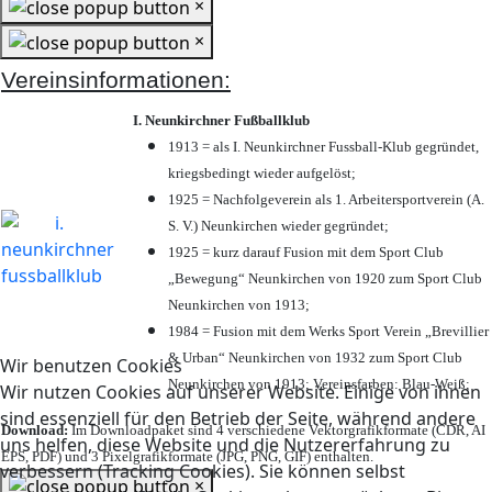
×
×
Vereinsinformationen:
I. Neunkirchner Fußballklub
1913 = als I. Neunkirchner Fussball-Klub gegründet,
kriegsbedingt wieder aufgelöst;
1925 = Nachfolgeverein als 1. Arbeitersportverein (A.
S. V.) Neunkirchen wieder gegründet;
1925 = kurz darauf Fusion mit dem Sport Club
„Bewegung“ Neunkirchen von 1920 zum Sport Club
Neunkirchen von 1913;
1984 = Fusion mit dem Werks Sport Verein „Brevillier
& Urban“ Neunkirchen von 1932 zum Sport Club
Wir benutzen Cookies
Neunkirchen von 1913; Vereinsfarben: Blau-Weiß;
Wir nutzen Cookies auf unserer Website. Einige von ihnen
sind essenziell für den Betrieb der Seite, während andere
Download:
Im Downloadpaket sind 4 verschiedene Vektorgrafikformate (CDR, AI
uns helfen, diese Website und die Nutzererfahrung zu
EPS, PDF) und 3 Pixelgrafikformate (JPG, PNG, GIF) enthalten.
verbessern (Tracking Cookies). Sie können selbst
×