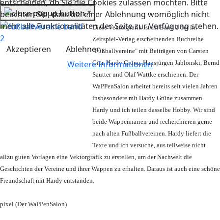
entscheiden, ob Sie die Cookies zulassen möchten. Bitte
×
beachten Sie, dass bei einer Ablehnung womöglich nicht
mehr alle Funktionalitäten der Seite zur Verfügung stehen.
Diese Vektorgrafik ist im Band 2 der im
Zeitspiel-Verlag erscheinenden Buchreihe
Akzeptieren
Ablehnen
"Fußballvereine" mit Beiträgen von Carsten
Weitere Informationen
Gier, Hardy Grüne, Hansjürgen Jablonski, Bernd
Sautter und Olaf Wuttke erschienen. Der
WaPPenSalon arbeitet bereits seit vielen Jahren
insbesondere mit Hardy Grüne zusammen.
Hardy und ich teilen dasselbe Hobby. Wir sind
beide Wappennarren und recherchieren gerne
nach alten Fußballvereinen. Hardy liefert die
Texte und ich versuche, aus teilweise nicht
allzu guten Vorlagen eine Vektorgrafik zu erstellen, um der Nachwelt die
Geschichten der Vereine und ihrer Wappen zu erhalten. Daraus ist auch eine schöne
Freundschaft mit Hardy entstanden.
pixel (Der WaPPenSalon)