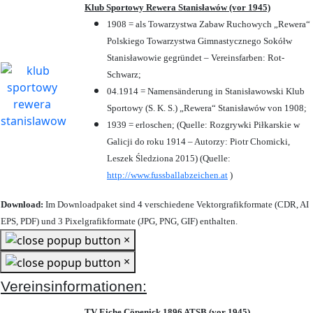
Klub Sportowy Rewera Stanisławów (vor 1945)
1908 = als Towarzystwa Zabaw Ruchowych „Rewera“
Polskiego Towarzystwa Gimnastycznego Sokółw
Stanisławowie gegründet – Vereinsfarben: Rot-
Schwarz;
04.1914 = Namensänderung in Stanisławowski Klub
Sportowy (S. K. S.) „Rewera“ Stanisławów von 1908;
1939 = erloschen; (Quelle: Rozgrywki Piłkarskie w
Galicji do roku 1914 – Autorzy: Piotr Chomicki,
Leszek Śledziona 2015) (Quelle:
http://www.fussballabzeichen.at
)
Download:
Im Downloadpaket sind 4 verschiedene Vektorgrafikformate (CDR, AI
EPS, PDF) und 3 Pixelgrafikformate (JPG, PNG, GIF) enthalten.
×
×
Vereinsinformationen:
TV Eiche Cöpenick 1896 ATSB (vor 1945)