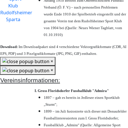
Anfang 1910 Beitritt zum Österreichischen Fussball
Verband (Ö. F. V.) – nach personellen Problemen
wurde Ende 1910 der Spielbetrieb eingestellt und der
gesamte Verein trat dem Rudolfsheimer Sport Klub
von 1904 bei (Quelle: Neues Wiener Tagblatt, vom
01.10.1910)
Download:
Im Downloadpaket sind 4 verschiedene Vektorgrafikformate (CDR, AI
EPS, PDF) und 3 Pixelgrafikformate (JPG, PNG, GIF) enthalten.
×
×
Vereinsinformationen:
I. Gross Floridsdorfer Fussballklub "Admira"
1897 – gab es bereits in Jedlesee einen Sportklub
„Sturm“;
1899 – im Juli fusionierte sich dieser mit Donaufelder
Fussballinteressierten zum I. Gross Floridsdorfer
;
Fussballklub „Admira“ (Quelle: Allgemeine Sport