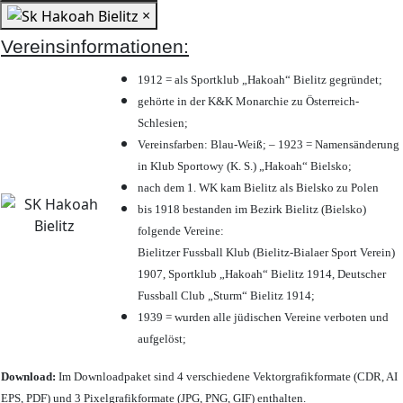
×
Vereinsinformationen:
1912 = als Sportklub „Hakoah“ Bielitz gegründet;
gehörte in der K&K Monarchie zu Österreich-
Schlesien;
Vereinsfarben: Blau-Weiß; – 1923 = Namensänderung
in Klub Sportowy (K. S.) „Hakoah“ Bielsko;
nach dem 1. WK kam Bielitz als Bielsko zu Polen
bis 1918 bestanden im Bezirk Bielitz (Bielsko)
folgende Vereine:
Bielitzer Fussball Klub (Bielitz-Bialaer Sport Verein)
1907, Sportklub „Hakoah“ Bielitz 1914, Deutscher
Fussball Club „Sturm“ Bielitz 1914;
1939 = wurden alle jüdischen Vereine verboten und
aufgelöst;
Download:
Im Downloadpaket sind 4 verschiedene Vektorgrafikformate (CDR, AI
EPS, PDF) und 3 Pixelgrafikformate (JPG, PNG, GIF) enthalten.