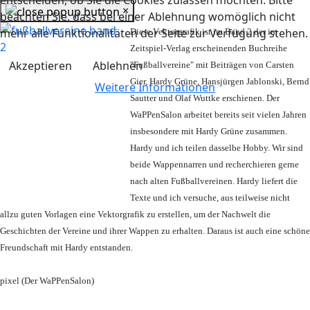
entscheiden, ob Sie die Cookies zulassen möchten. Bitte
×
beachten Sie, dass bei einer Ablehnung womöglich nicht
mehr alle Funktionalitäten der Seite zur Verfügung stehen.
Diese Vektorgrafik ist im Band 2 der im
Zeitspiel-Verlag erscheinenden Buchreihe
Akzeptieren
Ablehnen
"Fußballvereine" mit Beiträgen von Carsten
Gier, Hardy Grüne, Hansjürgen Jablonski, Bernd
Weitere Informationen
Sautter und Olaf Wuttke erschienen. Der
WaPPenSalon arbeitet bereits seit vielen Jahren
insbesondere mit Hardy Grüne zusammen.
Hardy und ich teilen dasselbe Hobby. Wir sind
beide Wappennarren und recherchieren gerne
nach alten Fußballvereinen. Hardy liefert die
Texte und ich versuche, aus teilweise nicht
allzu guten Vorlagen eine Vektorgrafik zu erstellen, um der Nachwelt die
Geschichten der Vereine und ihrer Wappen zu erhalten. Daraus ist auch eine schöne
Freundschaft mit Hardy entstanden.
pixel (Der WaPPenSalon)