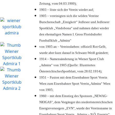
Zeitung, vom 04.03.1900);
1903 – löste sich der Verein wieder auf;
1905 – vereinigten sich die wilden Vereine
Burschenschaft „Einigkeit“ Jedlesee und Jedleseer
Sportklub „Vindobona“ und nahmen dabei wieder
den ehemaligen Namen I. Gross Floridsdorfer
Fussballklub „Admira“
von 1905 an – Vereinsfarben: offiziell Rot-Gelb,
wurde aber kurz darauf in Schwarz-Weiß geändert;
1914 – Namensänderung in Wiener Sport Club
„Admira“ von 1905 (Quelle: Illustriertes
ÖsterreichischesSportblatt, vom 28.02.1914);
1951 – Fusion mit dem Eisenbahner Sport Verein
Wien zum Eisenbahner Sport Verein„Admira“ Wien
von 1905;
1960 – mit dem Einstieg des Sponsors „NEWAG-
NIOGAS“, dem Vorgänger des niederösterreichischen
Energieversorgers „EVN“, wurde der Vereinsname in
Eisenbahner Sport Verein „Admira – N.Ö. Energie“