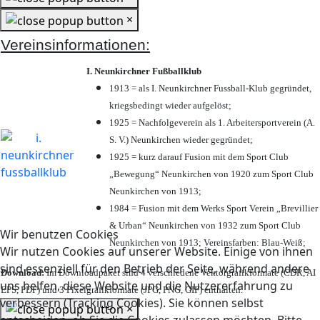
×
Vereinsinformationen:
I. Neunkirchner Fußballklub
1913 = als I. Neunkirchner Fussball-Klub gegründet,
kriegsbedingt wieder aufgelöst;
1925 = Nachfolgeverein als 1. Arbeitersportverein (A.
S. V.) Neunkirchen wieder gegründet;
1925 = kurz darauf Fusion mit dem Sport Club
„Bewegung“ Neunkirchen von 1920 zum Sport Club
Neunkirchen von 1913;
1984 = Fusion mit dem Werks Sport Verein „Brevillier
& Urban“ Neunkirchen von 1932 zum Sport Club
Wir benutzen Cookies
Neunkirchen von 1913; Vereinsfarben: Blau-Weiß;
Wir nutzen Cookies auf unserer Website. Einige von ihnen
sind essenziell für den Betrieb der Seite, während andere
Download:
Im Downloadpaket sind 4 verschiedene Vektorgrafikformate (CDR, AI
uns helfen, diese Website und die Nutzererfahrung zu
EPS, PDF) und 3 Pixelgrafikformate (JPG, PNG, GIF) enthalten.
verbessern (Tracking Cookies). Sie können selbst
×