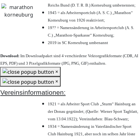
Reichs Bund (D. T. R. B.) Korneuburg umbenennen;
1945 = als Arbeitersportclub (A. S. C.) „Marathon“
Korneuburg von 1926 reaktiviert;
19?? = Namensänderung in Arbeitersportclub (A. S.
C.) „Marathon-Sparkasse“ Korneuburg;
2019 in SC Korneuburg umbenannt
Download:
Im Downloadpaket sind 4 verschiedene Vektorgrafikformate (CDR, AI
EPS, PDF) und 3 Pixelgrafikformate (JPG, PNG, GIF) enthalten.
×
×
Vereinsinformationen:
1921 = als Arbeiter Sport Club „Sturm“ Hainburg an
der Donau gegründet; (Quelle: Wiener Sport Tagblatt,
vom 13.04.1922); Vereinsfarben: Blau-Schwarz;
1934 = Namensänderung in Vaterländischer Sport
Club Hainburg 1921, aber noch im selben Jahr löste