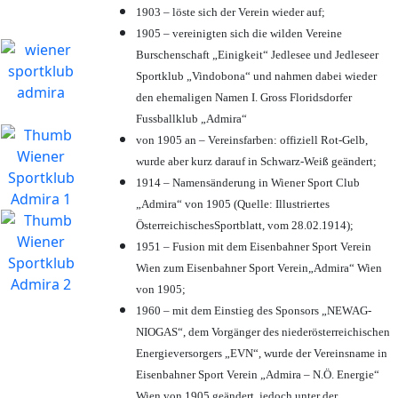
1903 – löste sich der Verein wieder auf;
1905 – vereinigten sich die wilden Vereine
Burschenschaft „Einigkeit“ Jedlesee und Jedleseer
Sportklub „Vindobona“ und nahmen dabei wieder
den ehemaligen Namen I. Gross Floridsdorfer
Fussballklub „Admira“
von 1905 an – Vereinsfarben: offiziell Rot-Gelb,
wurde aber kurz darauf in Schwarz-Weiß geändert;
1914 – Namensänderung in Wiener Sport Club
„Admira“ von 1905 (Quelle: Illustriertes
ÖsterreichischesSportblatt, vom 28.02.1914);
1951 – Fusion mit dem Eisenbahner Sport Verein
Wien zum Eisenbahner Sport Verein„Admira“ Wien
von 1905;
1960 – mit dem Einstieg des Sponsors „NEWAG-
NIOGAS“, dem Vorgänger des niederösterreichischen
Energieversorgers „EVN“, wurde der Vereinsname in
Eisenbahner Sport Verein „Admira – N.Ö. Energie“
Wien von 1905 geändert, jedoch unter der