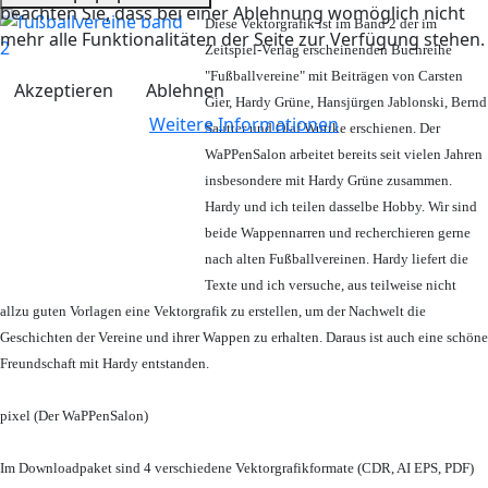
beachten Sie, dass bei einer Ablehnung womöglich nicht
Diese Vektorgrafik ist im Band 2 der im
mehr alle Funktionalitäten der Seite zur Verfügung stehen.
Zeitspiel-Verlag erscheinenden Buchreihe
"Fußballvereine" mit Beiträgen von Carsten
Akzeptieren
Ablehnen
Gier, Hardy Grüne, Hansjürgen Jablonski, Bernd
Weitere Informationen
Sautter und Olaf Wuttke erschienen. Der
WaPPenSalon arbeitet bereits seit vielen Jahren
insbesondere mit Hardy Grüne zusammen.
Hardy und ich teilen dasselbe Hobby. Wir sind
beide Wappennarren und recherchieren gerne
nach alten Fußballvereinen. Hardy liefert die
Texte und ich versuche, aus teilweise nicht
allzu guten Vorlagen eine Vektorgrafik zu erstellen, um der Nachwelt die
Geschichten der Vereine und ihrer Wappen zu erhalten. Daraus ist auch eine schöne
Freundschaft mit Hardy entstanden.
pixel (Der WaPPenSalon)
Im Downloadpaket sind 4 verschiedene Vektorgrafikformate (CDR, AI EPS, PDF)