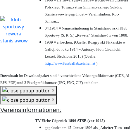
1908 = als Towarzystwa Zabaw Ruchowych „Rewera“
Polskiego Towarzystwa Gimnastycznego Sokółw
Stanisławowie gegründet – Vereinsfarben: Rot-
Schwarz;
04.1914 = Namensänderung in Stanisławowski Klub
Sportowy (S. K. S.) „Rewera“ Stanisławów von 1908;
1939 = erloschen; (Quelle: Rozgrywki Piłkarskie w
Galicji do roku 1914 – Autorzy: Piotr Chomicki,
Leszek Śledziona 2015) (Quelle:
http://www.fussballabzeichen.at
)
Download:
Im Downloadpaket sind 4 verschiedene Vektorgrafikformate (CDR, AI
EPS, PDF) und 3 Pixelgrafikformate (JPG, PNG, GIF) enthalten.
×
×
Vereinsinformationen:
TV Eiche Cöpenick 1896 ATSB (vor 1945)
gegründet am 15. Januar 1896 als „Arbeiter-Turn- und