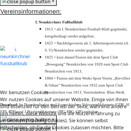
×
Vereinsinformationen:
I. Neunkirchner Fußballklub
1913 = als I. Neunkirchner Fussball-Klub gegründet,
kriegsbedingt wieder aufgelöst;
1925 = Nachfolgeverein als 1. Arbeitersportverein (A.
S. V.) Neunkirchen wieder gegründet;
1925 = kurz darauf Fusion mit dem Sport Club
„Bewegung“ Neunkirchen von 1920 zum Sport Club
Neunkirchen von 1913;
1984 = Fusion mit dem Werks Sport Verein „Brevillier
& Urban“ Neunkirchen von 1932 zum Sport Club
Wir benutzen Cookies
Neunkirchen von 1913; Vereinsfarben: Blau-Weiß;
Wir nutzen Cookies auf unserer Website. Einige von ihnen
Download:
Im Downloadpaket sind 4 verschiedene Vektorgrafikformate (CDR, AI
sind essenziell für den Betrieb der Seite, während andere
EPS, PDF) und 3 Pixelgrafikformate (JPG, PNG, GIF) enthalten.
uns helfen, diese Website und die Nutzererfahrung zu
×
verbessern (Tracking Cookies). Sie können selbst
entscheiden, ob Sie die Cookies zulassen möchten. Bitte
×