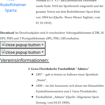
Verband (Ö. F. V.) – nach personellen Problemen
wurde Ende 1910 der Spielbetrieb eingestellt und der
gesamte Verein trat dem Rudolfsheimer Sport Klub
von 1904 bei (Quelle: Neues Wiener Tagblatt, vom
01.10.1910)
Download:
Im Downloadpaket sind 4 verschiedene Vektorgrafikformate (CDR, AI
EPS, PDF) und 3 Pixelgrafikformate (JPG, PNG, GIF) enthalten.
×
×
Vereinsinformationen:
I. Gross Floridsdorfer Fussballklub "Admira"
1897 – gab es bereits in Jedlesee einen Sportklub
„Sturm“;
1899 – im Juli fusionierte sich dieser mit Donaufelder
Fussballinteressierten zum I. Gross Floridsdorfer
;
Fussballklub „Admira“ (Quelle: Allgemeine Sport
Zeitung, vom 04.03.1900);