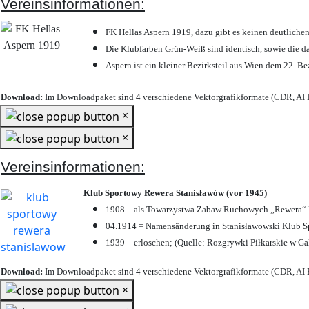
Vereinsinformationen:
FK Hellas Aspern 1919, dazu gibt es keinen deutlichen
Die Klubfarben Grün-Weiß sind identisch, sowie die 
Aspern ist ein kleiner Bezirksteil aus Wien dem 22. Be
Download:
Im Downloadpaket sind 4 verschiedene Vektorgrafikformate (CDR, AI E
×
×
Vereinsinformationen:
Klub Sportowy Rewera Stanisławów (vor 1945)
1908 = als Towarzystwa Zabaw Ruchowych „Rewera“ P
04.1914 = Namensänderung in Stanisławowski Klub Sp
1939 = erloschen; (Quelle: Rozgrywki Piłkarskie w Ga
Download:
Im Downloadpaket sind 4 verschiedene Vektorgrafikformate (CDR, AI E
×