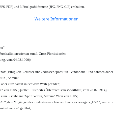
PS, PDF) und 3 Pixelgrafikformate (JPG, PNG, GIF) enthalten.
Weitere Informationen
urm“;
Fussballinteressierten zum I. Gross Floridsdorfer
;
tung, vom 04.03.1900);
chaft „Einigkeit“ Jedlesee und Jedleseer Sportklub „Vindobona“ und nahmen dabei
lklub „Admira“
e aber kurz darauf in Schwarz-Weiß geändert;
von 1905 (Quelle: Illustriertes ÖsterreichischesSportblatt, vom 28.02.1914);
n zum Eisenbahner Sport Verein„Admira“ Wien von 1905;
“, dem Vorgänger des niederösterreichischen Energieversorgers „EVN“, wurde de
mira-Energie“ geführt;