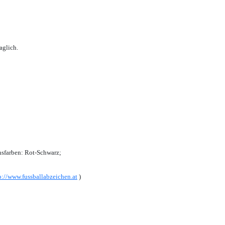
aglich.
sfarben: Rot-Schwarz;
p://www.fussballabzeichen.at
)