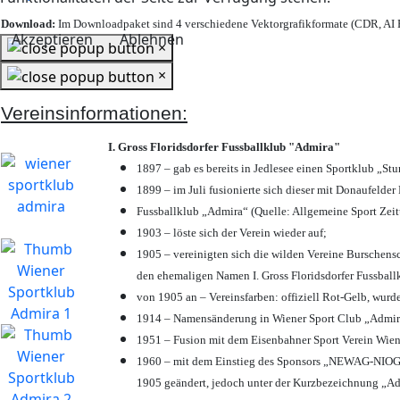
Download:
Im Downloadpaket sind 4 verschiedene Vektorgrafikformate (CDR, AI E
Akzeptieren
Ablehnen
×
×
Vereinsinformationen:
I. Gross Floridsdorfer Fussballklub "Admira"
1897 – gab es bereits in Jedlesee einen Sportklub „St
1899 – im Juli fusionierte sich dieser mit Donaufelder 
Fussballklub „Admira“ (Quelle: Allgemeine Sport Zei
1903 – löste sich der Verein wieder auf;
1905 – vereinigten sich die wilden Vereine Burschens
den ehemaligen Namen I. Gross Floridsdorfer Fussbal
von 1905 an – Vereinsfarben: offiziell Rot-Gelb, wurd
1914 – Namensänderung in Wiener Sport Club „Admira“ 
1951 – Fusion mit dem Eisenbahner Sport Verein Wie
1960 – mit dem Einstieg des Sponsors „NEWAG-NIOGAS
1905 geändert, jedoch unter der Kurzbezeichnung „Ad