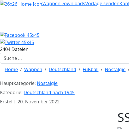
Home
Wappen
Downloads
Vorlage senden
Kon
2404 Dateien
Suchen
Home
Wappen
Deutschland
Fußball
Nostalgie
Hauptkategorie:
Nostalgie
Kategorie:
Deutschland nach 1945
Erstellt: 20. November 2022
S