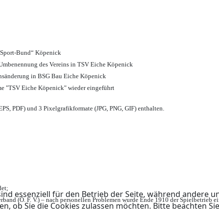
d Sport-Bund“ Köpenick
nd Umbenennung des Vereins in TSV Eiche Köpenick
ensänderung in BSG Bau Eiche Köpenick
me "TSV Eiche Köpenick" wieder eingeführt
PS, PDF) und 3 Pixelgrafikformate (JPG, PNG, GIF) enthalten.
et;
ind essenziell für den Betrieb der Seite, während andere u
rband (Ö. F. V.) – nach personellen Problemen wurde Ende 1910 der Spielbetrieb e
en, ob Sie die Cookies zulassen möchten. Bitte beachten Si