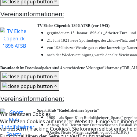
×
Vereinsinformationen:
TV Eiche Cöpenick 1896 ATSB (vor 1945)
gegründet am 15. Januar 1896 als „Arbeiter-Turn- un
21. Juni 1921 neue Sportanlage, der „Eiche-Platz u
von 1986 bis zur Wende gab es eine kurzzeitige Nam
nach der Wiedervereinigung wurde der alte Vereinsna
Download:
Im Downloadpaket sind 4 verschiedene Vektorgrafikformate (CDR, AI E
×
×
Vereinsinformationen:
Sport Klub "Rudolfsheimer Sparta"
Wir benutzen Cookies
1909 = als Sport Klub Rudolfsheimer „Sparta“ gegründ
Wir nutzen Cookies auf unserer Website. Einige von ihnen s
Anfang 1910 Beitritt zum Österreichischen Fussball Ve
verbessern (Tracking Cookies). Sie können selbst entscheid
(Quelle: Neues Wiener Tagblatt, vom 01.10.1910)
Funktionalitäten der Seite zur Verfügung stehen.