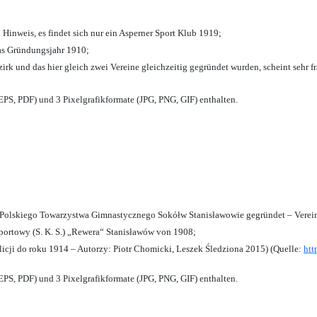
 Hinweis, es findet sich nur ein Asperner Sport Klub 1919
;
das Gründungsjahr 1910
;
zirk und das hier gleich zwei Vereine gleichzeitig gegründet wurden, scheint sehr fr
PS, PDF) und 3 Pixelgrafikformate (JPG, PNG, GIF) enthalten.
olskiego Towarzystwa Gimnastycznego Sokółw Stanisławowie gegründet – Verein
ortowy (S. K. S.) „Rewera“ Stanisławów von 1908;
licji do roku 1914 – Autorzy: Piotr Chomicki, Leszek Śledziona 2015) (Quelle:
htt
PS, PDF) und 3 Pixelgrafikformate (JPG, PNG, GIF) enthalten.