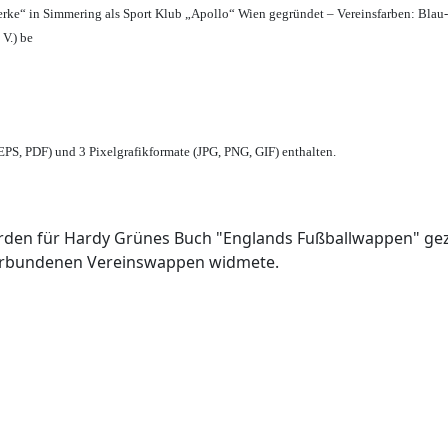
erke“ in Simmering als Sport Klub „Apollo“ Wien gegründet – Vereinsfarben: Blau
 V.) be
PS, PDF) und 3 Pixelgrafikformate (JPG, PNG, GIF) enthalten.
den für Hardy Grünes Buch "Englands Fußballwappen" geze
verbundenen Vereinswappen widmete.