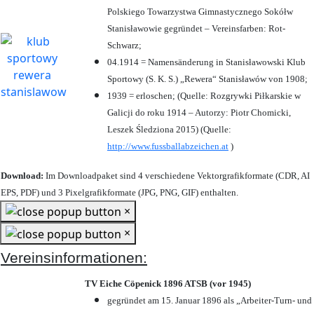
Polskiego Towarzystwa Gimnastycznego Sokółw
Stanisławowie gegründet – Vereinsfarben: Rot-
Schwarz;
04.1914 = Namensänderung in Stanisławowski Klub
Sportowy (S. K. S.) „Rewera“ Stanisławów von 1908;
1939 = erloschen; (Quelle: Rozgrywki Piłkarskie w
Galicji do roku 1914 – Autorzy: Piotr Chomicki,
Leszek Śledziona 2015) (Quelle:
http://www.fussballabzeichen.at
)
Download:
Im Downloadpaket sind 4 verschiedene Vektorgrafikformate (CDR, AI
EPS, PDF) und 3 Pixelgrafikformate (JPG, PNG, GIF) enthalten.
×
×
Vereinsinformationen:
TV Eiche Cöpenick 1896 ATSB (vor 1945)
gegründet am 15. Januar 1896 als „Arbeiter-Turn- und