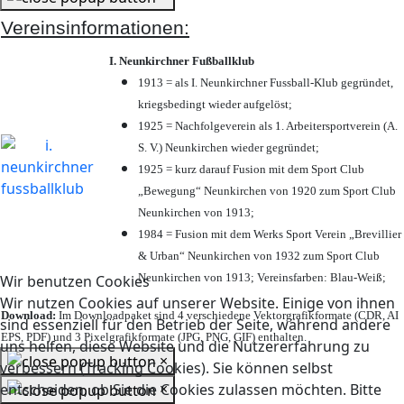
Vereinsinformationen:
I. Neunkirchner Fußballklub
1913 = als I. Neunkirchner Fussball-Klub gegründet,
kriegsbedingt wieder aufgelöst;
1925 = Nachfolgeverein als 1. Arbeitersportverein (A.
S. V.) Neunkirchen wieder gegründet;
1925 = kurz darauf Fusion mit dem Sport Club
„Bewegung“ Neunkirchen von 1920 zum Sport Club
Neunkirchen von 1913;
1984 = Fusion mit dem Werks Sport Verein „Brevillier
& Urban“ Neunkirchen von 1932 zum Sport Club
Neunkirchen von 1913; Vereinsfarben: Blau-Weiß;
Wir benutzen Cookies
Wir nutzen Cookies auf unserer Website. Einige von ihnen
Download:
Im Downloadpaket sind 4 verschiedene Vektorgrafikformate (CDR, AI
sind essenziell für den Betrieb der Seite, während andere
EPS, PDF) und 3 Pixelgrafikformate (JPG, PNG, GIF) enthalten.
uns helfen, diese Website und die Nutzererfahrung zu
×
verbessern (Tracking Cookies). Sie können selbst
×
entscheiden, ob Sie die Cookies zulassen möchten. Bitte