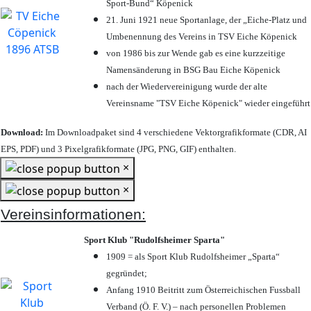
Sport-Bund“ Köpenick
21. Juni 1921 neue Sportanlage, der „Eiche-Platz und
Umbenennung des Vereins in TSV Eiche Köpenick
von 1986 bis zur Wende gab es eine kurzzeitige
Namensänderung in BSG Bau Eiche Köpenick
nach der Wiedervereinigung wurde der alte
Vereinsname "TSV Eiche Köpenick" wieder eingeführt
Download:
Im Downloadpaket sind 4 verschiedene Vektorgrafikformate (CDR, AI
EPS, PDF) und 3 Pixelgrafikformate (JPG, PNG, GIF) enthalten.
×
×
Vereinsinformationen:
Sport Klub "Rudolfsheimer Sparta"
1909 = als Sport Klub Rudolfsheimer „Sparta“
gegründet;
Anfang 1910 Beitritt zum Österreichischen Fussball
Verband (Ö. F. V.) – nach personellen Problemen