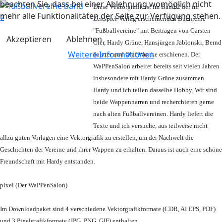
beachten Sie, dass bei einer Ablehnung womöglich nicht
Diese Vektorgrafik ist im Band 2 der im
mehr alle Funktionalitäten der Seite zur Verfügung stehen.
Zeitspiel-Verlag erscheinenden Buchreihe
"Fußballvereine" mit Beiträgen von Carsten
Akzeptieren
Ablehnen
Gier, Hardy Grüne, Hansjürgen Jablonski, Bernd
Weitere Informationen
Sautter und Olaf Wuttke erschienen. Der
WaPPenSalon arbeitet bereits seit vielen Jahren
insbesondere mit Hardy Grüne zusammen.
Hardy und ich teilen dasselbe Hobby. Wir sind
beide Wappennarren und recherchieren gerne
nach alten Fußballvereinen. Hardy liefert die
Texte und ich versuche, aus teilweise nicht
allzu guten Vorlagen eine Vektorgrafik zu erstellen, um der Nachwelt die
Geschichten der Vereine und ihrer Wappen zu erhalten. Daraus ist auch eine schöne
Freundschaft mit Hardy entstanden.
pixel (Der WaPPenSalon)
Im Downloadpaket sind 4 verschiedene Vektorgrafikformate (CDR, AI EPS, PDF)
und 3 Pixelgrafikformate (JPG, PNG, GIF) enthalten.