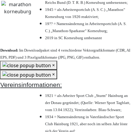
Reichs Bund (D. T. R. B.) Korneuburg umbenennen;
1945 = als Arbeitersportclub (A. S. C.) „Marathon“
Korneuburg von 1926 reaktiviert;
19?? = Namensänderung in Arbeitersportclub (A. S.
C.) „Marathon-Sparkasse“ Korneuburg;
2019 in SC Korneuburg umbenannt
Download:
Im Downloadpaket sind 4 verschiedene Vektorgrafikformate (CDR, AI
EPS, PDF) und 3 Pixelgrafikformate (JPG, PNG, GIF) enthalten.
×
×
Vereinsinformationen:
1921 = als Arbeiter Sport Club „Sturm“ Hainburg an
der Donau gegründet; (Quelle: Wiener Sport Tagblatt,
vom 13.04.1922); Vereinsfarben: Blau-Schwarz;
1934 = Namensänderung in Vaterländischer Sport
Club Hainburg 1921, aber noch im selben Jahr löste
sich der Verein auf;