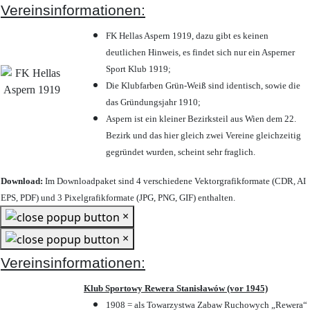
Vereinsinformationen:
FK Hellas Aspern 1919, dazu gibt es keinen
deutlichen Hinweis, es findet sich nur ein Asperner
Sport Klub 1919
;
Die Klubfarben Grün-Weiß sind identisch, sowie die
das Gründungsjahr 1910
;
Aspern ist ein kleiner Bezirksteil aus Wien dem 22.
Bezirk und das hier gleich zwei Vereine gleichzeitig
gegründet wurden, scheint sehr fraglich.
Download:
Im Downloadpaket sind 4 verschiedene Vektorgrafikformate (CDR, AI
EPS, PDF) und 3 Pixelgrafikformate (JPG, PNG, GIF) enthalten.
×
×
Vereinsinformationen:
Klub Sportowy Rewera Stanisławów (vor 1945)
1908 = als Towarzystwa Zabaw Ruchowych „Rewera“